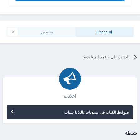
Share
متابعين
0
الذهاب الي قائمه المواضيع
اعلانات
ضوابط الكتابه فى منتديات ياللا يا شباب
شنطة