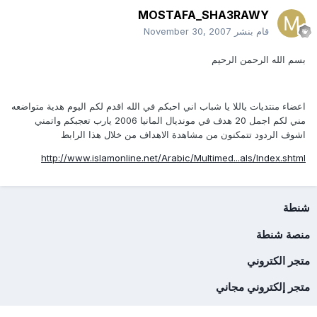
MOSTAFA_SHA3RAWY
قام بنشر
November 30, 2007
بسم الله الرحمن الرحيم
اعضاء منتديات ياللا يا شباب اني احبكم في الله اقدم لكم اليوم هدية متواضعه
مني لكم اجمل 20 هدف في مونديال المانيا 2006 يارب تعجبكم واتمني
اشوف الردود تتمكنون من مشاهدة الاهداف من خلال هذا الرابط
http://www.islamonline.net/Arabic/Multimed...als/Index.shtml
شنطة
منصة شنطة
متجر الكتروني
متجر إلكتروني مجاني