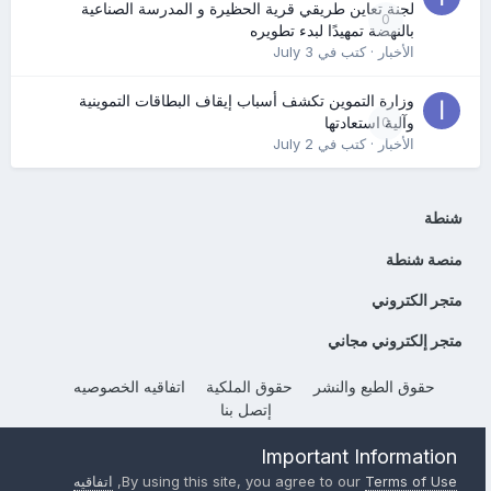
لجنة تعاين طريقي قرية الحظيرة و المدرسة الصناعية
0
بالنهضة تمهيدًا لبدء تطويره
الأخبار
· كتب في
July 3
وزارة التموين تكشف أسباب إيقاف البطاقات التموينية
0
وآلية استعادتها
الأخبار
· كتب في
July 2
شنطة
منصة شنطة
متجر الكتروني
متجر إلكتروني مجاني
حقوق الطبع والنشر
حقوق الملكية
اتفاقيه الخصوصيه
إتصل بنا
Powered by Invision Community
Important Information
Terms of Use
By using this site, you agree to our
,
اتفاقيه