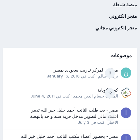
منصة شنطة
متجر الكتروني
متجر إلكتروني مجاني
موضوعات
مطلوب لمركز تدريب سعودى بمصر
3
نرمين سالم
· كتب في
January 16, 2016
كعب كوباية
12
المدرب حسام الدين محمد
· كتب في
June 4, 2011
مصر - بعد طلب النائب أحمد خليل خير الله تدبير
0
اعتماد مالي لتطوير مدخل قرية سند واحد بالنهضة
الأخبار
· كتب في
July 3
مصر - بحضور أعضاء مكتب النائب أحمد خليل خير الله