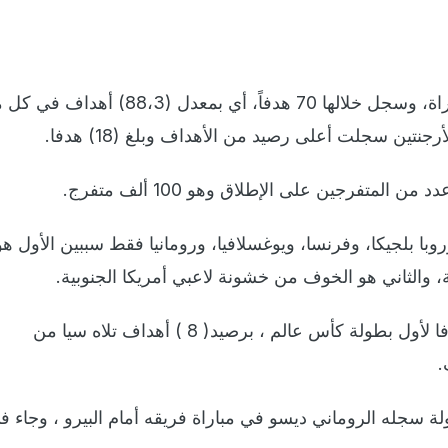
- أقيمت في البطولة 18 مباراة، وسجل خلالها 70 هدفاً، أي بمعدل (88،3
جنتين سجلت أعلى رصيد من الأهداف وبلغ (18) هدفا.
من المتفرجين على الإطلاق وهو 100 ألف متفرج.
با بلجيكا، وفرنسا، ويوغسلافيا، ورومانيا فقط سببين الأول هو
ة، والثاني هو الخوف من خشونة لاعبي أمريكا الجنوبية.
- توج الأرجنتيني ستابيلو هدافا لأول بطولة كأس عالم ، برصيد( 8 ) أهداف تلاه سيا من
 سجله الروماني ديسو في مباراة فريقه أمام البيرو ، وجاء ف