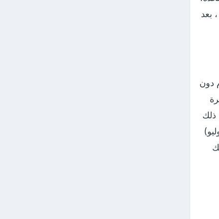
 بعد
م دون
رة
 على ذلك
رين على يوم 13 تموز ( يوليو)
ك