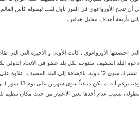
بل أن تنجح الأورواغوي في الفوز بأول لقب لبطولة كأس العالم ،
هائي بأربعة أهداف مقابل هدفين.
تي احتضنتها الأورواغوي ، كانت الأولى و الأخيرة التي التي تقا
عوة البلد المضيف مفتوحة لكل بلد عضو في الاتحاد الدولي لك
القدم ( الفيفا )، ومع ذلك لم تشترك سوى 12 دولة، بالإضافة إلى البلد المضيف، علاوة
لم تلب كل دول أوروبا الدعوة،، برغم أنه لم يكن متبقياً سوى شه
دء البطولة، بسبب عدم أخذها بعين الاعتبار من حيث مكان تنظيم تل