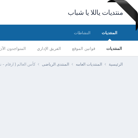
منتديات ياللا يا شباب
المنتديات
النشاطات
المنتديات
قوانين الموقع
الفريق الإداري
المتواجدون الآن
الرئيسية
المنتديات العامه
المنتدى الرياضى
كأس العالم ( ارقام - ن