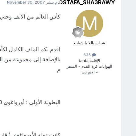
MOSTAFA_SHA3RAWY
قام بنشر
November 30, 2007
كأس العالم من الالف وحتي ال
شباب ياللا يا شباب
اقدم لكم الملف الكامل لكأس
636
الإقامة:
tanta
الهوايات:
كرة القدم - السفر
م.
- الانترنت
البطولة الأولى : أورواغوي 1930 م
كانت دولة الأورواغوي ( قار