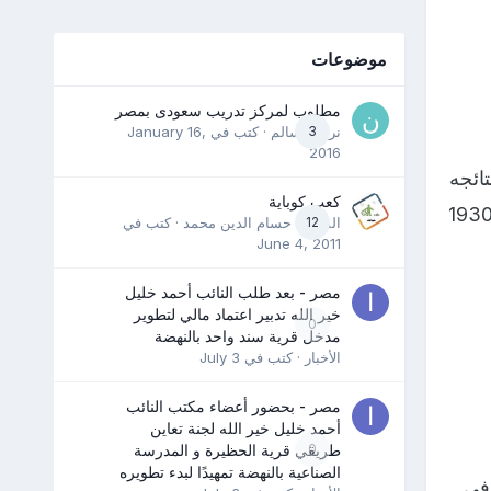
موضوعات
مطلوب لمركز تدريب سعودى بمصر
3
نرمين سالم
· كتب في
January 16,
2016
ائجه
كعب كوباية
فة إلى مجموعة من الطرائف التي واكبت انطلاقة الكأس العالمية منذ انطلاقتها عام 1930
12
المدرب حسام الدين محمد
· كتب في
June 4, 2011
مصر - بعد طلب النائب أحمد خليل
خير الله تدبير اعتماد مالي لتطوير
0
مدخل قرية سند واحد بالنهضة
الأخبار
· كتب في
July 3
مصر - بحضور أعضاء مكتب النائب
أحمد خليل خير الله لجنة تعاين
0
طريقي قرية الحظيرة و المدرسة
الصناعية بالنهضة تمهيدًا لبدء تطويره
 في