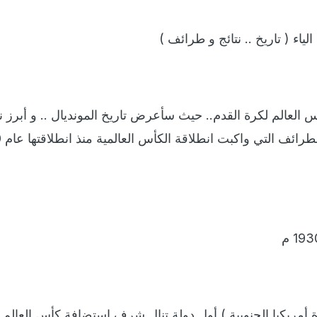
ياء ( تاريخ .. نتائج و طرائف )
 العالم لكرة القدم.. حيث سأعرض تاريخ المونديال .. و أبرز نت
بالإضا
ة أمريكيا الجنوبية ) أول دولة تنال شرف استضافة كأس العالم