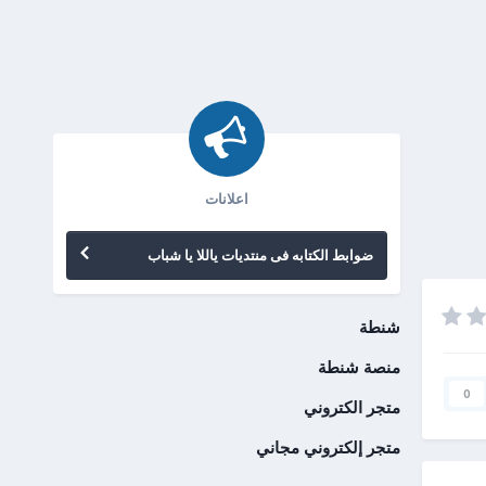
اعلانات
ضوابط الكتابه فى منتديات ياللا يا شباب
شنطة
منصة شنطة
0
متجر الكتروني
متجر إلكتروني مجاني