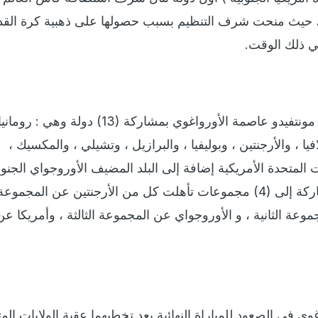
ه الأولى عام 1930 م ، حيث منحت شرف التنظيم بسبب حصولها على ذهبية كرة الق
في ذلك الوقت.
و أقيمت البطولة الأولى في مونتفيدو عاصمة الأورواغوي بمشاركة (13) دولة وهي : رو
يا ، والأرجنتين ، وبوليفيا ، والبرازيل ، وتشيلي ، والمكسيك ،
ات المتحدة الأمريكية إضافة إلى البلد المضيف الأوروجواي الجنوب
حيث تم تقسيم الفرق المشاركة إلى (4) مجموعات تأهلت كل من الأرجنتين عن المجموعة
موعة الثانية ، و الأوروجواي عن المجموعة الثالثة ، وأمريكا عن
وي في الصعود للمباراة النهائية بعد تخطيهما عقبة الولايات الم