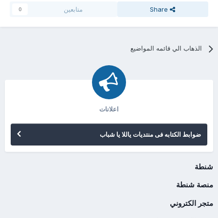
Share
متابعين
0
الذهاب الي قائمه المواضيع
اعلانات
ضوابط الكتابه فى منتديات ياللا يا شباب
شنطة
منصة شنطة
متجر الكتروني