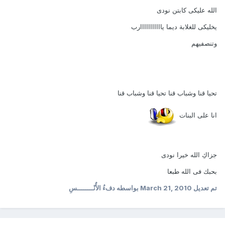
الله عليكى كابتن نودى
يخليكى للغلابة ديما يااااااااااارب
وتنصفيهم
تحيا قنا وشباب قنا تحيا قنا وشباب قنا
انا على البنات
جزاكِ الله خيرا نودى
بحبك فى الله طبعا
تم تعديل
March 21, 2010
بواسطه دفءُ الأٌنْــــــــسِ