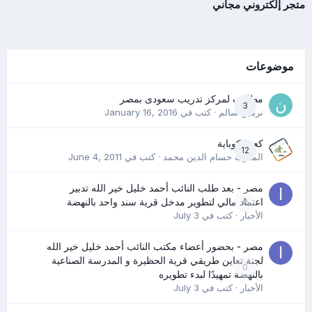
متجر إلكتروني مجاني
موضوعات
مطلوب لمركز تدريب سعودى بمصر
3
نرمين سالم
· كتب في
January 16, 2016
كعب كوباية
12
المدرب حسام الدين محمد
· كتب في
June 4, 2011
مصر - بعد طلب النائب أحمد خليل خير الله تدبير
0
اعتماد مالي لتطوير مدخل قرية سند واحد بالنهضة
الأخبار
· كتب في
July 3
مصر - بحضور أعضاء مكتب النائب أحمد خليل خير الله
لجنة تعاين طريقي قرية الحظيرة و المدرسة الصناعية
0
بالنهضة تمهيدًا لبدء تطويره
الأخبار
· كتب في
July 3