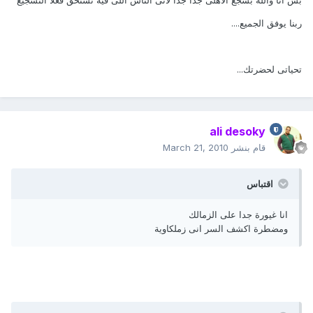
بس انا والله بشجع الاهلى جدا جدا لانى الناس اللى فيه تستحق فعلا التشجيع
ربنا يوفق الجميع....
تحياتى لحضرتك...
ali desoky
قام بنشر
March 21, 2010
اقتباس
انا غيورة جدا على الزمالك
ومضطرة اكشف السر انى زملكاوية