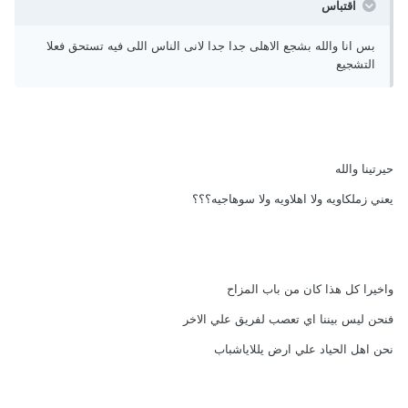
اقتباس
بس انا والله بشجع الاهلى جدا جدا لانى الناس اللى فيه تستحق فعلا
التشجيع
حيرتينا والله
يعني زملكاويه ولا اهلاويه ولا سوهاجيه؟؟؟
واخيرا كل هذا كان من باب المزاح
فنحن ليس بيننا اي تعصب لفريق علي الاخر
نحن اهل الحياد علي ارض يللاياشباب