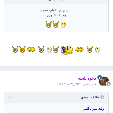
بس بردي الاهلي عمهم
وهياخد الدوري
دعوه للجنه
قام بنشر
March 21, 2010
قالـ/ـت نودي :
وليه سر ياقلبي