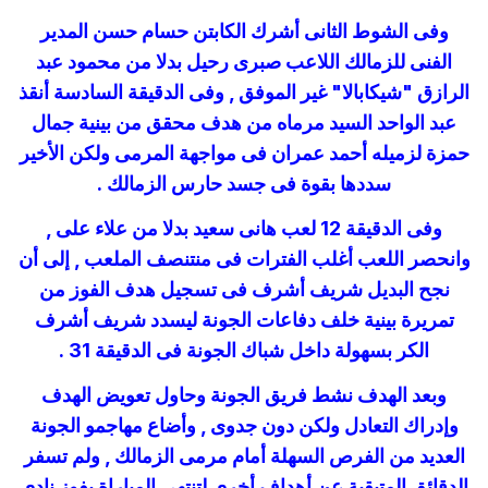
وفى الشوط الثانى أشرك الكابتن حسام حسن المدير
الفنى للزمالك اللاعب صبرى رحيل بدلا من محمود عبد
الرازق "شيكابالا" غير الموفق , وفى الدقيقة السادسة أنقذ
عبد الواحد السيد مرماه من هدف محقق من بينية جمال
حمزة لزميله أحمد عمران فى مواجهة المرمى ولكن الأخير
سددها بقوة فى جسد حارس الزمالك .
وفى الدقيقة 12 لعب هانى سعيد بدلا من علاء على ,
وانحصر اللعب أغلب الفترات فى منتنصف الملعب , إلى أن
نجح البديل شريف أشرف فى تسجيل هدف الفوز من
تمريرة بينية خلف دفاعات الجونة ليسدد شريف أشرف
الكر بسهولة داخل شباك الجونة فى الدقيقة 31 .
وبعد الهدف نشط فريق الجونة وحاول تعويض الهدف
وإدراك التعادل ولكن دون جدوى , وأضاع مهاجمو الجونة
العديد من الفرص السهلة أمام مرمى الزمالك , ولم تسفر
الدقائق المتبقية عن أهداف أخرى لتنتهى المباراة بفوز نادى