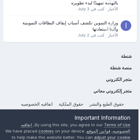
بالنهضة تمهيدًا لبدء تطويره
الأخبار
· كتب في
July 3
وزارة التموين تكشف أسباب إيقاف البطاقات التموينية
0
وآلية استعادتها
الأخبار
· كتب في
July 2
شنطة
منصة شنطة
متجر الكتروني
متجر إلكتروني مجاني
حقوق الطبع والنشر
حقوق الملكية
اتفاقيه الخصوصيه
إتصل بنا
Important Information
Powered by Invision Community
Terms of Use
By using this site, you agree to our
,
اتفاقيه
الخصوصيه
,
قوانين الموقع
, We have placed
on your device
cookies
to help make this website better. You can
adjust your cookie