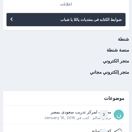
اعلانات
ضوابط الكتابه فى منتديات ياللا يا شباب
شنطة
منصة شنطة
متجر الكتروني
متجر إلكتروني مجاني
موضوعات
مطلوب لمركز تدريب سعودى بمصر
3
نرمين سالم
· كتب في
January 16, 2016
كعب كوباية