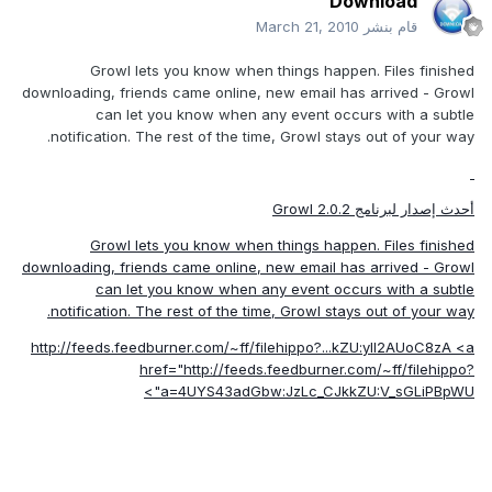
Download
قام بنشر
March 21, 2010
Growl lets you know when things happen. Files finished
downloading, friends came online, new email has arrived - Growl
can let you know when any event occurs with a subtle
notification. The rest of the time, Growl stays out of your way.
أحدث إصدار لبرنامج Growl 2.0.2
Growl lets you know when things happen. Files finished
downloading, friends came online, new email has arrived - Growl
can let you know when any event occurs with a subtle
notification. The rest of the time, Growl stays out of your way.
http://feeds.feedburner.com/~ff/filehippo?...kZU:yIl2AUoC8zA
<a
href="
http://feeds.feedburner.com/~ff/filehippo?
a=4UYS43adGbw:JzLc_CJkkZU:V_sGLiPBpWU">