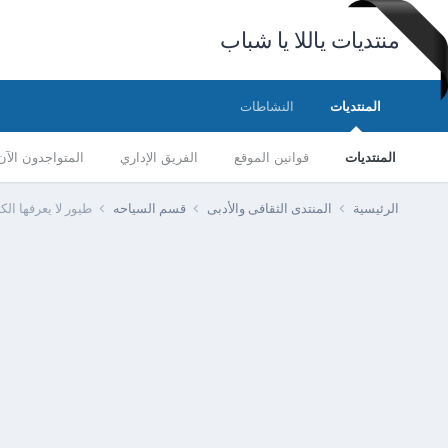
منتديات ياللا يا شباب
المنتديات
النشاطات
المنتديات
قوانين الموقع
الفريق الإداري
المتواجدون الآن
الرئيسية
المنتدى الثقافى والأدبى
قسم السياحه
طيور لا يعرفها الكث