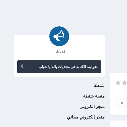
اعلانات
ضوابط الكتابه فى منتديات ياللا يا شباب
شنطة
منصة شنطة
0
متجر الكتروني
متجر إلكتروني مجاني