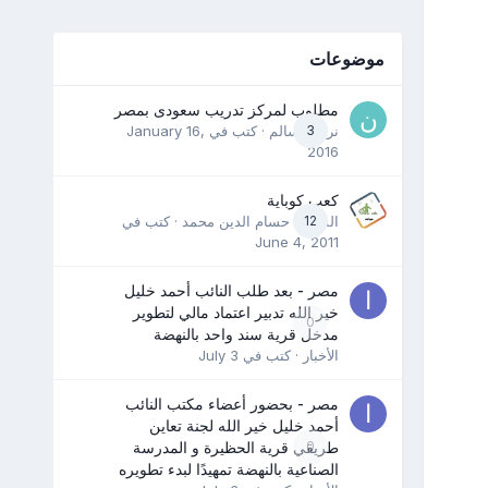
موضوعات
مطلوب لمركز تدريب سعودى بمصر
3
نرمين سالم
· كتب في
January 16,
2016
كعب كوباية
12
المدرب حسام الدين محمد
· كتب في
June 4, 2011
مصر - بعد طلب النائب أحمد خليل
خير الله تدبير اعتماد مالي لتطوير
0
مدخل قرية سند واحد بالنهضة
الأخبار
· كتب في
July 3
مصر - بحضور أعضاء مكتب النائب
أحمد خليل خير الله لجنة تعاين
0
طريقي قرية الحظيرة و المدرسة
الصناعية بالنهضة تمهيدًا لبدء تطويره