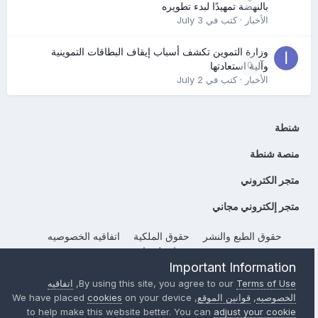
بالنهضة تمهيدًا لبدء تطويره
الأخبار
· كتب في
July 3
وزارة التموين تكشف أسباب إيقاف البطاقات التموينية
0
وآلية استعادتها
الأخبار
· كتب في
July 2
شنطة
منصة شنطة
متجر الكتروني
متجر إلكتروني مجاني
حقوق الطبع والنشر
حقوق الملكية
اتفاقيه الخصوصيه
إتصل بنا
Important Information
Powered by Invision Community
Terms of Use
By using this site, you agree to our
,
اتفاقيه
الخصوصيه
,
قوانين الموقع
, We have placed
on your device
cookies
to help make this website better. You can
adjust your cookie