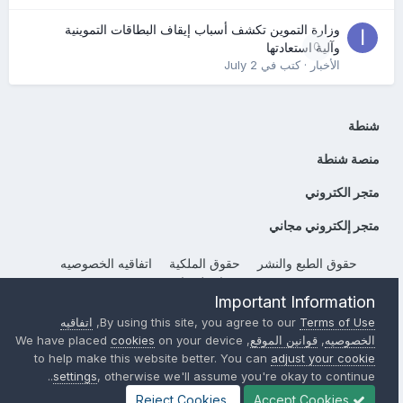
وزارة التموين تكشف أسباب إيقاف البطاقات التموينية
0
وآلية استعادتها
الأخبار
· كتب في
July 2
شنطة
منصة شنطة
متجر الكتروني
متجر إلكتروني مجاني
حقوق الطبع والنشر
حقوق الملكية
اتفاقيه الخصوصيه
إتصل بنا
Important Information
Powered by Invision Community
Terms of Use
By using this site, you agree to our
,
اتفاقيه
الخصوصيه
,
قوانين الموقع
, We have placed
on your device
cookies
to help make this website better. You can
adjust your cookie
settings
, otherwise we'll assume you're okay to continue..
Reject Cookies
Accept Cookies