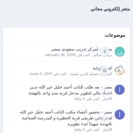
متجر إلكتروني مجاني
موضوعات
مطلوب لمركز تدريب سعودى بمصر
3
نرمين سالم
· كتب في
January 16, 2016
كعب كوباية
12
المدرب حسام الدين محمد
· كتب في
June 4, 2011
مصر - بعد طلب النائب أحمد خليل خير الله تدبير
0
اعتماد مالي لتطوير مدخل قرية سند واحد بالنهضة
الأخبار
· كتب في
July 3
مصر - بحضور أعضاء مكتب النائب أحمد خليل خير الله
لجنة تعاين طريقي قرية الحظيرة و المدرسة الصناعية
0
بالنهضة تمهيدًا لبدء تطويره
الأخبار
· كتب في
July 3