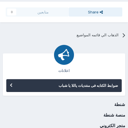
Share
متابعين
0
الذهاب الي قائمه المواضيع
اعلانات
ضوابط الكتابه فى منتديات ياللا يا شباب
شنطة
منصة شنطة
متجر الكتروني