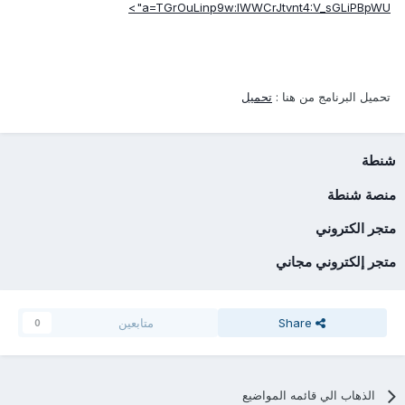
a=TGrOuLinp9w:lWWCrJtvnt4:V_sGLiPBpWU">
تحميل البرنامج من هنا :
تحميل
شنطة
منصة شنطة
متجر الكتروني
متجر إلكتروني مجاني
Share
متابعين
0
الذهاب الي قائمه المواضيع