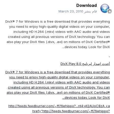
Download
قام بنشر
March 23, 2010
DivX® 7 for Windows is a free download that provides everything
you need to enjoy high-quality digital videos on your computer,
including HD H.264 (.mkv) videos with AAC audio and videos
created using all previous versions of DivX technology. You can
also play your DivX files (.divx, .avi) on millions of DivX Certified®
devices today. Look for DivX...
أحدث إصدار لبرنامج DivX Play 8.0
DivX® 7 for Windows is a free download that provides everything
you need to enjoy high-quality digital videos on your computer,
including HD H.264 (.mkv) videos with AAC audio and videos
created using all previous versions of DivX technology. You can
also play your DivX files (.divx, .avi) on millions of DivX Certified®
devices today. Look for DivX...
http://feeds.feedburner.com/~ff/filehippo?...nt4:yIl2AUoC8zA
<a
href="
http://feeds.feedburner.com/~ff/filehippo?