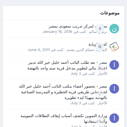
موضوعات
مطلوب لمركز تدريب سعودى بمصر
3
نرمين سالم
· كتب في
January 16, 2016
كعب كوباية
12
المدرب حسام الدين محمد
· كتب في
June 4, 2011
مصر - بعد طلب النائب أحمد خليل خير الله تدبير
0
اعتماد مالي لتطوير مدخل قرية سند واحد بالنهضة
الأخبار
· كتب في
July 3
مصر - بحضور أعضاء مكتب النائب أحمد خليل خير الله
لجنة تعاين طريقي قرية الحظيرة و المدرسة الصناعية
0
بالنهضة تمهيدًا لبدء تطويره
الأخبار
· كتب في
July 3
وزارة التموين تكشف أسباب إيقاف البطاقات التموينية
0
وآلية استعادتها
الأخبار
· كتب في
July 2