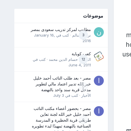
موضوعات
مطلوب لمركز تدريب سعودى بمصر
m
3
نرمين سالم
· كتب في
January 16,
2016
h
us
كعب كوباية
12
المدرب حسام الدين محمد
· كتب في
June 4, 2011
مصر - بعد طلب النائب أحمد خليل
خير الله تدبير اعتماد مالي لتطوير
0
مدخل قرية سند واحد بالنهضة
الأخبار
· كتب في
July 3
مصر - بحضور أعضاء مكتب النائب
أحمد خليل خير الله لجنة تعاين
0
طريقي قرية الحظيرة و المدرسة
الصناعية بالنهضة تمهيدًا لبدء تطويره
m