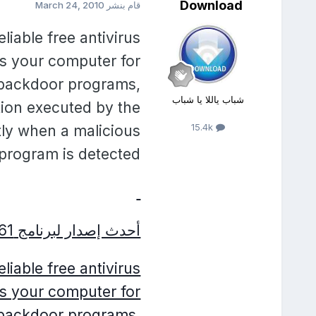
Download
قام بنشر
March 24, 2010
eliable free antivirus
ns your computer for
 backdoor programs,
شباب ياللا يا شباب
tion executed by the
15.4k
tly when a malicious
program is detected.
أحدث إصدار لبرنامج AntiVir Personal 10.0.0.561
eliable free antivirus
ns your computer for
 backdoor programs,