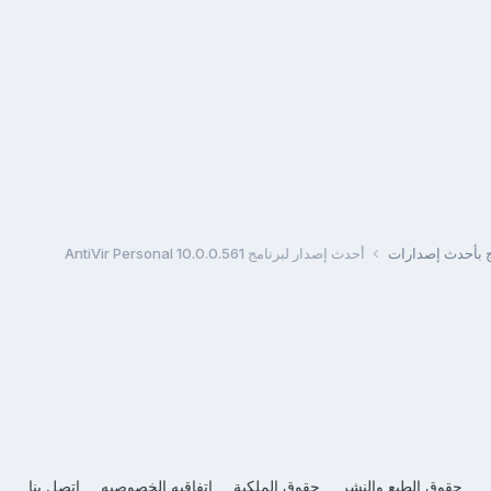
مج بأحدث إصدارات
أحدث إصدار لبرنامج AntiVir Personal 10.0.0.561
حقوق الطبع والنشر
حقوق الملكية
اتفاقيه الخصوصيه
إتصل بنا