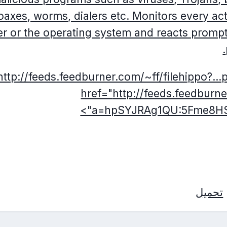
oaxes, worms, dialers etc. Monitors every ac
er or the operating system and reacts promp
http://feeds.feedburner.com/~ff/filehippo?.
href="
http://feeds.feedburne
a=hpSYJRAg1QU:5Fme8HSr
تحميل