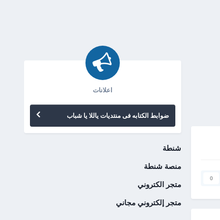
اعلانات
ضوابط الكتابه فى منتديات ياللا يا شباب
شنطة
منصة شنطة
0
متجر الكتروني
متجر إلكتروني مجاني