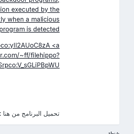
tion executed by the
tly when a malicious
program is detected.
..pco:yIl2AUoC8zA
<a
r.com/~ff/filehippo?
pco:V_sGLiPBpWU">
تحميل البرنامج من هنا :
شنطة