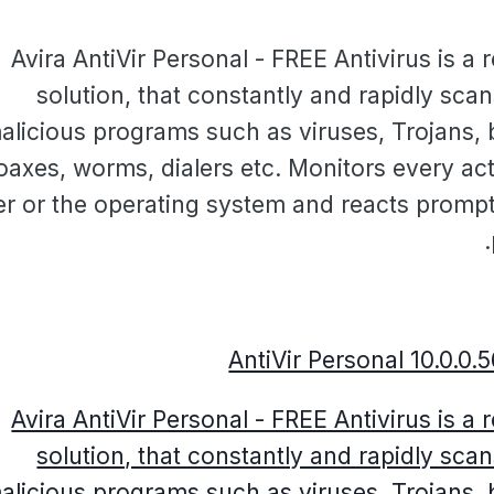
Avira AntiVir Personal - FREE Antivirus is a r
solution, that constantly and rapidly sca
alicious programs such as viruses, Trojans,
oaxes, worms, dialers etc. Monitors every ac
er or the operating system and reacts promp
Avira AntiVir Personal - FREE Antivirus is a r
solution, that constantly and rapidly sca
alicious programs such as viruses, Trojans,