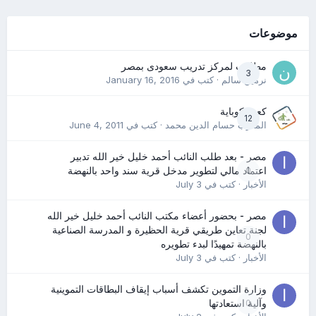
موضوعات
مطلوب لمركز تدريب سعودى بمصر
3
نرمين سالم
· كتب في
January 16, 2016
كعب كوباية
12
المدرب حسام الدين محمد
· كتب في
June 4, 2011
مصر - بعد طلب النائب أحمد خليل خير الله تدبير
0
اعتماد مالي لتطوير مدخل قرية سند واحد بالنهضة
الأخبار
· كتب في
July 3
مصر - بحضور أعضاء مكتب النائب أحمد خليل خير الله
لجنة تعاين طريقي قرية الحظيرة و المدرسة الصناعية
0
بالنهضة تمهيدًا لبدء تطويره
الأخبار
· كتب في
July 3
وزارة التموين تكشف أسباب إيقاف البطاقات التموينية
0
وآلية استعادتها