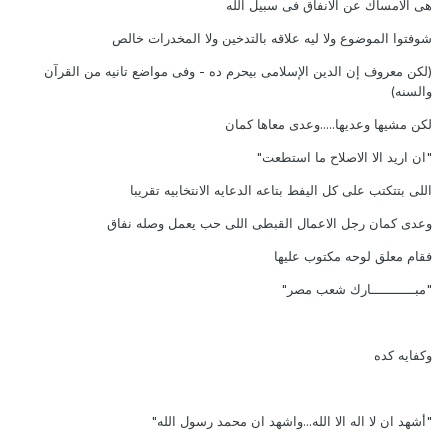
هى الامساك عن الانفاق فى سبيل الله
شوفتوا الموضوع ولا ليه علاقه بالتدخين ولا المخدرات خالص
(لكن معروف إن الدين الإسلامى بيحرم ده - وفى مواضع تانيه من القرآن
والسنه)
لكن مشيها وعديها.....وعدى معاها كمان
"ان اريد الا الاصلاح ما استطعت"
اللى بتتكتب على كل اليفط بتاعه الدعايه الانتخابيه تقريبا
وعدى كمان رجل الاعمال القبطى اللى حب يعمل وصله نفاق
فقام معلق لوحه مكتوب عليها
"مبـــــــــــارك شعب مصر"
وكفايه كده
"أشهد ان لا اله الا الله...واشهد ان محمد رسول الله"