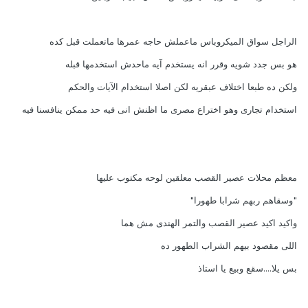
الراجل سواق الميكروباس ماعملش حاجه عمرها ماتعملت قبل كده
هو بس جدد شويه وقرر انه يستخدم آيه ماحدش استخدمها قبله
ولكن ده طبعا اختلاف عبقريه لكن اصلا استخدام الآيات والحكم
استخدام تجارى وهو اختراع مصرى ما اظنش انى فيه حد ممكن ينافسنا فيه
معظم محلات عصير القصب معلقين لوحه مكتوب عليها
"وسقاهم ربهم شرابا طهورا"
واكيد اكيد عصير القصب والتمر الهندى مش هما
اللى مقصود بيهم الشراب الطهور ده
بس يلا....سقع وبيع يا استاذ