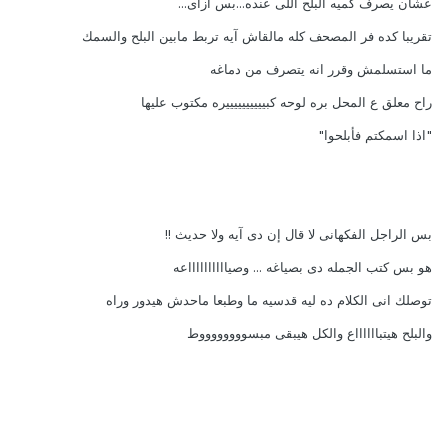
عشان يصرف كميه البلح اللى عنده...بس ازاى...
تقريبا كده فر المصحف كله مالقاش آيه تربط مابين البلح والسمك
ما استسلمش وقرر انه يتصرف من دماغه
راح معلق ع المحل بره لوحه كبييييييييييره مكتوب عليها
"اذا اسمكتم فأبلحوا"
بس الراجل الفكهانى لا قال إن دى آيه ولا حديث !!
هو بس كتب الجمله دى بصياغه ... وصيااااااااااعه
توصلك انى الكلام ده ليه قدسيه ما وطبعا ماحدش هيدور وراه
والبلح هيتبااااااع والكل هيبقى مبسووووووووط