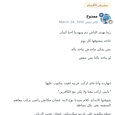
مشرفي الأقسام
ممدوح
قام بنشر
March 24, 2010
ربنا يهدى الناس دى ويهدينا احنا كمان
حاجه بنشوفها كل يوم
بس يمكن ماحدش بياخد باله
او بناخد بالنا بس بنفض
انهارده وانا جاى اركب عربيه لقيت مكتوب عليها
"يابنى اركب معنا ولا تكن مع الكافرين"
شوفتوا الابداع...كلام سيدنا نوح لابنه عشان مكانش راضى يركب معاهم
السفينه بقى بكل بساطه
جمله مكتوبه على عربيه ميكروباس عشان تجيب الزباين