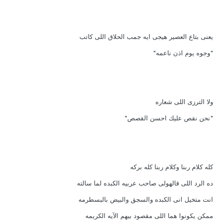
يعنى بتاع العصير هيجى ايه جمب الحلاق اللى كاتب
"وجوه يوم اذن ناعمه"
ولا الترزى اللى شعاره
"نحن نقص عليك احسن القصص"
كله كلام ربنا وكلام ربنا كله بركه
ده الرد اللى قالهولى صاحب عربيه الكبده لما سالته
انت متخيل انى الكبده والسجق والبيض بالبسطرمه
ممكن يكونوا هما اللى مقصود بيهم الآيه الكريمه