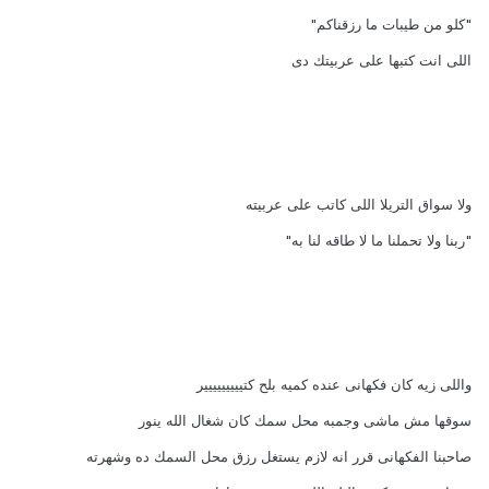
"كلو من طيبات ما رزقناكم"
اللى انت كتبها على عربيتك دى
ولا سواق التريلا اللى كاتب على عربيته
"ربنا ولا تحملنا ما لا طاقه لنا به"
واللى زيه كان فكهانى عنده كميه بلح كتييييييييير
سوقها مش ماشى وجمبه محل سمك كان شغال الله ينور
صاحبنا الفكهانى قرر انه لازم يستغل رزق محل السمك ده وشهرته