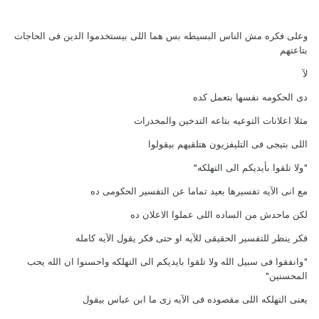
وعلى فكره مش الناس البسيطه بس هما اللى بيستخدموا الدين فى الحاجات
بتاعتهم
لآ
دى الحكومه نفسها بتعمل كده
مثلا اعلانات التوعيه بتاعه التدخين والمخدرات
اللى بتيجى فى التليفزيون هتلقيهم بيقولوا
"ولا تلقوا بأيديكم الى التهلكه"
مع انى الآيه تفسيرها بعيد تماما عن التفسير الحكومى ده
لكن ماحدش من الساده اللى عملوا الاعلان ده
فكر ينظر للتفسير الحقيقى للآيه او حتى فكر يقول الآيه كامله
"وانفقوا فى سبيل الله ولا تلقوا بايديكم الى التهلكه واحسنوا ان الله يحب
المحسنين"
يعنى التهلكه اللى مقصوده فى الآيه زى ما ابن عباس بيقول