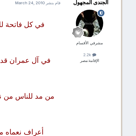
الجندى المجهول
قام بنشر
March 24, 2010
في كل فاتحة للق
مشرفي الأقسام
2.2k
في آل عمران قدما
الإقامة:
مصر
من مد للناس من نع
أعراف نعماه ما 