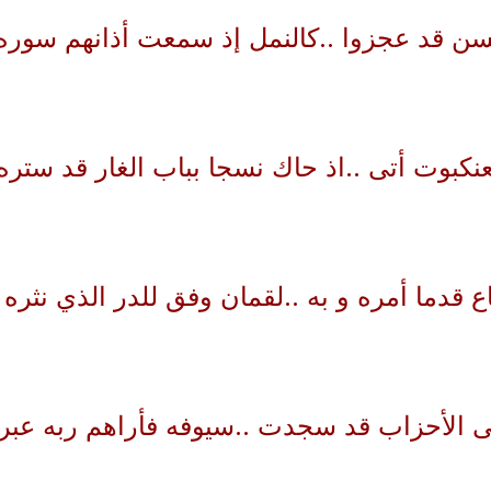
لسن قد عجزوا ..كالنمل إذ سمعت أذانهم سوره
بوت أتى ..اذ حاك نسجا بباب الغار قد ستره
 قدما أمره و به ..لقمان وفق للدر الذي نثره
 الأحزاب قد سجدت ..سيوفه فأراهم ربه عبر