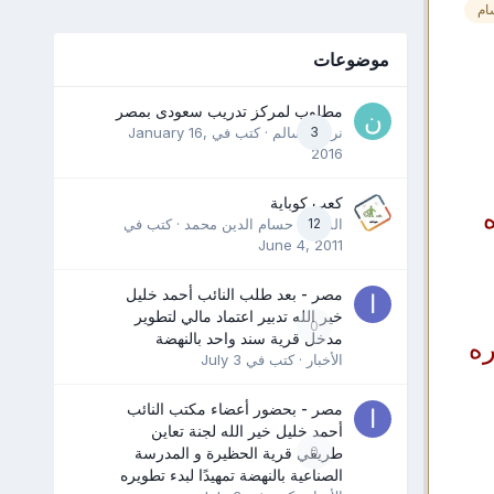
ام
موضوعات
مطلوب لمركز تدريب سعودى بمصر
3
نرمين سالم
· كتب في
January 16,
2016
كعب كوباية
12
المدرب حسام الدين محمد
· كتب في
June 4, 2011
مصر - بعد طلب النائب أحمد خليل
خير الله تدبير اعتماد مالي لتطوير
0
مدخل قرية سند واحد بالنهضة
ره
الأخبار
· كتب في
July 3
مصر - بحضور أعضاء مكتب النائب
أحمد خليل خير الله لجنة تعاين
0
طريقي قرية الحظيرة و المدرسة
الصناعية بالنهضة تمهيدًا لبدء تطويره