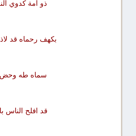
ذو امة كدوي ال
بكهف رحماه قد لاذ 
سماه طه وحض ال
قد افلح الناس با