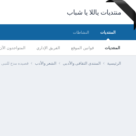
منتديات ياللا يا شباب
المنتديات
النشاطات
المنتديات
قوانين الموقع
الفريق الإداري
المتواجدون الآن
الرئيسية
المنتدى الثقافى والأدبى
الشعر والأدب
قصيده مدح للنبى 