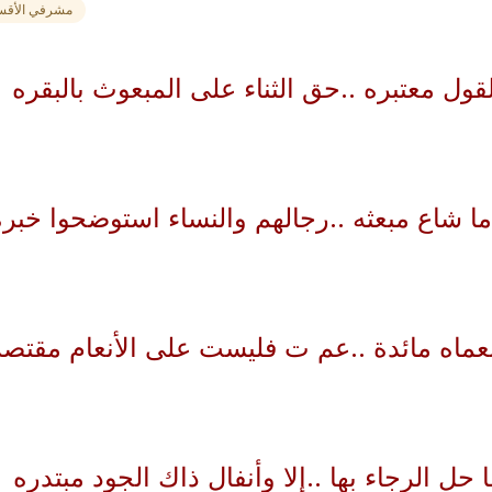
مشرفي الأقس
ول معتبره ..حق الثناء على المبعوث بالبقره
 شاع مبعثه ..رجالهم والنساء استوضحوا خبره
ماه مائدة ..عم ت فليست على الأنعام مقتص
حل الرجاء بها ..إلا وأنفال ذاك الجود مبتدره