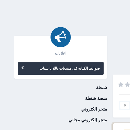
اعلانات
ضوابط الكتابه فى منتديات ياللا يا شباب
شنطة
منصة شنطة
0
متجر الكتروني
متجر إلكتروني مجاني