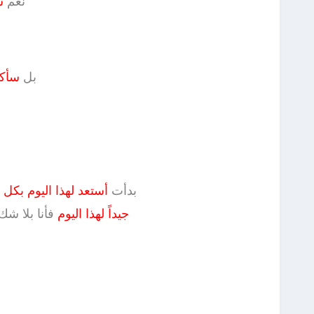
نعم
س
بل
سأكو
بدأت
أستعد لهذا اليوم بك
جيداً لهذا اليوم
فأنا بلا ش