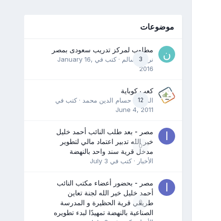
موضوعات
مطلوب لمركز تدريب سعودى بمصر
3
نرمين سالم
· كتب في
January 16,
2016
كعب كوباية
12
المدرب حسام الدين محمد
· كتب في
June 4, 2011
مصر - بعد طلب النائب أحمد خليل
خير الله تدبير اعتماد مالي لتطوير
0
مدخل قرية سند واحد بالنهضة
الأخبار
· كتب في
July 3
مصر - بحضور أعضاء مكتب النائب
أحمد خليل خير الله لجنة تعاين
0
طريقي قرية الحظيرة و المدرسة
الصناعية بالنهضة تمهيدًا لبدء تطويره