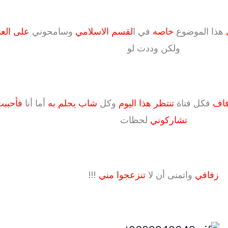
هذا الموضوع
خاصه
في ا
لقسم الاسلامي
وسامحوني
على العن
ولكن وددت لو
زفاف
فكل فتاة
تنتظر هذا اليوم
وكل
شاب يحلم به
أما أنا
فأحببت
تشاركوني
لحظات
زفافي
واتمنى أن لا
تنزعجوا مني
!!!