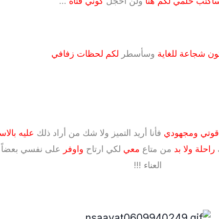
أكتب حلمي لكم هنا
ولن أخجل
كوني فتاة
...
ن شجاعة للغاية
وسأسطر
لكم لحظات زفافي
ل قوتي ومجهودي
فأنا أريد التميز ولا شك من أراد ذلك
عليه بالاس
ك
راحلة ولا بد
من متاع
معي
لكي ارتاح
واوفر
على نفسي بعضاً
العناء !!!