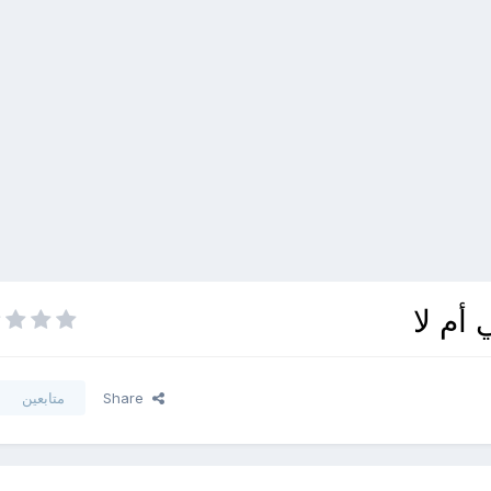
أم لا
Share
متابعين