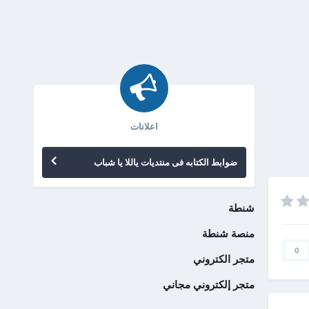
اعلانات
ضوابط الكتابه فى منتديات ياللا يا شباب
شنطة
منصة شنطة
0
متجر الكتروني
متجر إلكتروني مجاني