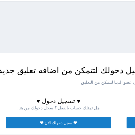
ل دخولك لتتمكن من اضافه تعليق جديد
عضوا لدينا لتتمكن من التعليق
♥ تسجيل دخول ♥
هل تمتلك حساب بالفعل ؟ سجل دخولك من هنا.
♥ سجل دخولك الان ♥