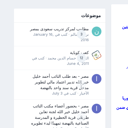
موضوعات
تين
مطلوب لمركز تدريب سعودى بمصر
3
نرمين سالم
· كتب في
January 16,
2016
كعب كوباية
12
المدرب حسام الدين محمد
· كتب في
June 4, 2011
.
مصر - بعد طلب النائب أحمد خليل
خير الله تدبير اعتماد مالي لتطوير
0
مدخل قرية سند واحد بالنهضة
الأخبار
· كتب في
July 3
ريا
مصر - بحضور أعضاء مكتب النائب
ري ضمن
أحمد خليل خير الله لجنة تعاين
0
طريقي قرية الحظيرة و المدرسة
الصناعية بالنهضة تمهيدًا لبدء تطويره