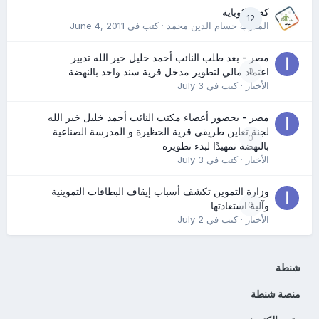
كعب كوباية
12
المدرب حسام الدين محمد
· كتب في
June 4, 2011
مصر - بعد طلب النائب أحمد خليل خير الله تدبير
0
اعتماد مالي لتطوير مدخل قرية سند واحد بالنهضة
الأخبار
· كتب في
July 3
مصر - بحضور أعضاء مكتب النائب أحمد خليل خير الله
لجنة تعاين طريقي قرية الحظيرة و المدرسة الصناعية
0
بالنهضة تمهيدًا لبدء تطويره
الأخبار
· كتب في
July 3
وزارة التموين تكشف أسباب إيقاف البطاقات التموينية
0
وآلية استعادتها
الأخبار
· كتب في
July 2
شنطة
منصة شنطة