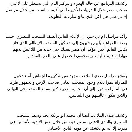
وكشف البرنامج عن حالة الهدوء والتركيز التام التي تسيطر على لاعبي
منتخب مصر خلال التدريبات الأخيرة التي أقيمت السبت من خلال مراسل
إم بي سي في أكرا الذي يتابع مباريات البطولة.
وأكد مراسل ام بي سي أن الإعلام الغاني أنصف المنتخب المصري؛ حينما
وصف الفراعنة بأنهم يشبهون إلى حد كبير المنتخب الإيطالي الذي فاز
بكاس العالم أخيرا مؤكدا أن مصر تمتلك جيل جديد من اللاعبين لديهم
مهارات فنية عالية ، ويستحقون الحصول على اللقب السادس.
وتوقع مراسل صدى الملاعب وجود سيولة كبيرة للجماهير أثناء دخول
المباراة نظرا لعدم وجود المنتخب الغاني صاحب الأرض والجمهور طرفا
في المباراة مشيرا إلى أن الجالية العربية كلها تساند المنتخب في النهائي
والذين يتكون غالبيتهم من اللبنانيين.
وكشف صدى الملاعب أيضا أن محمد أبو تريكة نجم وسط المنتخب
المصري والنادي الأهلي تتم مراقبته من خلال بعض الأندية الأسبانية في
مدريد إلا أنه لم يكشف عن هوية النادي الأسباني