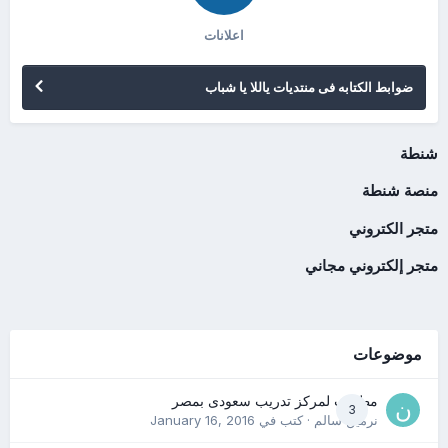
اعلانات
ضوابط الكتابه فى منتديات ياللا يا شباب
شنطة
منصة شنطة
متجر الكتروني
متجر إلكتروني مجاني
موضوعات
مطلوب لمركز تدريب سعودى بمصر
3
نرمين سالم
· كتب في
January 16, 2016