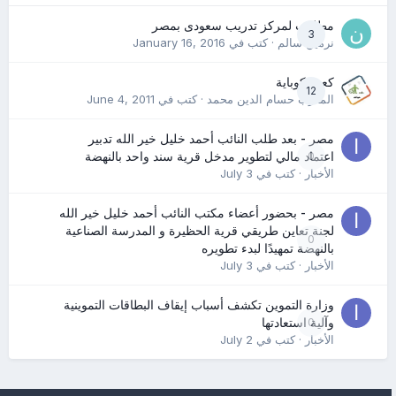
مطلوب لمركز تدريب سعودى بمصر
3
نرمين سالم
· كتب في
January 16, 2016
كعب كوباية
12
المدرب حسام الدين محمد
· كتب في
June 4, 2011
مصر - بعد طلب النائب أحمد خليل خير الله تدبير
0
اعتماد مالي لتطوير مدخل قرية سند واحد بالنهضة
الأخبار
· كتب في
July 3
مصر - بحضور أعضاء مكتب النائب أحمد خليل خير الله
لجنة تعاين طريقي قرية الحظيرة و المدرسة الصناعية
0
بالنهضة تمهيدًا لبدء تطويره
الأخبار
· كتب في
July 3
وزارة التموين تكشف أسباب إيقاف البطاقات التموينية
0
وآلية استعادتها
الأخبار
· كتب في
July 2