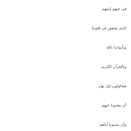
فى حبهم لنبيهم
الذى محفور فى قلوبنا
وبأيماننا بالله
وبالقرآن الكريم
فيحاولون ليل نهار
أن يبعدونا عنهم
وأن ينسونا أياهم