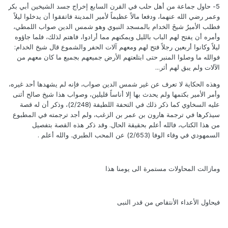
5- حاول جماعة من أهل حلب في القرن السابع إخراج جسد الشيخين أبي بكر
وعمر رضي الله عنهما، ودفعا مالاً عظيماً لأمير المدينة فاتفقوا أن يدخلوا ليلاً
فطلب الأميرُ شيخَ الخدام بالمسجد النبوي وهو شمس الدين صواب اللمطي،
وأمره أن يفتح لهم الباب بالليل ويمكنهم مما أرادوا، فاهتم لذلك، فلما جاؤوه
ليلاً وكانوا أربعين رجلاً فتح لهم ومعهم آلات الحفر والشموع قال شيخ الخدام:
فوالله ما وصلوا المنبر حتى ابتلعتهم الأرض جميعهم بجميع ما كان معهم من
الآلات ولم يبق لهم أثر...
وهذه الحكاية لا تعرف عن غير شمس الدين صواب، فإنه لم يشهدها أحد غيره،
وأمر الأمير بكتمها ولم يحدث بها إلا أناساً قليلين، وصواب هذا شيخ صالح أثنى
عليه السخاوي كما ذكر ذلك في التحفة اللطيفة (2/248)، وذكر أن له قصة
سيذكرها في ترجمة هارون بن عمر بن الزغب، ولم أجد ترجمته في المطبوع
من هذا الكتاب، فالله أعلم بحقيقة الحال. وقد ذكر هذه القصة بتفصيل
السمهودي في وفاء الوفا (2/653) عن المحب الطبري. والله أعلم .
ومازالت المحاولات مستمرة الى يومنا هذا
فيحاول الأعداء الأنتقاص من قدر النبى