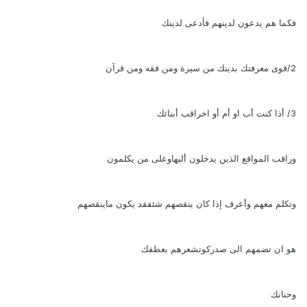
فكما هم يدعون لدينهم فأدعى لدينك
2/قوى معرفتك بدينك من سيرة ومن فقه ومن قرآن
3/ أذا كنت أب او أم أو اخراقب أبنائك
وراقب المواقع الذين يدخلون أليهاوعلى من يكلمون
وتكلم معهم وأعرف إذا كان ينقصهم شئفقد يكون ماينقصهم
هو ان تضمهم الى صدركوتشعرهم بعطفك
وحنانك