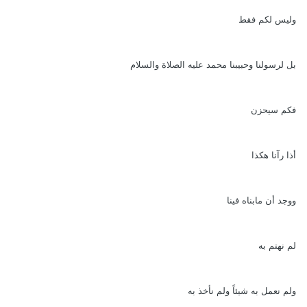
وليس لكم فقط
بل لرسولنا وحبيبنا محمد عليه الصلاة والسلام
فكم سيحزن
أذا رآنا هكذا
ووجد أن مابناه فينا
لم نهتم به
ولم نعمل به شيئاً ولم نأخذ به