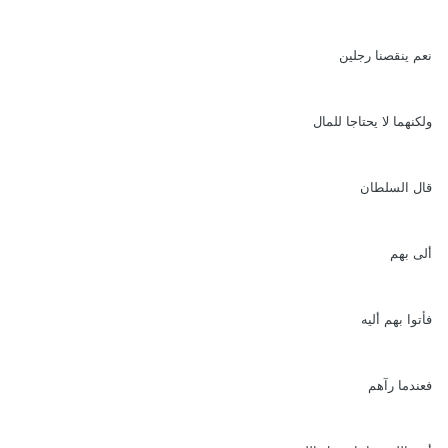
نعم ينقصنا رجلين
ولكنهما لا يحتاجا للمال
قال السلطان
ألى بهم
فأتوا بهم أليه
فعندما رآهم