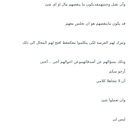
وأن تقبل وجنتيهمقديكون ما ينقصهم مال او اى شئ
قد يكون ماينقصهم هو ان تجلس معهم
وتترك لهم الفرصة لكى يتكلموا معكفقط افتح لهم المجال الى ذلك
وذلك بسؤالهم عن أصدقائهموعن احوالهم أخى ....أختى
أرجو منكم
أن لا تتجاهلا كلامى
وان تعملوا شئ
ليس لى