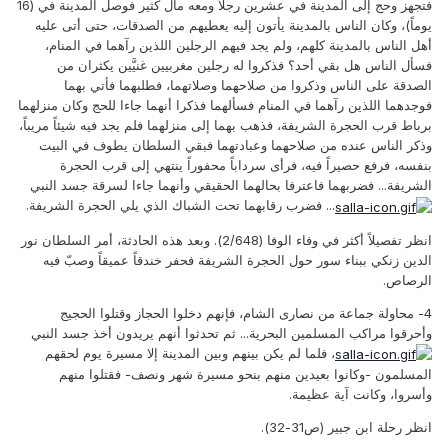
فتجهز وحج إلى المدينة في عشرين رجلاً ومعه مال كثير فوصل المدينة في (16
يوماً)، وكان الناس بالمدينة يأتون إليه يعطيهم من الصدقات، حتى أتى عليه
أهل الناس بالمدينة كلهم، ولم يجد فيهم الرجلين اللذين رآهما في المنام،
فسأل الناس هل بقي أحد؟ فذكروا له رجلين مغربيين غنيَّين يكثران من
الصدقة على الناس وذكروا من صلاحهما وصلاتهما، فطلبهما فأتي بهما
فوجدهما اللذين رآهما في المنام فسألهما فذكرا أنهما جاءا للحج وكان منزلهما
برباط قرب الحجرة الشريفة، فذهب بهما إلى منزلهما فلم يجد فيه شيئاً مريباً،
وذكر الناس عنده من صلاحهما وعبادتهما فبقي السلطان يطوف في البيت
بنفسه، فرفع حصيراً فيه، فرأى سرداباً محفوراً ينتهي إلى قرب الحجرة
الشريفة... فضربهما فاعترفا بحالهما الحقيقي وأنهما جاءا لسرقة جسد النبي
... فضرب رقابهما تحت الشباك الذي يلي الحجرة الشريفة.
انظر تفصيلاً أكثر في وفاء الوفا (2/648). وبعد هذه الحادثة، أمر السلطان نور
الدين زنكي ببناء سور حول الحجرة الشريفة فحفر خندقاً عميقاً وصبّ فيه
الرصاص.
4- محاولة جماعة من نصارى الشام، فإنهم دخلوا الحجاز وقتلوا الحجيج
وأحرقوا مراكب المسلمين البحرية... ثم تحدثوا أنهم يريدون أخذ جسد النبي
، فلما لم يكن بينهم وبين المدينة إلا مسيرة يوم لحقهم
المسلمون -وكانوا بعيدين منهم بنحو مسيرة شهر ونصف- فقتلوا منهم
وأسروا، وكانت آية عظيمة.
انظر رحلة ابن جبير (ص31-32).