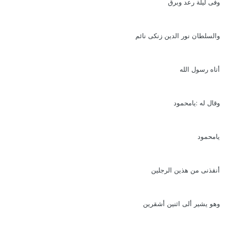
وفى ليلة رعد وبرق
والسلطان نور الدين زنكى نائم
أتاه رسول الله
وقال له :يامحمود
يامحمود
أنقذنى من هذين الرجلين
وهو يشير ألى اثنين أشقرين