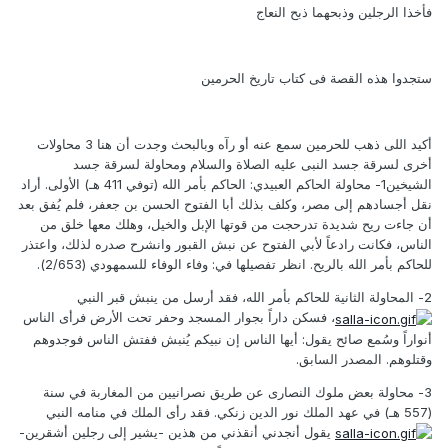
فأخذا الرجلين وذبحهما ذبح النعاج
ستجدوا هذه القصة فى كتاب تاريخ الحرمين
أكيد اللى ذهب للحرمين سمع عنه أو رآه وبالبحث وجدت أن هنا 3 محاولات
أخرى لسرقة جسد النبى عليه الصلاة والسلام ومحاولة لسرقة جسد
الشيخين1- محاولة الحاكم العبيدي: الحاكم بأمر الله (توفي 411 هـ) الأولى. أراد
نقل أجسادهم إلى مصر، وكلف بذلك أبا الفتوح الحسن بن جعفر، فلم يُفق بعد
أن جاءت ريح شديدة تدرحجت من قوتها الإبل والخيل، وهلك معها خلق من
الناس، فكانت رادعاً لأبي الفتوح عن نبش القبور وانشرح صدره لذلك، واعتذر
للحاكم بأمر الله بالريح. انظر تفصيلها في: وفاء الوفاء للسمهودي (2/653).
2- المحاولة الثانية للحاكم بأمر الله، فقد أرسل من ينبش قبر النبي
، فسكن داراً بجوار المسجد وحفر تحت الأرض فرأى الناس
أنواراً وسُمع صائح يقول: أيها الناس إن نبيكم يُنبش ففتش الناس فوجدوهم
وقتلوهم. المصدر السابق.
3- محاولة بعض ملوك النصارى عن طريق نصرانيين من المغاربة في سنة
(557 هـ) في عهد الملك نور الدين زنكي. فقد رأى الملك في منامه النبي
يقول أنجدني أنقذني من هذين -يشير إلى رجلين أشقرين-