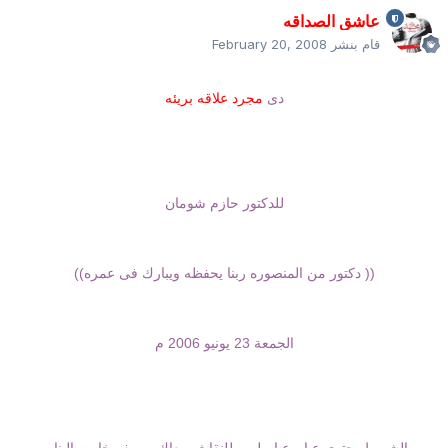
عاشق الصداقه
قام بنشر
February 20, 2008
دى
مجرد
علاقه
بريئه
للدكتور حازم شومان
(( دكتور من المنصوره ربنا يحفظه ويبارك فى عمره))
الجمعة 23 يونيو 2006 م