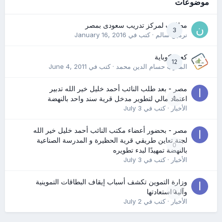
موضوعات
مطلوب لمركز تدريب سعودى بمصر
3
نرمين سالم
· كتب في
January 16, 2016
كعب كوباية
12
المدرب حسام الدين محمد
· كتب في
June 4, 2011
مصر - بعد طلب النائب أحمد خليل خير الله تدبير
0
اعتماد مالي لتطوير مدخل قرية سند واحد بالنهضة
الأخبار
· كتب في
July 3
مصر - بحضور أعضاء مكتب النائب أحمد خليل خير الله
لجنة تعاين طريقي قرية الحظيرة و المدرسة الصناعية
0
بالنهضة تمهيدًا لبدء تطويره
الأخبار
· كتب في
July 3
وزارة التموين تكشف أسباب إيقاف البطاقات التموينية
0
وآلية استعادتها
الأخبار
· كتب في
July 2