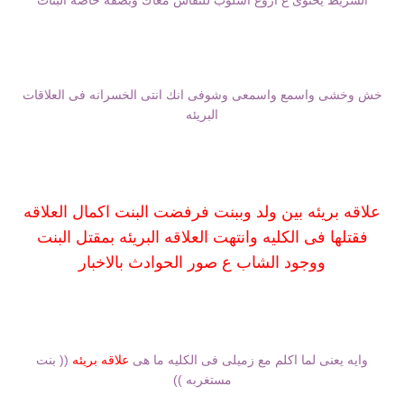
الشريط يحتوى ع اروع اسلوب للنقاش معاك وبصفه خاصه البنات
خش وخشى واسمع واسمعى وشوفى انك انتى الخسرانه فى العلاقات
البريئه
علاقه بريئه بين ولد وببنت فرفضت البنت اكمال العلاقه
فقتلها فى الكليه وانتهت العلاقه البريئه بمقتل البنت
ووجود الشاب ع صور الحوادث بالاخبار
وايه يعنى لما اكلم مع زميلى فى الكليه ما هى
علاقه
بريئه
(( بنت
مستغربه ))