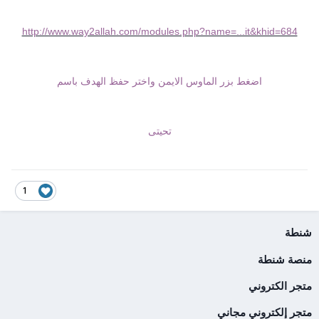
http://www.way2allah.com/modules.php?name=...it&khid=684
اضغط بزر الماوس الايمن واختر حفظ الهدف باسم
تحيتى
1
شنطة
منصة شنطة
متجر الكتروني
متجر إلكتروني مجاني