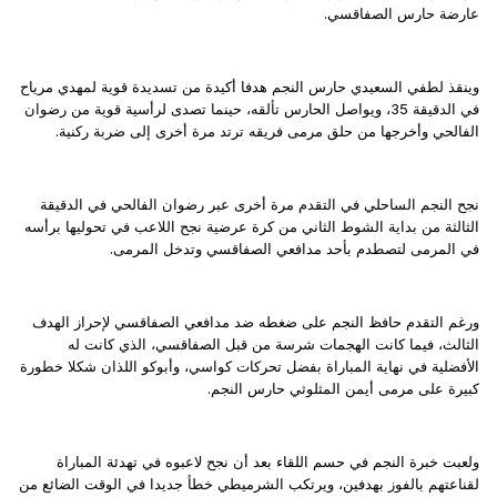
عارضة حارس الصفاقسي.
وينقذ لطفي السعيدي حارس النجم هدفا أكيدة من تسديدة قوية لمهدي مرياح
في الدقيقة 35، ويواصل الحارس تألقه، حينما تصدى لرأسية قوية من رضوان
الفالحي وأخرجها من حلق مرمى فريقه ترتد مرة أخرى إلى ضربة ركنية.
نجح النجم الساحلي في التقدم مرة أخرى عبر رضوان الفالحي في الدقيقة
الثالثة من بداية الشوط الثاني من كرة عرضية نجح اللاعب في تحوليها برأسه
في المرمى لتصطدم بأحد مدافعي الصفاقسي وتدخل المرمى.
ورغم التقدم حافظ النجم على ضغطه ضد مدافعي الصفاقسي لإحراز الهدف
الثالث، فيما كانت الهجمات شرسة من قبل الصفاقسي، الذي كانت له
الأفضلية في نهاية المباراة بفضل تحركات كواسي، وأبوكو اللذان شكلا خطورة
كبيرة على مرمى أيمن المثلوثي حارس النجم.
ولعبت خبرة النجم في حسم اللقاء بعد أن نجح لاعبوه في تهدئة المباراة
لقناعتهم بالفوز بهدفين، ويرتكب الشرميطي خطأ جديدا في الوقت الضائع من