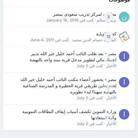
مطلوب لمركز تدريب سعودى بمصر
3
نرمين سالم
· كتب في
January 16, 2016
كعب كوباية
12
المدرب حسام الدين محمد
· كتب في
June 4, 2011
مصر - بعد طلب النائب أحمد خليل خير الله تدبير
0
اعتماد مالي لتطوير مدخل قرية سند واحد بالنهضة
الأخبار
· كتب في
July 3
مصر - بحضور أعضاء مكتب النائب أحمد خليل خير الله
لجنة تعاين طريقي قرية الحظيرة و المدرسة الصناعية
0
بالنهضة تمهيدًا لبدء تطويره
الأخبار
· كتب في
July 3
وزارة التموين تكشف أسباب إيقاف البطاقات التموينية
0
وآلية استعادتها
الأخبار
· كتب في
July 2