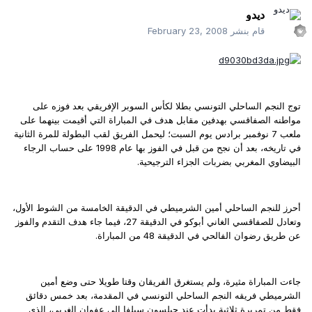
ديدو
قام بنشر
February 23, 2008
توج النجم الساحلي التونسي بطلا لكأس السوبر الإفريقي بعد فوزه على
مواطنه الصفاقسي بهدفين مقابل هدف في المباراة التي أقيمت بينهما على
ملعب 7 نوفمبر برادس يوم السبت؛ ليحمل الفريق لقب البطولة للمرة الثانية
في تاريخه، بعد أن نجح من قبل في الفوز بها عام 1998 على حساب الرجاء
البيضاوي المغربي بضربات الجزاء الترجيحية.
أحرز للنجم الساحلي أمين الشرميطي في الدقيقة الخامسة من الشوط الأول،
وتعادل للصفاقسي الغاني أبوكو في الدقيقة 27، فيما جاء هدف التقدم والفوز
عن طريق رضوان الفالحي في الدقيقة 48 من المباراة.
جاءت المباراة مثيرة، ولم يستغرق الفريقان وقتا طويلا حتى وضع أمين
الشرميطي فريقه النجم الساحلي التونسي في المقدمة، بعد خمس دقائق
فقط من تمريرة ثلاثية بدأت عند جيلسون سيلفا إلى عفوان الغربي، الذي