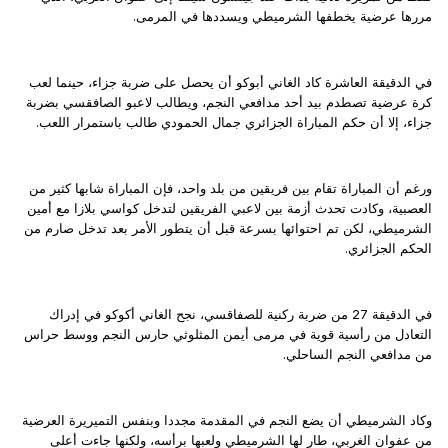
مررها عرضية يخطفها الشرميطي ويسددها في المرمى.
في الدقيقة العاشرة كاد الغاني أبوكو أن يحصل على ضربة جزاء، حينما لعب
كرة عرضية تصطدم بيد أحد مدافعي النجم، ويطالب لاعبو الصافقسي بضربة
جزاء، إلا أن حكم المباراة الجزائري جمال الحمودي طالب باستمرار اللعب.
ورغم أن المباراة تقام بين فريقين من بلد واحد، فإن المباراة شابها كثير من
العصبية، وكادت تحدث أزمة بين لاعبي الفريقين لتدخل كواسي بلازا مع أمين
الشرميطي، لكن تم احتوائها بسرعة قبل أن يتطور الأمر بعد تدخل صارم من
الحكم الجزائري.
في الدقيقة 27 من ضربة ركنية للصفاقسي، نجح الغاني أكوكو في إدراك
التعادل من رأسية قوية في مرمى أيمن المثلوثي حارس النجم ووسط حراس
من مدافعي النجم الساحلي.
وكاد الشرميطي أن يضع النجم في المقدمة مجددا وبنفس التميريرة العرضية
من عفوان الغربي، طار لها الشرميطي ولعبها برأسه، ولكنها جاءت أعلى