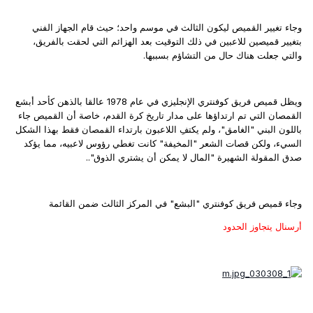
وجاء تغيير القميص ليكون الثالث في موسم واحد؛ حيث قام الجهاز الفني
بتغيير قميصين للاعبين في ذلك التوقيت بعد الهزائم التي لحقت بالفريق،
والتي جعلت هناك حال من التشاؤم بسببها.
ويظل قميص فريق كوفنتري الإنجليزي في عام 1978 عالقا بالذهن كأحد أبشع
القمصان التي تم ارتداؤها على مدار تاريخ كرة القدم، خاصة أن القميص جاء
باللون البني "الغامق"، ولم يكتفِ اللاعبون بارتداء القمصان فقط بهذا الشكل
السيء، ولكن قصات الشعر "المخيفة" كانت تغطي رؤوس لاعبيه، مما يؤكد
صدق المقولة الشهيرة "المال لا يمكن أن يشتري الذوق"..
وجاء قميص فريق كوفنتري "البشع" في المركز الثالث ضمن القائمة
أرسنال يتجاوز الحدود