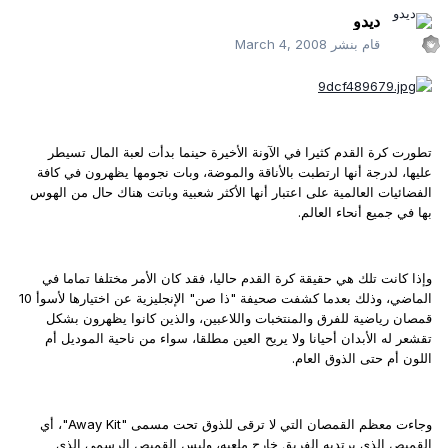
ديدو
قام بنشر
March 4, 2008
تطورت كرة القدم كثيرا في الآونة الأخيرة حينما بدأت لعبة المال تسيطر
عليها، لدرجة أنها ارتطبت بالأناقة والموضة، وبات نجومها يظهرون في كافة
الفضائيات العالمية على اعتبار أنها الأكثر شعبية وباتت هناك حال من الهوس
بها في جميع أنحاء العالم.
وإذا كانت تلك هي حقيقة كرة القدم حاليا، فقد كان الأمر مختلفا تماما في
الماضي، وذلك بعدما كشفت صحيفة "ذا صن" الإنجليزية عن اختيارها لأسوأ 10
قمصان رياضية للفرق والمنتخبات واللاعبين، والذين كانوا يظهرون بشكل
تقشعر له الأبدان أحيانا ولا يريح العين مطلقا، سواء من ناحية الموديل أم
اللون أم حتى الذوق العام.
وجاءت معظم القمصان التي لا ترقى للذوق تحت مسمى "Away Kit"، أي
القميص الذي يرتديه الفريق خارج ملعبه، وليس القميص الرسمي الذي