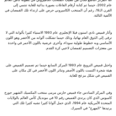
عام 2002، حينما تم كتابة أرقام الفانلات بصورة بدائية للغاية تنتمي إلى
القرن الـ19، رغم أن المنتخب الكاميروني حرص على ارتداء تلك القمصان في
الألفية الثالثة.
وأثار قميص نادي استون فيلا الإنجليزي عام 1993 الاستياء كثيرا بألوانة التي لا
ترقى إلى الذوق العام نهائيا، وذلك حينما تشكلت ألوانه من الأخضر وهو اللون
الأساسي وبه خطوط طولية سوداء، وأخرى عرضية باللون الأحمر في واحدة
من معجزات التصميم لقمصان لاعبي كرة القدم.
واحتل قميص النرويج عام 1993 المركز السابع حينما تم تصميم القميص على
هيئة شجرة اكتست باللون الأصفر وتناثر اللون الأخضر في كل مكان على
القميص في شكل مزعج للغاية.
وفي المركز السادس جاء قميص حارس مرمى منتخب المكسيك الشهير جورج
كامبوس الذي كان يرتدي القميص رقم 10 في مونديال كأس العالم بالولايات
المتحدة الأمريكية عام 1994، الذي حمل ألوانا كثيرا تشبه كثيرا تلك التي
يرتيدها "المهرج" في السيرك.