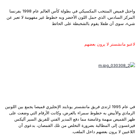
واحتل قميص المنتخب المكسيكي في بطولة كأس العالم عام 1998 بفرنسا
المركز السادس، الذي حمل اللون الأخضر وبه خطوط غير مفهومة لا تعبر عن
شيء، سوى أن طفلا يقوم بالشخبطة على الحائط
لاعبو مانشستر لا يرون بعضهم
في عام 1995 ارتدى فريق مانشستر يونايتد الإنجليزي قميصا يجمع بين اللونين
الرمادي والأبيض به خطوط سمراء بالعرض، وكانت الأرقام التي وضعت على
ظهر القميص مبهمة وغامضة مما دفع المدير الفني للفريق السير أليكس
فيرغسون إلى المطالبة بضرورة التخلص من تلك القمصان، بدعوى أن
اللاعبين لا يرون بعضهم داخل الملعب.