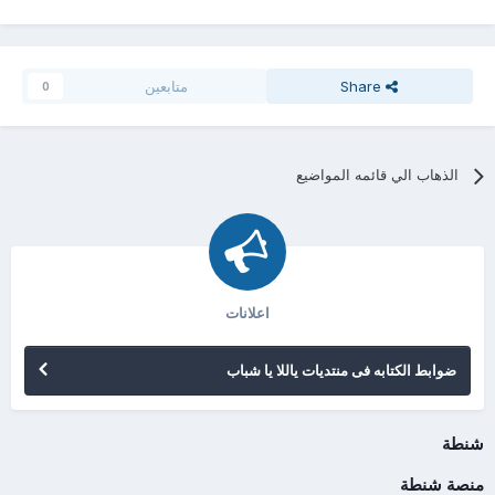
Share
متابعين
0
الذهاب الي قائمه المواضيع
اعلانات
ضوابط الكتابه فى منتديات ياللا يا شباب
شنطة
منصة شنطة