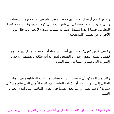
وتجاوز فريق أرسنال الإنجليزي حدود الذوق العام في بداية فترة التسعينات
والتي شهدت نقلة نوعية في تي شيرتات لاعبي كرة القدم، وكانت حقلا كبيرا
للتجارب، حينما ارتدوا قميصا أصفر به مثلثات سوداء لا تعبر بأية حال من
الأحوال عن لقبهم "المدفعجية".
وكشف فريق "هول" الإنجليزي أيضا عن مفاجأة عجيبة حينما ارتدى لاعبوه
قمصانا تشبه النمور رغم أن القميص ليس له أية علاقة بالمسمى أو حتى
الصورة التي ظهروا عليها في تلك الفترة.
وكان من الممكن أن تتسبب تلك القمصان لو أتيحت للمشاهدة في الوقت
الحالي إلى غلق التلفاز أو الذهاب للطبيب من كثرة الألوان التي تشع من "تي
شيرت" لاعب معين، وربما نجد أنفسنا في القرن الماضي مثل أفلام الخيال
العلمي
شوفوتوا فانلات زمان كانت عاملة ازاى أنا بقى هلبس الفريق بتاعى بحلقى