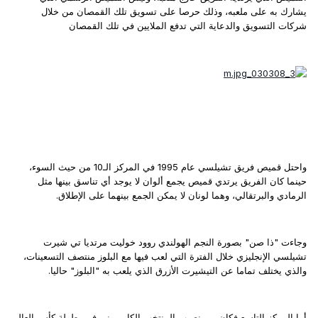
يشارك به على ملعبه، وذلك حرصا على تسويق تلك القمصان من خلال
شركات التسويق والدعاية التي تدفع الملايين في تلك القمصان
واحتل قميص فريق تشيلسي عام 1995 في المركز الـ10 من حيث السوء،
حينما كان الفريق يرتدي قميص يجمع ألوان لا يوجد أي تناسق بينها مثل
الرمادي والبرتقالي، وهما لونان لا يمكن الجمع بينهما على الإطلاق.
وجاءت "ذا صن" بصورة النجم الهولندي روود خوليت مرتديا تي شيرت
تشيلسي الإنجليزي خلال الفترة التي لعب فيها مع البلوز منتصف التسعينات،
والذي يختلف تماما عن التيشيرت الأزرق الذي يلعب به "البلوز" حاليا.
أما المركز التاسع فكان من نصيب المنتخب الكاميروني في بطولة كأس العالم