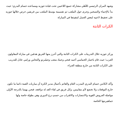
وشهد المران الرئيسي للأهلي مشاركة جميع اللاعبين تحت قيادة جوزيه ومساعده حسام البدري؛ حيث
بدأ بالإحماء والتسخين وجرى حول الملعب ثم تقسيمة بوسط الملعب بين فريقين حرص خلالها جوزيه
على تحفيظ لاعبيه لبعض الجمل لتنفيذها في المباراة
الكرات الثابتة
وركز جوزيه خلال التدريبات على الكرات الثابتة والتي أحرز منها الفريق هدفين في مباراة المقاولون
العرب؛ حيث قام باختيار الخماسي أحمد فتحي وعماد متعب وجيلبرتو والنحاس ورامي عادل للتدريب
على الكرات الثابتة من خارج منطقة الجزاء.
وأكد الكابتن حسام البدري المدرب العام والقائم بأعمال مدير الكرة أن مباريات القمة دائما ما تكون
خارج التوقعات ولا تخضع لأي مقاييس، وكل فريق في لقاء الغد له دوافعه، فنحن يهمنا بالدرجة الأولى
مواصلة العروض القوية والانتصارات والاقتراب من حسم درع الدوري وهي بطولة خاصة ولها
جماهيريتها الخاصة.