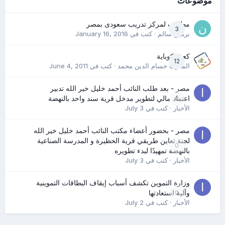
موضوعات
مطلوب لمركز تدريب سعودى بمصر
3
نرمين سالم
· كتب في
January 16, 2016
كعب كوباية
12
المدرب حسام الدين محمد
· كتب في
June 4, 2011
مصر - بعد طلب النائب أحمد خليل خير الله تدبير
0
اعتماد مالي لتطوير مدخل قرية سند واحد بالنهضة
الأخبار
· كتب في
July 3
مصر - بحضور أعضاء مكتب النائب أحمد خليل خير الله
لجنة تعاين طريقي قرية الحظيرة و المدرسة الصناعية
0
بالنهضة تمهيدًا لبدء تطويره
الأخبار
· كتب في
July 3
وزارة التموين تكشف أسباب إيقاف البطاقات التموينية
0
وآلية استعادتها
الأخبار
· كتب في
July 2