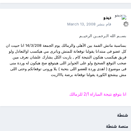
ديدو
قام بنشر
March 13, 2008
بســم الله الـرحمــن الرحيــم
بمناسبة ماتش القمة بين الأهلى والزمالك يوم الجمعة 14/3/208 انا حبيت ان
كل عضو فى منتدانا يقولنا توقعاتة للمتش وياترى مي هيكسب اوالتعادل ولو
فريق هيكسب هتكون النتيجة كام , ياريت الكل يشارك علشان نعرف مين
صحب التوقع الصحيح ولو على الجوايز اللى هيتوقع صح هيكون له وردة منى
فى موضوع ( اهدى وردة للعضو اللى بتحبة ) يلا ورونى توقعاتكم وحتى اللى
مش بيشجع الكورة يقولنا توقعاتة برضة يااااريت
انا بتوقع نتيجة المباراة 2/1 للزمالك
شنطة
منصة شنطة