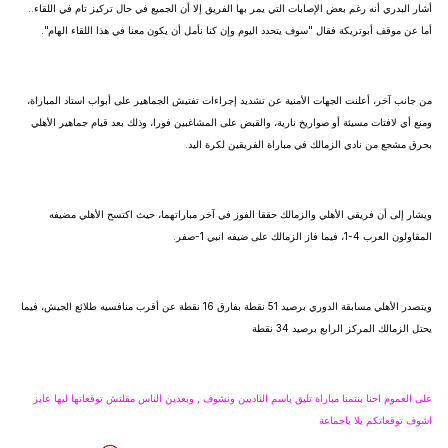
أشار البدري أنه رغم بعض الإصابات التي يمر بها الفريق إلا أن الجميع في حال تركيز تام في اللقاء..
أما عن موقف أبوتريكة فقال "سوف يتحدد اليوم وإن كنا نأمل أن يكون معنا في هذا اللقاء الهام".
من جانب آخر، أعلنت الجهات الأمنية عن تشديد إجراءات تفتيش الجماهير على أبواب استاد المباراة،
ومنع أي لافتات مسيئة أو صواريخ نارية، والقبض على المشاغبين فورا، وذلك بعد قيام جماهير الأهلي
بحرق مشجع من نادي الزمالك في مباراة الفريقين لكرة اليد.
ويشار إلى أن فريقي الأهلي والزمالك حققا الفوز في آخر مباراتهما، حيث اكتسح الأهلي مضيفه
المقاولون العرب 4-1، فيما فاز الزمالك على ضيفه انبي 1-صفر.
ويتصدر الأهلي مسابقة الدوري برصيد 51 نقطة بفارق 16 نقطة عن أقرب منافسيه طلائع الجيش، فيما
يحتل الزمالك المركز الرابع برصيد 34 نقطة
على العموم احنا بنتمنا مباراة تليق باسم الناديين ونشوف , وبعدين الناس مقلتش توقعاتها ليها عايز
اشوف توقعاتكم يلا ياجماعة