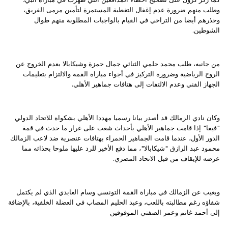
وطلب منهم ضرورة عدم إغفال التغطية المستمرة لتأمين مرمى الفريق،
وحذرهم أيضا من التراخي في القيام بالواجبات المطلوبة منهم طوال
الشوطين.
من جانبه، طلب محمد حلمي الثنائي جمال حمزة وشيكابالا بعدم الخروج عن
الروح الرياضية وضرورة التركيز في أجواء مباراة القمة والالتزام بتعليمات
الجهاز الفني وعدم الالتفات إلى هتافات جماهير الأهلي.
وكان نادي الزمالك قد أصدر بيانا رسميا مهددا الأهلي بشكواه للاتحاد الدولي
"فيفا" إذا قامت جماهير الأهلي بأحداث شغب على غرار ما حدث في قمة
الدور الأول، عندما قامت الجماهير الحمراء بهتافات عنصرية ضد لاعب الزمالك
محمود عبد الرازق "شيكابالا"، مما دفع الأخير للرد عليها ملوحا بحذائه مما
عرضه للإيقاف من قبل الاتحاد المصري.
ويغيب عن الزمالك في مباراة القمة التونسي وسام العابدي الذي لم يكتمل
شفاؤه رغم مطالبته باللعب، وعبد الحليم المصاب في
العضلة الخلفية، بالإضافة
إلى أحمد غانم وعمر الصفتي الموقوفين