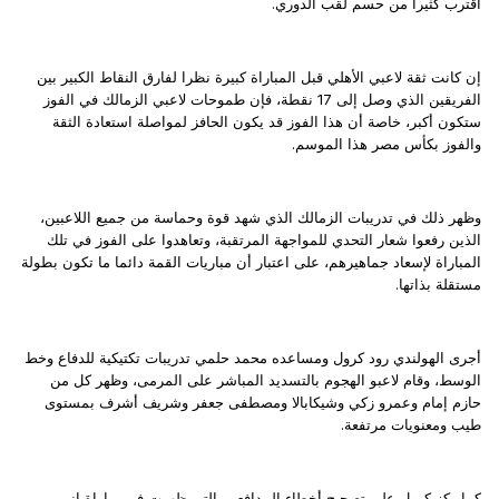
اقترب كثيرا من حسم لقب الدوري.
إن كانت ثقة لاعبي الأهلي قبل المباراة كبيرة نظرا لفارق النقاط الكبير بين
الفريقين الذي وصل إلى 17 نقطة، فإن طموحات لاعبي الزمالك في الفوز
ستكون أكبر، خاصة أن هذا الفوز قد يكون الحافز لمواصلة استعادة الثقة
والفوز بكأس مصر هذا الموسم.
وظهر ذلك في تدريبات الزمالك الذي شهد قوة وحماسة من جميع اللاعبين،
الذين رفعوا شعار التحدي للمواجهة المرتقبة، وتعاهدوا على الفوز في تلك
المباراة لإسعاد جماهيرهم، على اعتبار أن مباريات القمة دائما ما تكون بطولة
مستقلة بذاتها.
أجرى الهولندي رود كرول ومساعده محمد حلمي تدريبات تكتيكية للدفاع وخط
الوسط، وقام لاعبو الهجوم بالتسديد المباشر على المرمى، وظهر كل من
حازم إمام وعمرو زكي وشيكابالا ومصطفى جعفر وشريف أشرف بمستوى
طيب ومعنويات مرتفعة.
كما ركز كرول على تصحيح أخطاء المدافعين التي ظهرت في مباراة انبي،