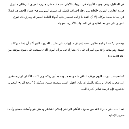
في المقابل، رغم توترت الأجواء في تدريبات الأهلي بعد حادثة طرد مدرب الفريق البرتغالي مانويل
جوزيه لحارس الفريق -العائد من رحلة احتراف فاشلة في سيون السويسري- عصام الحضري، فضلا
عن إصابة محمد بركات إلا أن الثقة ما زالت تسيطر على أجواء القلعة الحمراء، ويعزز ذلك تفوق
الفريق على غريمه التقليدي في السنوات الأخيرة بسهولة.
ويخضع بركات لبرنامج علاجي تحت إشراف د. إيهاب علي طبيب الفريق، الذي أكد أن إصابة بركات
خفيفة وتم منحه راحة من المران على أن يشارك في مران اليوم، الذي سيتحدد على ضوئه موقفه من
لقاء القمة غدا.
كما سيتحدد تدريب اليوم موقف الثنائي شادي محمد ومحمد أبوتريكة، وإن كانت الأخبار الواردة تشير
إلى صعوبة لحاق أبوتريكة بالمباراة، لكن الجهاز الفني سيضعه ضمن تشكيلة 18 لرفع الروح المعنوية
للاعبين، فإن فرصة شادي كبيرة للعب.
فيما يغيب عن مباراة الغد من صفوف الأهلي الرباعي إسلام الشاطر ومعتز إينو وأسامة حسني وأحمد
صديق للإصابة.