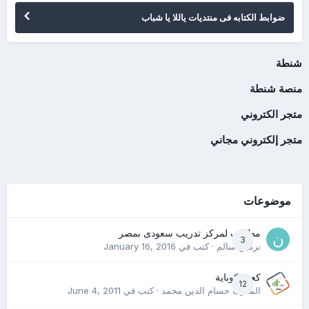
ضوابط الكتابه فى منتديات ياللا يا شباب
شنطة
منصة شنطة
متجر الكتروني
متجر إلكتروني مجاني
موضوعات
مطلوب لمركز تدريب سعودى بمصر
3
نرمين سالم
· كتب في
January 16, 2016
كعب كوباية
12
المدرب حسام الدين محمد
· كتب في
June 4, 2011