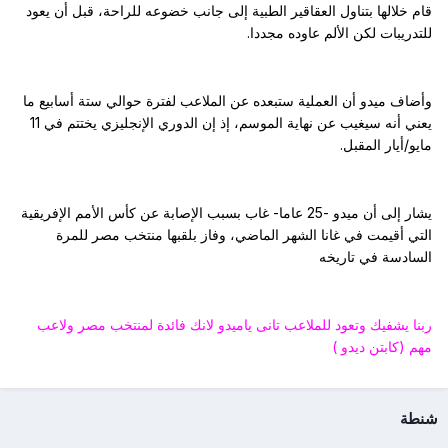
قام خلالها بتناول العقاقير الطبية إلى جانب خضوعه للراحة، قبل أن يعود
للتدريبات لكن الألم عاوده مجددا.
وأضاف ميدو أن العملية ستبعده عن الملاعب لفترة حوالي ستة أسابيع ما
يعني أنه سيغيب عن نهاية الموسم، إذ إن الدوري الإنجليزي يختتم في 11
مايو/أيار المقبل.
يشار إلى أن ميدو -25 عاما- غاب بسبب الإصابة عن كأس الأمم الإفريقية
التي أقيمت في غانا الشهر الماضي، وفاز بلقبها منتخب مصر للمرة
السادسة في تاريخه
ربنا يشفيك وتعود للملاعب تانى ياميدو لانك فائدة لمنتخب مصر ولاعب
مهم (كابتن ديدو )
شنطة