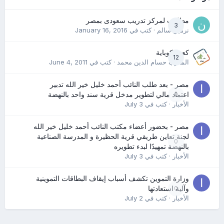
مطلوب لمركز تدريب سعودى بمصر
3
نرمين سالم
· كتب في
January 16, 2016
كعب كوباية
12
المدرب حسام الدين محمد
· كتب في
June 4, 2011
مصر - بعد طلب النائب أحمد خليل خير الله تدبير
0
اعتماد مالي لتطوير مدخل قرية سند واحد بالنهضة
الأخبار
· كتب في
July 3
مصر - بحضور أعضاء مكتب النائب أحمد خليل خير الله
لجنة تعاين طريقي قرية الحظيرة و المدرسة الصناعية
0
بالنهضة تمهيدًا لبدء تطويره
الأخبار
· كتب في
July 3
وزارة التموين تكشف أسباب إيقاف البطاقات التموينية
0
وآلية استعادتها
الأخبار
· كتب في
July 2