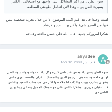
سوء الظن .. من اكبر المشاكل التى اواجهها مع اصدقائى .. الكثير
يسيىء الظن بى .. وهذا لأنى اتعامل بطبيعتى المطلقه
لست وحيدا فى هذا فلم اكتب الموضوع الا من خلال تجربه شخصيه ليس
فيها من الضرر شىء ولكن بها النصح والارشاد
شكرا لمروركم جميعا اعاننا الله على حسن طاعته وعبادته
alryadee
قام بنشر
April 12, 2008
سوء الظن يعتبر داء وحش عند ناس كتيره وكل داء له دواء ودواء سوء الظن
او اى حاجه وحشه هى الرجوع للدين والتمسك بالقران والسنه . وزى مانتى
بتقولى بتخرب بيوت وبالذات انا ملاحظها اكتر فى مجتمعات الصعيد وبلاخص
قنا . تقبلى مرورى . وشكرا خالص على موضوعك الجميل وندعى ربنا يهدى
الناس دى.