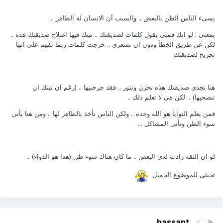
يسىء الناس الظن بالبعض .. والسبب أن الانسان له الظاهر ..
بمعنى : لو انك قمتى بقول كلمات لصديقتك .. نيتك فيها اصلاح صديقتك هذه ..
لكن عن طريق الخطأ ودون ان تشعرى .. خرجت كلمات ربما تفهم على انها
تجريح لصديقتك
هنا تجدى صديقتك هذه تحزن وتثور .. فقد جرحتيها .. (رغم ان نيتك ان
تنصحيها) .. لكن هى لا تعلم ذلك ..
فمن يعلم النوايا هو الله وحده .. ولكن الناس تأخذ بالظاهر لها .. ومن هنا يأتى
سوء الظن وتأتى المشاكل ...
لو ان الثقه زادت لدى البعض .. ما كان هناك سوء ظن (هذا هو الدواء) ..
تحيتى للموضوع الجميل
bassant