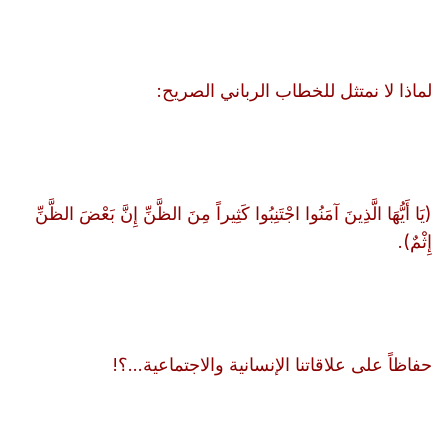
لماذا لا نمتثل للخطاب الرباني الصريح:
(يَا أَيُّهَا الَّذِينَ آمَنُوا اجْتَنِبُوا كَثِيراً مِنَ الظَّنِّ إِنَّ بَعْضَ الظَّنِّ
إِثْمٌ).
حفاظاً على علاقاتنا الإنسانية والاجتماعية...؟!