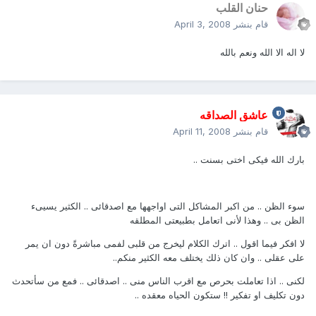
حنان القلب
قام بنشر
April 3, 2008
لا اله الا الله ونعم بالله
عاشق الصداقه
قام بنشر
April 11, 2008
بارك الله فيكى اختى بسنت ..
سوء الظن .. من اكبر المشاكل التى اواجهها مع اصدقائى .. الكثير يسيىء
الظن بى .. وهذا لأنى اتعامل بطبيعتى المطلقه
لا افكر فيما اقول .. اترك الكلام ليخرج من قلبى لفمى مباشرةً دون ان يمر
على عقلى .. وان كان ذلك يختلف معه الكثير منكم..
لكنى .. اذا تعاملت بحرص مع اقرب الناس منى .. اصدقائى .. فمع من سأتحدث
دون تكليف او تفكير !! ستكون الحياه معقده ..