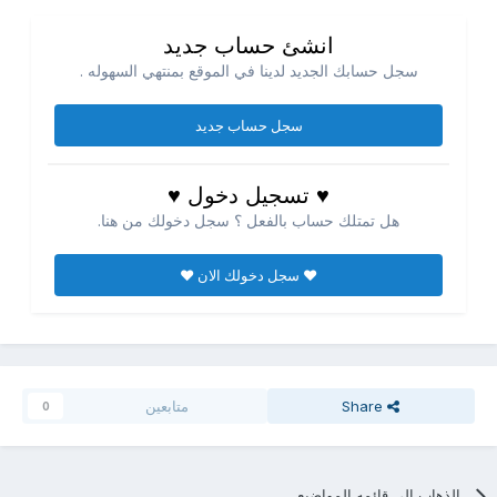
انشئ حساب جديد
سجل حسابك الجديد لدينا في الموقع بمنتهي السهوله .
سجل حساب جديد
♥ تسجيل دخول ♥
هل تمتلك حساب بالفعل ؟ سجل دخولك من هنا.
♥ سجل دخولك الان ♥
Share
متابعين
0
الذهاب الي قائمه المواضيع