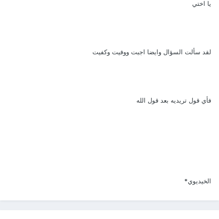
يا اختي
لقد سألت السؤال وايضا اجبت ووفيت وكفيت
فأي قول تريديه بعد قول الله
الخيديوي*