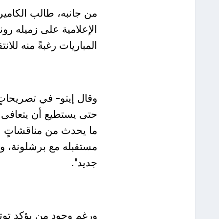
من جانبه، طالب الكامي
الإعلامية على زميله رونا
المباريات رغبةً منه للان
وقال إيتو- في تصريحاتٍ 
حتى يستطيع أن يتعافى م
ما يحدث من مناقشاتٍ عل
مستقبله مع برشلونة، وا
جديد".
ورغم وجود من يؤكد توتر ا