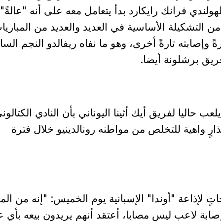
هولندي فرانك رايكارد بدأ يتعامل معه على أنه "عالةً"
ن التشكيلة الأساسية في العديد والعديد من المباريا
ً وإصابته تارةً أخرى، وهو ما نفاه ريفالدو النجم السا
فريق برشلونة أيضا.
لعب حاليا لفريق أيك أثينا اليوناني بأن النادي الكتالون
ارٍ واهية للتخلص من مواطنه رونالدينيو خلال فترة
تٍ لإذاعة "أوندا" الإسبانية يوم الخميس: "إنه من ال
إصابة لاعب ليس مصابا، أعتقد أنهم يريدون بيعه بأي ع