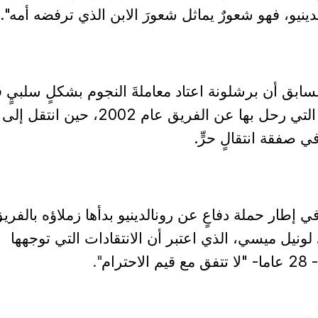
ينيو، فهو شعورٌ يماثل شعورَ الابن الذي ترفضه أمه".
لسابق أن برشلونة اعتاد معاملةَ النجوم بشكلٍ سلبيٍ 
إشارةٍ منه إلى الطريقة التي رحل بها عن الفريق عام 2002، حين انتقل إلى
 صفقة انتقالٍ حرٍّ.
 إطار حملة دفاعٍ عن رونالدينيو بدأها زملاؤه بالفري
ونيل ميسي، الذي اعتبر أن الانتقادات التي توجهها
رام
".