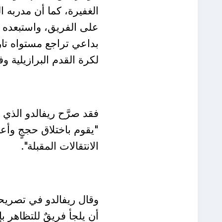
الغفيرة، كما أن مدربه ال
على الفريق، واستبعده م
بداعي تراجع مستواه تارة
لكرة القدم البرازيلية و
فقد صرَّح ريفالدو الذي ي
"يقوم باختلاق حججٍ وأعذ
الانتقالات المقبلة".
وقال ريفالدو في تصريحا
أن يلجأ فريقٌ للتظاهر ب