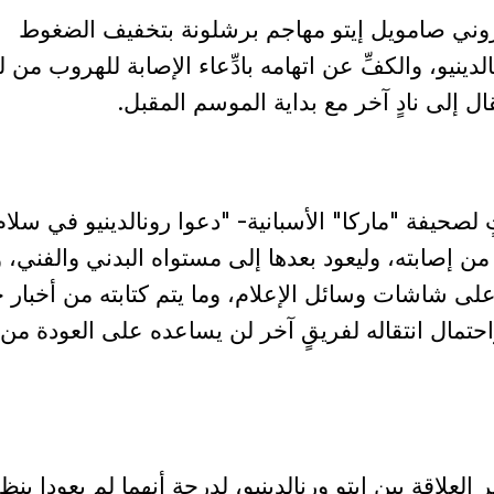
روني صامويل إيتو مهاجم برشلونة بتخفيف الضغوط
لدينيو، والكفِّ عن اتهامه بادِّعاء الإصابة للهروب من 
تقال إلى نادٍ آخر مع بداية الموسم المقبل.
لصحيفة "ماركا" الأسبانية- "دعوا رونالدينيو في سلامٍ
ن إصابته، وليعود بعدها إلى مستواه البدني والفني، 
ى شاشات وسائل الإعلام، وما يتم كتابته من أخبار 
حتمال انتقاله لفريقٍ آخر لن يساعده على العودة من
لعلاقة بين إيتو ورنالدينيو، لدرجة أنهما لم يعودا ينظ