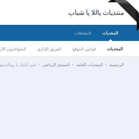
منتديات ياللا يا شباب
المنتديات
النشاطات
المنتديات
قوانين الموقع
الفريق الإداري
المتواجدون الآن
الرئيسية
المنتديات العامه
المنتدى الرياضى
فين أيامك يا رونالدينيو