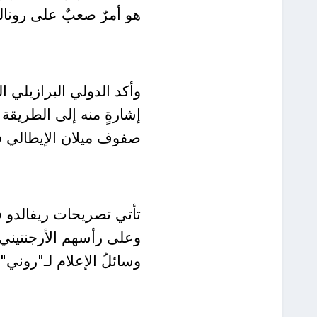
هو أمرٌ صعبٌ على رونالد
وأكد الدولي البرازيلي ا
صفوف ميلان الإيطالي في
تأتي تصريحات ريفالدو في
وعلى رأسهم الأرجنتيني ل
وسائلُ الإعلام لـ"روني"- 28 عاما- "لا تتفق مع قيم الاحت