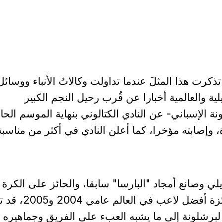
 تذكرت هذا المثلَ عندما تداولت وكالاتُ الأنباء ووسائل
يلية والعالمية أخبارا عن قُرب رحيل النجم الكبير
نة الإسباني- عن النادي الكتالوني بنهاية الموسم الحا
 وإصابته مؤخرا، كما أعلن النادي في أكثر من مناسبة
زيلي وصانع أمجاد "البارسا" سابقا، والحائز على الكرة
الذهبية عام 2005، وجائزة أفضل لاعب في 
لبرشلونة إلى ما يشبه العبء على الفريق وجماهيره