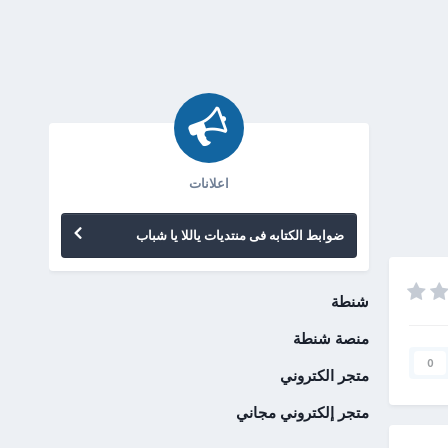
اعلانات
ضوابط الكتابه فى منتديات ياللا يا شباب
شنطة
منصة شنطة
0
متجر الكتروني
متجر إلكتروني مجاني