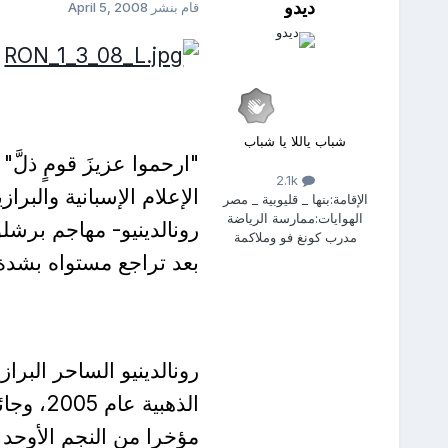
ديدو
قام بنشر
April 5, 2008
شباب ياللا يا شباب
"ارحموا عزيزَ قومٍ ذلَّ"
2.1k
الإعلام الإسبانية والبراز
الإقامة:
بنها _ قليوبية _ مصر
الهوايات:
ممارسة الرياضة
رونالدينيو- مهاجم برشلو
مدرب كونغ فو وملاكمة
بعد تراجع مستواه بشدة،
رونالدينيو الساحر البرا
مؤخرا من النجم الأوحد 