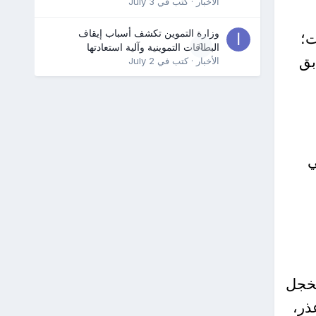
الأخبار
· كتب في
July 3
وزارة التموين تكشف أسباب إيقاف
ت؛
0
البطاقات التموينية وآلية استعادتها
بق
الأخبار
· كتب في
July 2
ي
مخجل
ذر،