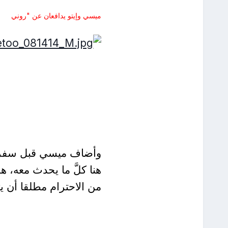
ميسي وإيتو يدافعان عن "روني
وأضاف ميسي قبل سفره إ
هنا كلَّ ما يحدث معه، 
من الاحترام مطلقا أن يت