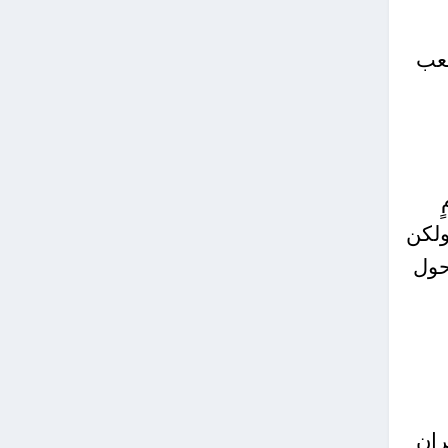
لعب
ولكن
حول
ران