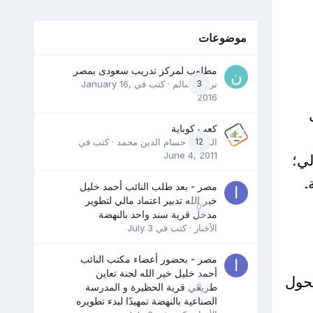
موضوعات
مطلوب لمركز تدريب سعودى بمصر
3
نرمين سالم
· كتب في
January 16,
2016
كعب كوباية
12
المدرب حسام الدين محمد
· كتب في
June 4, 2011
لي؛
.
مصر - بعد طلب النائب أحمد خليل
خير الله تدبير اعتماد مالي لتطوير
0
مدخل قرية سند واحد بالنهضة
الأخبار
· كتب في
July 3
مصر - بحضور أعضاء مكتب النائب
أحمد خليل خير الله لجنة تعاين
العالم عامي 2004 و2005، قد تحول
0
طريقي قرية الحظيرة و المدرسة
الصناعية بالنهضة تمهيدًا لبدء تطويره