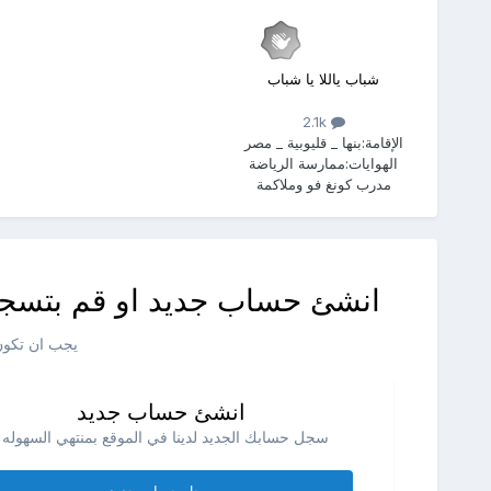
شباب ياللا يا شباب
2.1k
الإقامة:
بنها _ قليوبية _ مصر
الهوايات:
ممارسة الرياضة
مدرب كونغ فو وملاكمة
انشئ حساب جديد او قم بتسجي
يجب ان تكون 
انشئ حساب جديد
سجل حسابك الجديد لدينا في الموقع بمنتهي السهوله .