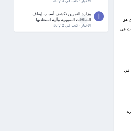
الأخبار
· كتب في
July 3
وزارة التموين تكشف أسباب إيقاف
 هو
0
البطاقات التموينية وآلية استعادتها
الأخبار
· كتب في
July 2
دث في
 في
ة،