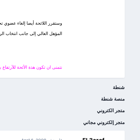
وستقرر اللائحة أيضا إلغاء عضوي 
المؤهل العالي إلى جانب انتخاب ال
نتمنى ان تكون هذة الأئحة للآرتفا
شنطة
منصة شنطة
متجر الكتروني
متجر إلكتروني مجاني
قام بنشر
April 6, 2008