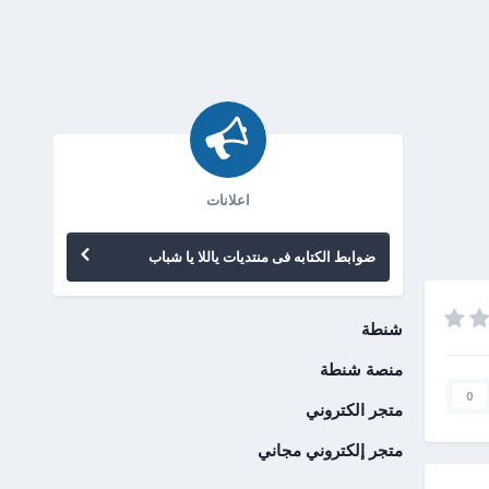
اعلانات
ضوابط الكتابه فى منتديات ياللا يا شباب
شنطة
منصة شنطة
0
متجر الكتروني
متجر إلكتروني مجاني