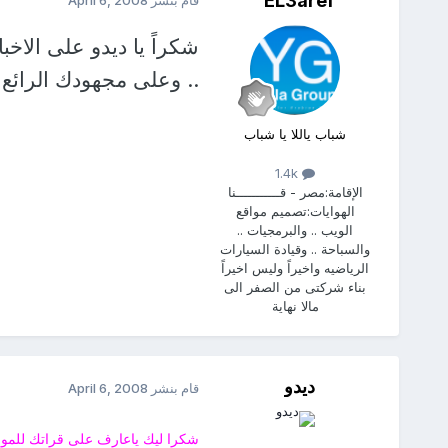
EL3aref
شكراً يا ديدو على الاخب
.. وعلى مجهودك الرائع
شباب ياللا يا شباب
1.4k
الإقامة:
مصر - قـــــــــــنا
الهوايات:
تصميم مواقع
الويب .. والبرمجيات ..
والسباحة .. وقيادة السيارات
الرياضيه واخيراً وليس اخيراً
بناء شركتى من الصفر الى
مالا نهاية
ديدو
قام بنشر
April 6, 2008
شكرا ليك ياعارف على قراتك للموض