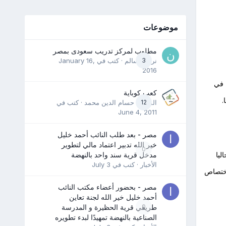
موضوعات
مطلوب لمركز تدريب سعودى بمصر
3
نرمين سالم
· كتب في
January 16,
2016
 في
كعب كوباية
.
12
المدرب حسام الدين محمد
· كتب في
June 4, 2011
مصر - بعد طلب النائب أحمد خليل
خير الله تدبير اعتماد مالي لتطوير
0
ليا
مدخل قرية سند واحد بالنهضة
الأخبار
· كتب في
July 3
اختصاص
مصر - بحضور أعضاء مكتب النائب
أحمد خليل خير الله لجنة تعاين
0
طريقي قرية الحظيرة و المدرسة
الصناعية بالنهضة تمهيدًا لبدء تطويره