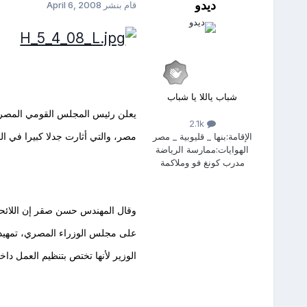
ديدو
قام بنشر
April 6, 2008
شباب ياللا يا شباب
يعلن رئيس المجلس القومي المصري ل
2.1k
مصر، والتي أثارت جدلا كبيرا في ا
الإقامة:
بنها _ قليوبية _ مصر
الهوايات:
ممارسة الرياضة
مدرب كونغ فو وملاكمة
وقال المهندس حسن صقر إن اللائحة 
على مجلس الوزراء المصري، تمهيد
الوزير لأنها تختص بتنظيم العمل داخل