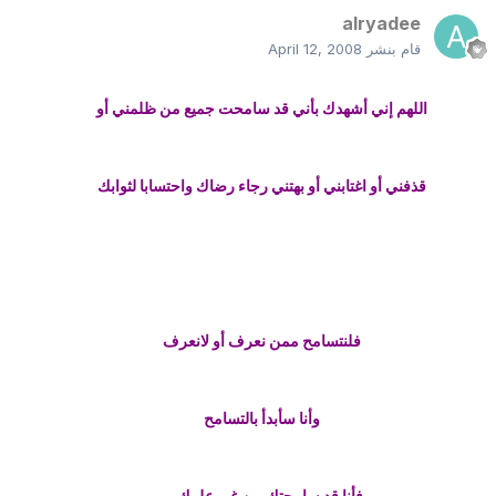
alryadee
قام بنشر
April 12, 2008
اللهم إني أشهدك بأني قد سامحت جميع من ظلمني أو
قذفني أو اغتابني أو بهتني رجاء رضاك واحتسابا لثوابك
فلنتسامح ممن نعرف أو لانعرف
وأنا سأبدأ بالتسامح
فأنا قد سامحتك من غير علمك ...