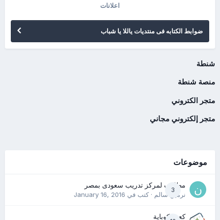
اعلانات
ضوابط الكتابه فى منتديات ياللا يا شباب
شنطة
منصة شنطة
متجر الكتروني
متجر إلكتروني مجاني
موضوعات
مطلوب لمركز تدريب سعودى بمصر
3
نرمين سالم
· كتب في
January 16, 2016
كعب كوباية