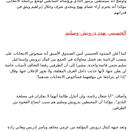
وأوضح أنه سيستعين برموز النادي ورؤسائه السابقين لوضع برنامجه الانتخابي،
مؤكدا أنه يحترم آراء عصام بهيج ومجدي شرف وجلال إبراهيم ويثق في
قدراتهم
.
الحسيني يهدد درويش وسليم
كما أعلن المندوه الحسيني أمين الصندوق الأسبق أنه سيخوض الانتخابات على
منصب الرئاسة بعد فشل محاولاته في الجمع بين كمال درويش وإسماعيل
سليم ضمن قائمة واحدة، مشيرا إلى أن الطرفين رفضا التحالف لأسباب خاصة
لن يعلن عنها، لأنها حدثت داخل الغرف المغلقة، ولا يجوز الإعلان عنها، وقال:
"إذا لم يتراجعا عن موقفهما فسأخوض الانتخابات ضدهما".
وأضاف: "أنا شغال رئاسة، ولن أتنازل طالما أنهما لا يفكران في مصلحة
النادي"، مؤكدا أن المحيطين بدرويش وسليم هم سبب اتساع الفجوة بين
الطرفين.
وتعد جبهة كمال درويش المؤلفة من عزمي مجاهد وياسر إدريس وهاني زادة