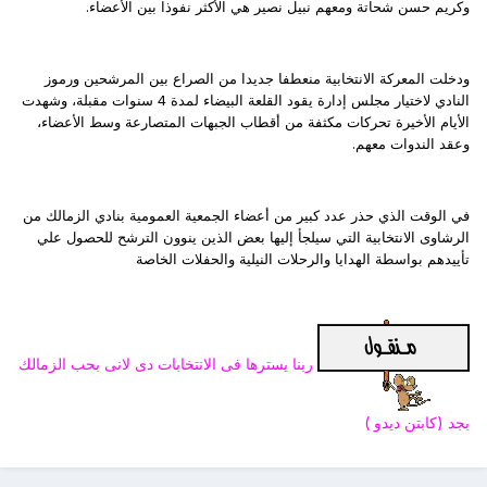
وكريم حسن شحاتة ومعهم نبيل نصير هي الأكثر نفوذا بين الأعضاء.
ودخلت المعركة الانتخابية منعطفا جديدا من الصراع بين المرشحين ورموز
النادي لاختيار مجلس إدارة يقود القلعة البيضاء لمدة 4 سنوات مقبلة، وشهدت
الأيام الأخيرة تحركات مكثفة من أقطاب الجبهات المتصارعة وسط الأعضاء،
وعقد الندوات معهم.
في الوقت الذي حذر عدد كبير من أعضاء الجمعية العمومية بنادي الزمالك من
الرشاوى الانتخابية التي سيلجأ إليها بعض الذين ينوون الترشح للحصول علي
تأييدهم بواسطة الهدايا والرحلات النيلية والحفلات الخاصة
ربنا يسترها فى الانتخابات دى لانى بحب الزمالك
بجد (كابتن ديدو )