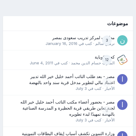
موضوعات
مطلوب لمركز تدريب سعودى بمصر
3
نرمين سالم
· كتب في
January 16, 2016
كعب كوباية
12
المدرب حسام الدين محمد
· كتب في
June 4, 2011
مصر - بعد طلب النائب أحمد خليل خير الله تدبير
0
اعتماد مالي لتطوير مدخل قرية سند واحد بالنهضة
الأخبار
· كتب في
July 3
مصر - بحضور أعضاء مكتب النائب أحمد خليل خير الله
لجنة تعاين طريقي قرية الحظيرة و المدرسة الصناعية
0
بالنهضة تمهيدًا لبدء تطويره
الأخبار
· كتب في
July 3
وزارة التموين تكشف أسباب إيقاف البطاقات التموينية