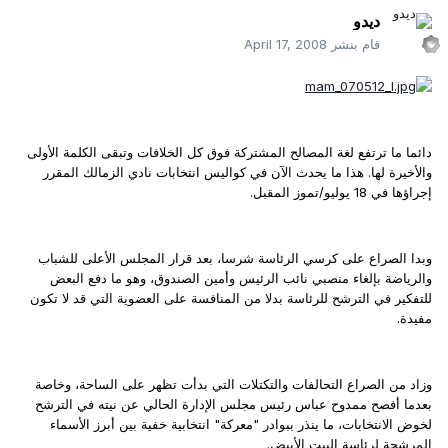
ديدو
قام بنشر
April 17, 2008
دائما ما ترتفع لغة المصالح المشتركة فوق كل الخلافات وتبقى الكلمة الأولى
والأخيرة لها. هذا ما يحدث الآن في كواليس انتخابات نادي الزمالك المقرر
إجراؤها في 18 يوليو/تموز المقبل.
وبدا الصراع على كرسي الرئاسة شرسا، بعد قرار المجلس الأعلى للشباب
والرياضة بإلغاء منصبي نائب الرئيس وأمين الصندوق، وهو ما دفع البعض
للتفكير في الترشح للرئاسة بدلا من المنافسة على العضوية التي قد لا تكون
مفيدة.
وزاد من الصراع التحالفات والتكتلات التي بدأت تظهر على الساحة، وخاصة
بعدما أفصح ممدوح عباس رئيس مجلس الإدارة الحالي عن نيته في الترشح
لخوض الانتخابات، ما ينذر ببوادر "معركة" انتخابية خفية بين أبرز الأسماء
المرشحة لرئاسة البيت الأبيض.