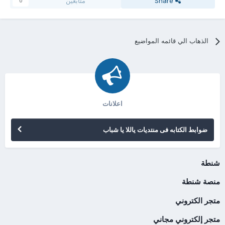
Share
متابعين
0
الذهاب الي قائمه المواضيع
اعلانات
ضوابط الكتابه فى منتديات ياللا يا شباب
شنطة
منصة شنطة
متجر الكتروني
متجر إلكتروني مجاني