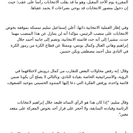
المقررة يوم الأحد المقبل، وهو ما قد يقلب الانتخابات رأسا على عقب؛ حيث
إن دخول منصور الانتخابات قد يوحي بصراعات لا يحمد عقباها.
وفي إطار العملية الانتخابية ذاتها، أعلن إسماعيل سليم تمسكه بموقفه بخوض
الانتخابات على منصب الرئيس، مؤكدا أنه لن يتنازل عن هذا المنصب مهما
حدث، مشيرا إلى أنه حدد قائمته الانتخابية، وتضم إلى جانبه أحمد جلال
إبراهيم وهاني العتال وكمال يونس، وممثلا عن قطاع الكرة من رموز الكرة
في النادي مثل أحمد مصطفى ويكن حسين.
وقال: إنه رفض محاولات البعض للتقارب من كمال درويش لاختلافهما في
الرؤية، والاستراتيجية الخاصة بقيادة النادي، وبالتالي لا يصلح أن يكونا ضمن
قائمة واحدة، ورفض الفكرة التي دعا إليها المندوه الحسيني بتوحيد الصفوف،
وقال سليم: "إذا كان هذا هو الرأي السائد فليعد جلال إبراهيم لانتخابات
الرئاسة وقيادته السابقة، ولا أحجر على قرار أحد بخوض المعركة على مقعد
معين".