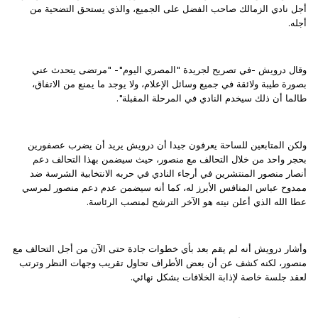
أجل نادي الزمالك صاحب الفضل على الجميع، والذي يستحق التضحية من
أجله.
وقال درويش -في تصريح لجريدة "المصري اليوم"- "مرتضى يتحدث عني
بصورة طيبة ولائقة في جميع وسائل الإعلام، ولا يوجد ما يمنع من الاتفاق،
طالما أن ذلك سيخدم النادي في المرحلة المقبلة".
ولكن المتابعين للساحة يعرفون جيدا أن درويش يريد أن يضرب عصفورين
بحجر واحد من خلال التحالف مع منصور، حيث سيضمن بهذا التحالف دعم
أنصار منصور المنتشرين في أرجاء النادي في حربه الانتخابية الشرسة ضد
ممدوح عباس المنافس الأبرز له، كما أنه سيضمن عدم دعم منصور لمرسي
عطا الله الذي أعلن نيته هو الآخر الترشح لمنصب الرئاسة.
وأشار درويش أنه لم يقم بعد بأي خطوات جادة حتى الآن من أجل التحالف مع
منصور، لكنه كشف عن أن بعض الأطراف تحاول تقريب وجهات النظر وترتب
لعقد جلسة خاصة لإذابة الخلافات بشكل نهائي.