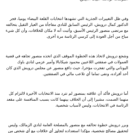
وفي ظل التغييرات الجذرية التي تشهدها انتخابات القلعة البيضاء يوميا، فجر
الدكتور كمال درويش، الرئيس السابق للنادي مفاجأة من العيار الثقيل بتحالفه
مع مرتضى منصور الرئيس الأسبق، وأثبت أنه لا مكان للخلافات، وأن كل شيء
مباح من أجل العودة إلى كرسي الرئاسة مرة أخرى.
وشجع درويش لاتخاذ هذه الخطوة الموقف الذي اتخذه منصور تجاهه في قضية
العمولات في صفقتي اللاعبين محمود شيكابالا وأمير عزمي لنادي باوك
اليوناني والتي تفجرت مؤخرا، حيث دافع منصور عن مجلس درويش الذي كان
أحد أفراده، ونفى تماما أي تلاعب مالي في الصفقتين.
أما درويش فأكد أن علاقته بمنصور لم تترد منذ الانتخابات الأخيرة لالتزام كل
منهما الصمت، مشيرا إلى أن الخلاف بينهما كانت بسبب المنافسة على مقعد
الرئاسة في الانتخابات، وليس لأسباب شخصية.
وبرر درويش خطوة تحالفه مع منصور بالمصلحة العامة لنادي الزمالك، وليس
لتحقيق مصالح شخصية، مؤكدا استعداده لتجاوز أي خلافات مع أي شخص من