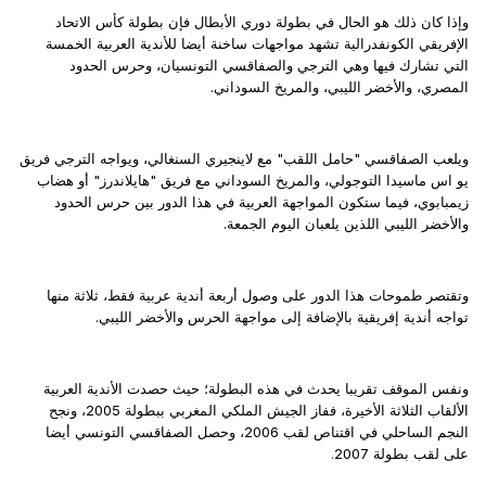
وإذا كان ذلك هو الحال في بطولة دوري الأبطال فإن بطولة كأس الاتحاد
الإفريقي الكونفدرالية تشهد مواجهات ساخنة أيضا للأندية العربية الخمسة
التي تشارك فيها وهي الترجي والصفاقسي التونسيان، وحرس الحدود
المصري، والأخضر الليبي، والمريخ السوداني.
ويلعب الصفاقسي "حامل اللقب" مع لاينجيري السنغالي، ويواجه الترجي فريق
يو اس ماسيدا التوجولي، والمريخ السوداني مع فريق "هايلاندرز" أو هضاب
زيمبابوي، فيما ستكون المواجهة العربية في هذا الدور بين حرس الحدود
والأخضر الليبي اللذين يلعبان اليوم الجمعة.
وتقتصر طموحات هذا الدور على وصول أربعة أندية عربية فقط، ثلاثة منها
تواجه أندية إفريقية بالإضافة إلى مواجهة الحرس والأخضر الليبي.
ونفس الموقف تقريبا يحدث في هذه البطولة؛ حيث حصدت الأندية العربية
الألقاب الثلاثة الأخيرة، ففاز الجيش الملكي المغربي ببطولة 2005، ونجح
النجم الساحلي في اقتناص لقب 2006، وحصل الصفاقسي التونسي أيضا
على لقب بطولة 2007
.