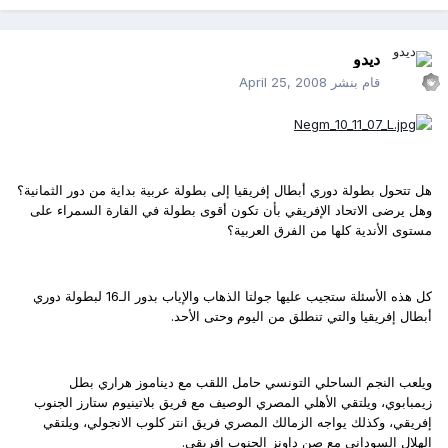
ديدو
قام بنشر
April 25, 2008
هل تتحول بطولة دوري أبطال إفريقيا إلى بطولة عربية بداية من دور الثمانية؟
وهل يرضى الاتحاد الإفريقي بأن تكون أقوى بطولة في القارة السمراء على
مستوى الأندية كلها من الفرق العربية؟
كل هذه الأسئلة ستجيب عليها جولتا الذهاب والإياب بدور الـ16 لبطولة دوري
أبطال إفريقيا والتي تنطلق من اليوم وحتى الأحد.
ويلعب النجم الساحلي التونسي حامل اللقب مع ديناموز هراري بطل
زيمبابوي، ويلتقي الأهلي المصري الوصيف مع فريق بلاتينيوم ستارز الجنوب
إفريقي، وكذلك يواجه الزمالك المصري فريق انتر كلوب الانجولي، ويلتقي
الهلال السوداني مع صن داونز الجنوب إفريقي.