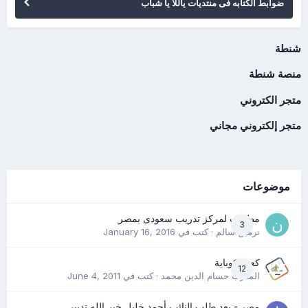
ضوابط الكتابه فى منتديات ياللا يا شباب
شنطة
منصة شنطة
متجر الكتروني
متجر إلكتروني مجاني
موضوعات
مطلوب لمركز تدريب سعودى بمصر
3
نرمين سالم
· كتب في
January 16, 2016
كعب كوباية
12
المدرب حسام الدين محمد
· كتب في
June 4, 2011
مصر - بعد طلب النائب أحمد خليل خير الله تدبير