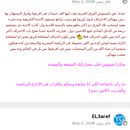
قام بنشر
May 4, 2008
عندك حق ياشيتوس الفرق العربية بقت ليها الف حساب فى افريقيا وفرق لايستهان بها
, بس بتهيالى الاحتراف لدول اوروبا هو سبب تراجع مستوى الاندية الافريقية ودة شىء
مفيد لمنتخب بلاد الفرق دى اكتر ماهو مفيد بالنسبة للاندية وان كانت الاندية دى بتستفيد
برضة من الدخل المادى لبيع اللاعبين دول , فياريت الاندية عندنا تفتح باب الاحتراف اكتر
من كدة بس يكون احتراف فعلا
مش يكون احتراف لمصلخة فريق معين او لمصلحة
اداراة معينة اوغير كدة من اللى بنشوفة فى الرياضة المصرية والنتيجة من كدة هيكون
منتخبنا ان شاء الله من اكبر المنتخبات مش فى افرقيقا بس بل فى العالم ودة مش
صعب بتهيالى
شكرا شيتوس على مشاركتك الممتعة والمفيدة
دة راى ياجماعة اللى انا شايفة وبحكم ماقرات فى الادارة الرياضية
والتدريب (كابتن ديدو )
EL3aref
قام بنشر
May 5, 2008