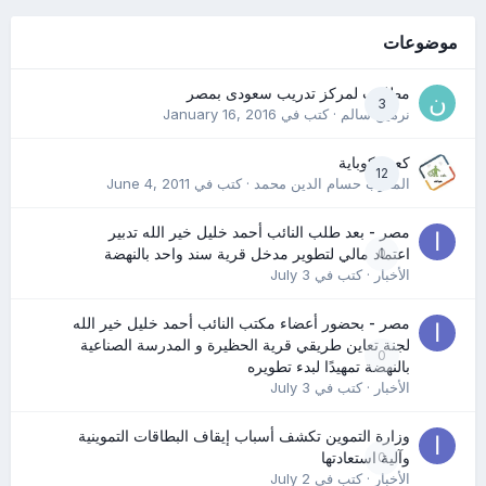
موضوعات
مطلوب لمركز تدريب سعودى بمصر
3
نرمين سالم
· كتب في
January 16, 2016
كعب كوباية
12
المدرب حسام الدين محمد
· كتب في
June 4, 2011
مصر - بعد طلب النائب أحمد خليل خير الله تدبير
0
اعتماد مالي لتطوير مدخل قرية سند واحد بالنهضة
الأخبار
· كتب في
July 3
مصر - بحضور أعضاء مكتب النائب أحمد خليل خير الله
لجنة تعاين طريقي قرية الحظيرة و المدرسة الصناعية
0
بالنهضة تمهيدًا لبدء تطويره
الأخبار
· كتب في
July 3
وزارة التموين تكشف أسباب إيقاف البطاقات التموينية
0
وآلية استعادتها
الأخبار
· كتب في
July 2