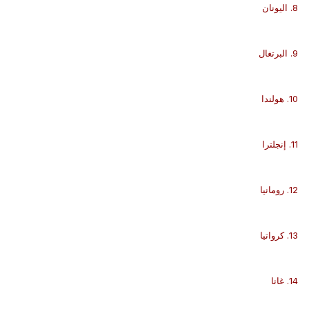
8. اليونان
9. البرتغال
10. هولندا
11. إنجلترا
12. رومانيا
13. كرواتيا
14. غانا