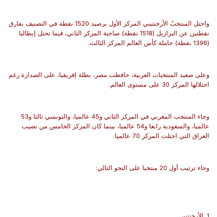
واحتل المنتخبُ الأرجنتيني المركز الأول برصيد 1520 نقطة في التصنيف بفارق
نقطتين عن البرازيل (1518 نقطة) صاحبة المركز الثاني، فيما تحتل إيطاليا
(1396 نقطة) حاملة كأس العالم المركز الثالث.
وعلى صعيد المنتخبات العربية، حافظت مصر، بطلة إفريقيا، على الصدارة رغم
احتلالها المركز 30 على مستوى العالم.
وجاء المنتخب المغربي في المركز الثاني و45 عالميا، والتونسي ثالثا و53
عالميا، والسعودية رابعا و54 عالميا، بينما كان المركز الخامس من نصيب
العراق التي احتلت المركز 70 عالميا.
وجاء ترتيب أول 20 منتخبا على النحو التالي:
1. الأرجنتين