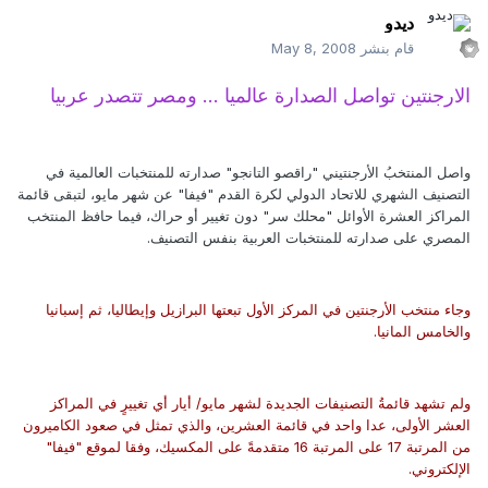
ديدو
قام بنشر
May 8, 2008
الارجنتين تواصل الصدارة عالميا ... ومصر تتصدر عربيا
واصل المنتخبُ الأرجنتيني "راقصو التانجو" صدارته للمنتخبات العالمية في
التصنيف الشهري للاتحاد الدولي لكرة القدم "فيفا" عن شهر مايو، لتبقى قائمة
المراكز العشرة الأوائل "محلك سر" دون تغيير أو حراك، فيما حافظ المنتخب
المصري على صدارته للمنتخبات العربية بنفس التصنيف.
وجاء منتخب الأرجنتين في المركز الأول تبعتها البرازيل وإيطاليا، ثم إسبانيا
والخامس المانيا.
ولم تشهد قائمةُ التصنيفات الجديدة لشهر مايو/ أيار أي تغييرٍ في المراكز
العشر الأولى، عدا واحد في قائمة العشرين، والذي تمثل في صعود الكاميرون
من المرتبة 17 على المرتبة 16 متقدمةً على المكسيك، وفقا لموقع "فيفا"
الإلكتروني.