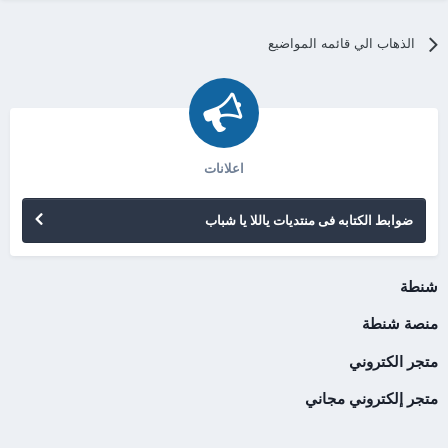
الذهاب الي قائمه المواضيع
اعلانات
ضوابط الكتابه فى منتديات ياللا يا شباب
شنطة
منصة شنطة
متجر الكتروني
متجر إلكتروني مجاني