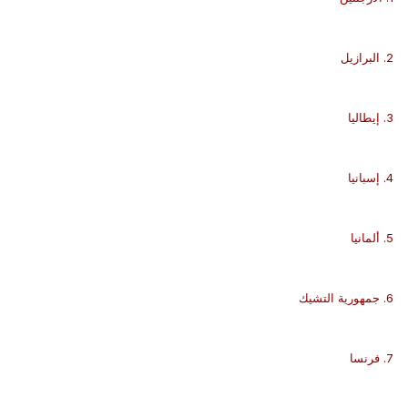
2. البرازيل
3. إيطاليا
4. إسبانيا
5. ألمانيا
6. جمهورية التشيك
7. فرنسا