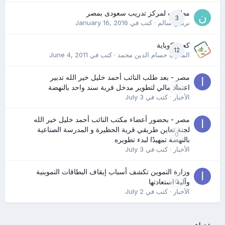
مطلوب لمركز تدريب سعودى بمصر
3
نرمين سالم
· كتب في
January 16, 2016
كعب كوباية
12
المدرب حسام الدين محمد
· كتب في
June 4, 2011
مصر - بعد طلب النائب أحمد خليل خير الله تدبير
0
اعتماد مالي لتطوير مدخل قرية سند واحد بالنهضة
الأخبار
· كتب في
July 3
مصر - بحضور أعضاء مكتب النائب أحمد خليل خير الله
لجنة تعاين طريقي قرية الحظيرة و المدرسة الصناعية
0
بالنهضة تمهيدًا لبدء تطويره
الأخبار
· كتب في
July 3
وزارة التموين تكشف أسباب إيقاف البطاقات التموينية
0
وآلية استعادتها
الأخبار
· كتب في
July 2