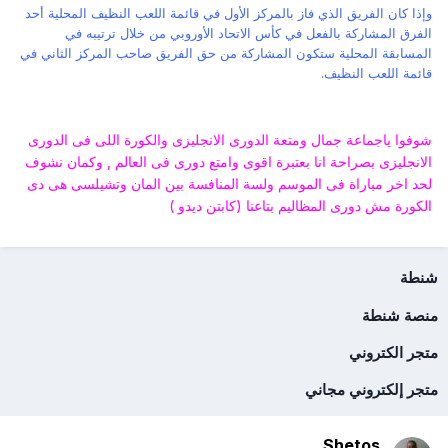
وإذا كان الفريق الذي فاز بالمركز الأول في قائمة اللعب النظيف المحلية أحد
الفرق المشاركة بالفعل في كأس الاتحاد الأوروبي من خلال ترتيبه في
المسابقة المحلية ستكون المشاركة من حق الفريق صاحب المركز الثاني في
قائمة اللعب النظيف.
شوفوا ياجماعة جمال ومتعة الدورى الانجليزى والكورة اللى فى الدورى
الانجليزى بصراحة انا بعتبرة اقوى وامتع دورى فى العالم , وكمان نشوف
لحد اخر مباراة فى الموسم ولسة المنافسة بين المان وتشيلسى هى دى
الكورة مش دورى المظاليم بتاعنا (كابتن ديدو )
شنطة
منصة شنطة
متجر الكتروني
متجر إلكتروني مجاني
Shetos