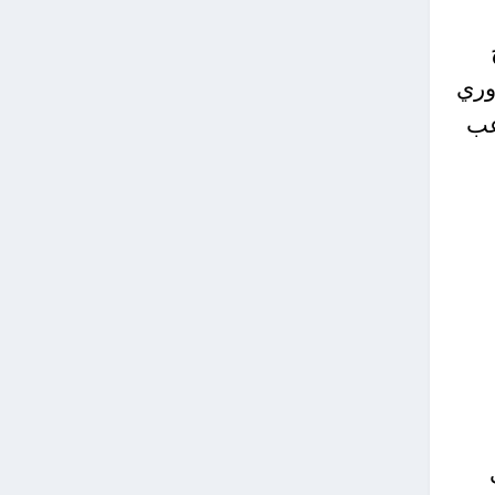
وري
عب
على