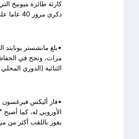
كارثة طائرة ميونيخ الت
ذكرى مرور 40 عاما على اللقب الأول الأوروبي.
•بلغ مانشستر يونايتد ال
الثنائية (الدوري المحلي
•فاز أليكس فيرغسون بدو
يفوز باللقب أكثر من مر