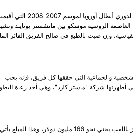
أسفرت المباراة النهائية لدوري أبطال أوروبا لموسم 2007-2008 الت
العاصمة الروسية موسكو بين مانشستر يونايتد وتش
لقياسية، وإن صبت بالطبع في صالح الفريق الفائز الم
الشخصية والجماعية التي حققها كل فريق، فإنه يجب
تي أظهرتها شركة "ماستر كارد"، وهي أحد رعاة البطو
وتقول الدراسة إن الفائز باللقب يجني نحو 166 مليون دولار، وهذا المبل