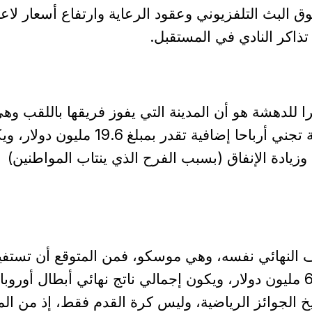
ق البث التلفزيوني وعقود الرعاية وارتفاع أسعار لاع
 تذاكر النادي في المستقبل.
ا للدهشة هو أن المدينة التي يفوز فريقها باللقب وه
مانشستر في هذه الحالة تجني أرباحا إضافية تقدر بمبلغ 19.6 مليو
يادة الإنفاق (بسبب الفرح الذي ينتاب المواطنين)
ف النهائي نفسه، وهي موسكو، فمن المتوقع أن تستفي
بدفعة اقتصادية بقيمة 69 مليون دولار، ويكون إجمالي ناتج نهائي أبطال أورو
تاريخ الجوائز الرياضية، وليس كرة القدم فقط، إذ من الم