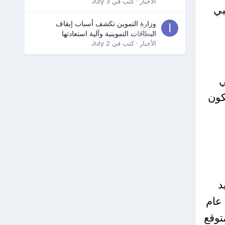
الأخبار
· كتب في
July 3
بي
وزارة التموين تكشف أسباب إيقاف
0
البطاقات التموينية وآلية استعادتها
الأخبار
· كتب في
July 2
ي
ن دولار، ويكون
د
با عام
توقع