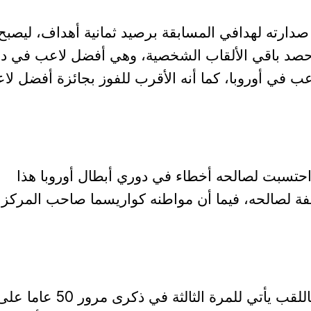
دارته لهدافي المسابقة برصيد ثمانية أهداف، ليصبح
ن حصد باقي الألقاب الشخصية، وهي أفضل لاعب في د
عب في أوروبا، كما أنه الأقرب للفوز بجائزة أفضل لا
احتسبت لصالحه أخطاء في دوري أبطال أوروبا هذا
 برصيد 45 مخالفة لصالحه، فيما أن مواطنه كواريسما صاحب المركز
•فوز مانشستر يونايتد باللقب يأتي للمرة الثالثة في ذكرى مرور 50 عاما 