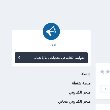
اعلانات
ضوابط الكتابه فى منتديات ياللا يا شباب
شنطة
منصة شنطة
0
متجر الكتروني
متجر إلكتروني مجاني