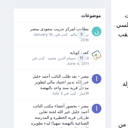
ي أقيمت
موضوعات
يلسي
مطلوب لمركز تدريب سعودى بمصر
لقب
3
نرمين سالم
· كتب في
January 16,
2016
كعب كوباية
12
المدرب حسام الدين محمد
· كتب في
June 4, 2011
مصر - بعد طلب النائب أحمد خليل
خير الله تدبير اعتماد مالي لتطوير
لة
0
مدخل قرية سند واحد بالنهضة
الأخبار
· كتب في
July 3
مصر - بحضور أعضاء مكتب النائب
أحمد خليل خير الله لجنة تعاين
0
طريقي قرية الحظيرة و المدرسة
غ يأتي من
الصناعية بالنهضة تمهيدًا لبدء تطويره