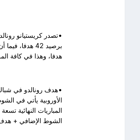
•تصدر كريستيانو رونالدو
هدفا، وهذا في كافة الم
•هدف رونالدو في شباك ت
الأوروبية يأتي في الشو
الشوط الإضافي + هدف ر