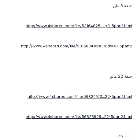
حلقة 8 مايو
http://www.4shared.com/file/53164825.....;/8-5part1.html
http://www.4shared.com/file/53168041/ba316df4/8-5part2
حلقة 22 مايو
http://www.4shared.com/file/56824163...22-5part1.html
http://www.4shared.com/file/56825628...22-5part2.html
حلقة 29 مايو