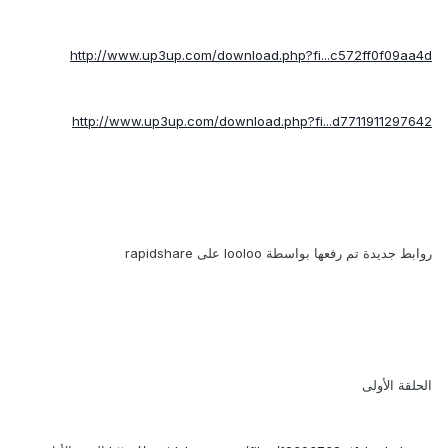
http://www.up3up.com/download.php?fi...c572ff0f09aa4d
http://www.up3up.com/download.php?fi...d7711911297642
روابط جديدة تم رفعها بواسطة looloo على rapidshare
الحلقة الأولى