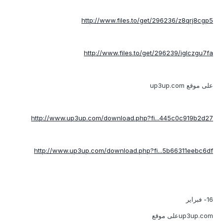
http://www.files.to/get/296236/z8qrj8cgp5
http://www.files.to/get/296239/iglczgu7fa
على موقع up3up.com
http://www.up3up.com/download.php?fi...445c0c919b2d27
http://www.up3up.com/download.php?fi...5b66311eebc6df
16- فبراير
up3up.comعلى موقع