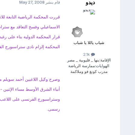
ديدو
قام بنشر
May 27, 2008
قررت المحكمة الرياضية التابعة للا
الاسماعيلي وفسخ التعاقد مع ستراسبورج الفرنسى، مع
قرار المحكمة الدولية بناء على رغب
شباب ياللا يا شباب
المحكمة إلزام نادى ستراسبورج الفرنسى بإعادة مبلغ 500 
2.1k
الإقامة:
بنها _ قليوبية _ مصر
الهوايات:
ممارسة الرياضة
مدرب كونغ فو وملاكمة
وصرح وكيل اللاعبين أحمد سويلم مند
أنباء الشرق الأوسط مساء الإثنين -
وستراسبورج الفرنسى على اللاعب 
رسمى.