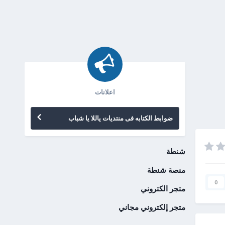
اعلانات
ضوابط الكتابه فى منتديات ياللا يا شباب
شنطة
منصة شنطة
0
متجر الكتروني
متجر إلكتروني مجاني