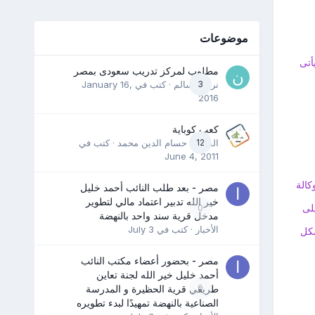
موضوعات
أتى
مطلوب لمركز تدريب سعودى بمصر
3
نرمين سالم
· كتب في
January 16,
2016
كعب كوباية
12
المدرب حسام الدين محمد
· كتب في
June 4, 2011
كالة
مصر - بعد طلب النائب أحمد خليل
خير الله تدبير اعتماد مالي لتطوير
لى
0
مدخل قرية سند واحد بالنهضة
الأخبار
· كتب في
July 3
شكل
مصر - بحضور أعضاء مكتب النائب
أحمد خليل خير الله لجنة تعاين
0
طريقي قرية الحظيرة و المدرسة
الصناعية بالنهضة تمهيدًا لبدء تطويره