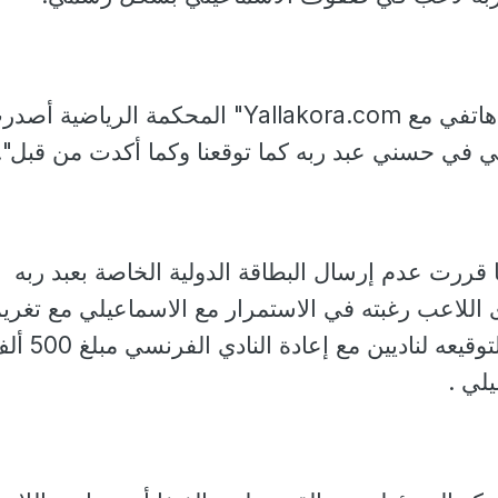
وقال سويلم في اتصال هاتفي مع Yallakora.com" المحكمة الرياضية أ
ي في حسني عبد ربه كما توقعنا وكما أكدت من قبل".
قررت عدم إرسال البطاقة الدولية الخاصة بعبد ربه
اللاعب رغبته في الاستمرار مع الاسماعيلي مع تغري
عبد ربه 450 ألف يورو لتوقيعه لناديين مع إعادة الناد
يلي .