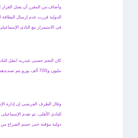
وأضاف:من المقرر أن يصل القرار إل
الدولية قررت عدم إرسال البطاقة ا
فى الاستمرار مع النادى الإسماعيلى
كان النجم حسنى عبدربه انتقل للن
مليون و700 ألف يورو يتم تسديدهم على أقساط.
وقال الطرف الفرنسى إن إدارة الإسم
للنادى الأهلى، ثم تقدم الإسماعيلى 
دولية مؤقتة حتى حسم الصراع من ق