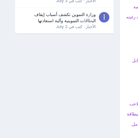
الأخبار
· كتب في
July 3
مة
وزارة التموين تكشف أسباب إيقاف
رغبته
0
البطاقات التموينية وآلية استعادتها
الأخبار
· كتب في
July 2
بل
لاعب
بطاقة
مل.