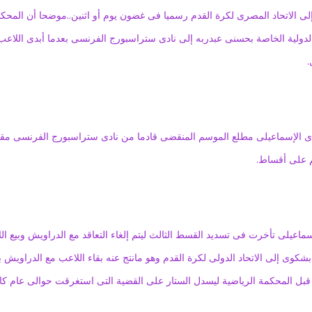
ى الاتحاد المصرى لكرة القدم رسميا فى غضون يوم أو اثنين..موضحا أن المحك
لدولية الخاصة بحسنى عبدربه إلى نادى ستراسبورج الفرنسى بعدما أبدى اللاعب 
.
ادى الإسماعيلى مطلع الموسم المنقضى قادما من نادى ستراسبورج الفرنسى مقا
اعيلى تأخرت فى تسديد القسط الثالث ليتم إلغاء التعاقد مع الدراويش وبيع ال
بشكوى إلى الاتحاد الدولى لكرة القدم وهو مانتج عنه بقاء اللاعب مع الدراويش ب
بل المحكمة الرياضية ليسدل الستار على القضية التى استغرقت حوالى عام كا