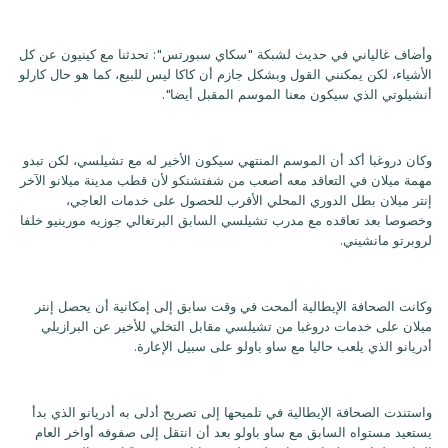
وأضاف غالياني في حديث لشبكة "سكاي سبورتس": تحدثنا مع كينيون عن كل
الأشياء، لكن يمكنني القول وبشكل جازم أن كاكا ليس للبيع، كما هو حال كارلو
أنشيلوتي الذي سيكون معنا الموسم المقبل أيضا".
وكان دروغبا أكد أن الموسم المنتهي سيكون الأخير له مع تشيلسي، لكن تبدو
مهمة ميلان في التعاقد معه أصعب من شفتشنكو لأن قطب مدينة ميلانو الآخر
إنتر ميلان بطل الدوري المحلي الأقرب للحصول على خدمات العاجي،
وخصوصا بعد تعاقده مع مدرب تشيلسي السابق البرتغالي جوزيه مورينيو خلفا
لروبرتو مانشيني.
وكانت الصحافة الإيطالية ألمحت في وقت سابق إلى إمكانية أن يحصل إنتر
ميلان على خدمات دروغبا من تشيلسي مقابل التخلي للأخير عن البرازيلي
أدريانو الذي يلعب حاليا مع ساو باولو على سبيل الإعارة.
واستندت الصحافة الإيطالية في تلميحها إلى تصريح أدلى به أدريانو الذي بدأ
يستعيد مستواه السابق مع ساو باولو بعد أن انتقل إلى صفوفه أواخر العام