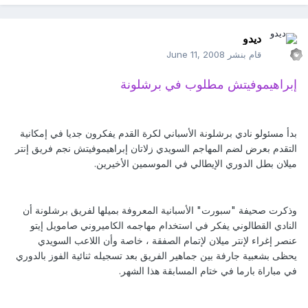
ديدو
قام بنشر
June 11, 2008
إبراهيموفيتش مطلوب في برشلونة
بدأ مسئولو نادي برشلونة الأسباني لكرة القدم يفكرون جديا في إمكانية
التقدم بعرض لضم المهاجم السويدي زلاتان إبراهيموفيتش نجم فريق إنتر
ميلان بطل الدوري الإيطالي في الموسمين الأخيرين.
وذكرت صحيفة "سبورت" الأسبانية المعروفة بميلها لفريق برشلونة أن
النادي القطالوني يفكر في استخدام مهاجمه الكاميروني صامويل إيتو
عنصر إغراء لإنتر ميلان لإتمام الصفقة ، خاصة وأن اللاعب السويدي
يحظى بشعبية جارفة بين جماهير الفريق بعد تسجيله ثنائية الفوز بالدوري
في مباراة بارما في ختام المسابقة هذا الشهر.