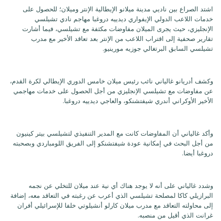
اشتد الصراع بين ناديي مدينة ميلانو الإيطالية الإنتر وميلان؛ للحصول على
خدمات اللاعب الدولي الإيفواري ديدييه دروغبا مهاجم نادي تشيلسي
الإنجليزي، حيث يجرى الميلان مفاوضات مكثفة مع تشيلسي، فيما أشارت
تقارير صحفية إلى اقتراب اللاعب من الإنتر بعد تعاقد الأخير مع مدرب
تشيلسي السابق البرتغالي جوزيه مورينيو.
وكشف أدريانو غالياني نائب رئيس ميلان خامس الدوري الإيطالي لكرة القدم،
عن مفاوضات مع تشيلسي الإنجليزي من أجل الحصول على خدمات مهاجمي
الأخير الأوكراني أندري شيفتشنكو، والعاجي ديدييه دروغبا.
وأكد غالياني أن المفاوضات كانت مع المدير التنفيذي لتشيلسي بيتر كينيون
من أجل البحث في إمكانية عودة شيفتشنكو إلى الفريق اللومباردي وبصحبته
دروغبا أيضا.
وشدد غالياني على أنه لا يوجد هناك أي نية عند ميلان للتخلي عن نجمه
البرازيلي كاكا لمصلحة تشيلسي الذي أعرب عن رغبته في التعاقد معه، إضافة
إلى محاولته التعاقد مع مدرب ميلان كارلو أنشيلوتي خلفا للإسرائيلي أفران
غرانت الذي أقيل من منصبه.