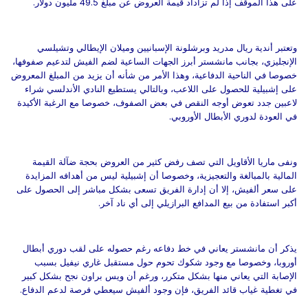
على هذا الموقف إذا لم تزاداد قيمة العروض عن مبلغ 49.5 مليون دولار.
وتعتبر أندية ريال مدريد وبرشلونة الإسبانيين وميلان الإيطالي وتشيلسي
الإنجليزي، بجانب مانشستر أبرز الجهات الساعية لضم الفيش لتدعيم صفوفها،
خصوصا في الناحية الدفاعية، وهذا الأمر من شأنه أن يزيد من المبلغ المعروض
على إشبيلية للحصول على اللاعب، وبالتالي يستطيع النادي الأندلسي شراء
لاعبين جدد تعوض أوجه النقص في بعض الصفوف، خصوصا مع الرغبة الأكيدة
في العودة لدوري الأبطال الأوروبي.
ونفى ماريا الأقاويل التي تصف رفض كثير من العروض بحجة ضآلة القيمة
المالية بالمبالغة والتعجيزية، وخصوصا أن إشبيلية ليس من أهدافه المزايدة
على سعر ألفيش، إلا أن إدارة الفريق تسعى بشكل مباشر إلى الحصول على
أكبر استفادة من بيع المدافع البرازيلي إلى أي ناد آخر.
يذكر أن مانشستر يعاني في خط دفاعه رغم حصوله على لقب دوري أبطال
أوروبا، وخصوصا مع وجود شكوك تحوم حول مستقبل غاري نيفيل بسبب
الإصابة التي يعاني منها بشكل متكرر، ورغم أن ويس براون نجح بشكل كبير
في تغطية غياب قائد الفريق، فإن وجود ألفيش سيعطي فرصة لدعم الدفاع.