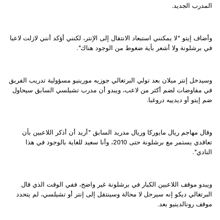
المدرب الجديد.
وأضاف إيتو "لا يمكنني استبعاد الانتقال إلى الإنتر، لكنني أؤكد أنني لازلت لاعبا
في برشلونة ولا أشعر بأية ضغوط من الوجود هناك".
وسيدخل إنتر ميلان بعد تولي البرتغالي جوزيه مورينيو مسؤولية تدريب الفريق
في مفاوضات لضم أكثر من لاعب، ويبدو أن مدرب تشيلسي السابق سيحاول
ضم إيتو أو ديدييه دروغبا.
وقال مهاجم ريال مايوركا وريال مدريد السابق "أريد أن أذكر اللاعبين بأن
تعاقدي يستمر مع برشلونة حتى 2010، وأنا سعيد للغاية بالوجود في هذا
النادي".
ويبدو موقف اللاعبين الكبار في برشلونة غير واضح، ففي الوقت الذي قال
البرتغالي ديكو إنه سيرحل لا محالة وسينتقل إلى إنتر أو تشيلسي، لم يتحدد
موقف رونالدينيو بعد.