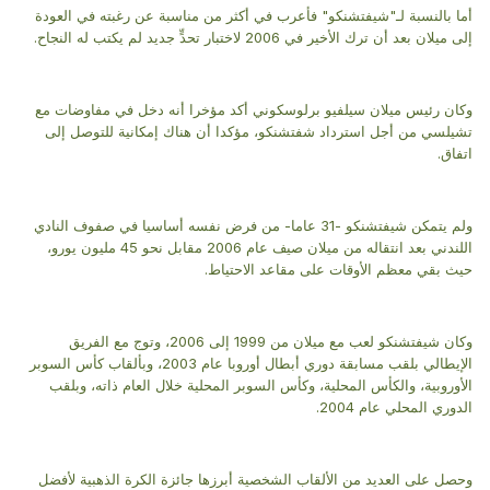
أما بالنسبة لـ"شيفتشنكو" فأعرب في أكثر من مناسبة عن رغبته في العودة
إلى ميلان بعد أن ترك الأخير في 2006 لاختبار تحدٍّ جديد لم يكتب له النجاح.
وكان رئيس ميلان سيلفيو برلوسكوني أكد مؤخرا أنه دخل في مفاوضات مع
تشيلسي من أجل استرداد شفتشنكو، مؤكدا أن هناك إمكانية للتوصل إلى
اتفاق.
ولم يتمكن شيفتشنكو -31 عاما- من فرض نفسه أساسيا في صفوف النادي
اللندني بعد انتقاله من ميلان صيف عام 2006 مقابل نحو 45 مليون يورو،
حيث بقي معظم الأوقات على مقاعد الاحتياط.
وكان شيفتشنكو لعب مع ميلان من 1999 إلى 2006، وتوج مع الفريق
الإيطالي بلقب مسابقة دوري أبطال أوروبا عام 2003، وبألقاب كأس السوبر
الأوروبية، والكأس المحلية، وكأس السوبر المحلية خلال العام ذاته، وبلقب
الدوري المحلي عام 2004.
وحصل على العديد من الألقاب الشخصية أبرزها جائزة الكرة الذهبية لأفضل