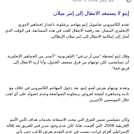
إيتو لا يستبعد الانتقال إلى إنتر ميلان
تقدم الكاميروني صامويل إيتو مهاجم برشلونة باعتذار لجماهير الدوري
الإنجليزي الممتاز، بعد رفضه الانتقال للعب في هذه المسابقة، في الوقت الذي
أشار إلى إمكانية الانتقال إلى إنتر ميلان الإيطالي.
وقال إيتو لمحطة "سي.آر.تي.في" التلفزيونية: "أتمنى من الجماهير الإنجليزية
أن تسامحني، لكن توتنهام من فرق منتصف الجدول، وأنا أريد الانتقال إلى
فريق قمة".
وتقدم توتنهام بعرض لضم إيتو، بعد دخول المهاجم الكاميروني في خلاف مع
ناديه وجماهيره كنتيجة لعروض برشلونة المتواضعة وعدم حصوله على أي لقب
خلال الموسمين الأخيرين.
وكان تشيلسي ضمن الفرق التي تبحث الاستعانة بخدمات هداف كأس الأمم
الإفريقية 2008، التي أقيمت بغانا، لكن عدم وجود مدير فني للفريق بعد إقالة
الإسرائيلي أفرام غرانت تسبب في عدم التقدم بعرض للاعب حتى يأتي