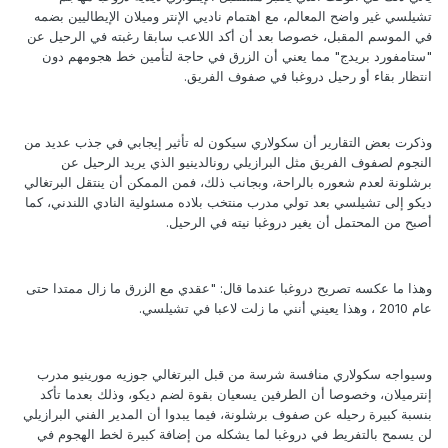
تشيلسي غير واضح المعالم، مع اهتمام ناديي الإنتر وميلان الإيطاليين بضمه
في الموسم المقبل، خصوصا بعد أن أكد اللاعب سابقا رغبته في الرحيل عن
"ستامفورد بريدج" مما يعني أن الزرق في حاجة لتأمين خط هجومهم دون
انتظار بقاء أو رحيل دروغبا في صفوف الفريق.
وذكرت بعض التقارير أن سكولاري سيكون له تأثير إيجابي في جذب عديد من
النجوم لصفوف الفريق مثل البرازيلي رونالدينيو الذي يريد الرحيل عن
برشلونة لعدم شعوره بالراحة، وبجانب ذلك، فمن الممكن أن ينتقل البرتغالي
ديكو إلى تشيلسي بعد تولي مدرب منتخب بلاده مسئولية النادي اللندني، كما
أصبح من المحتمل أن يغير دروغبا نيته في الرحيل.
وهذا ما عكسه تصريح دروغبا عندما قال: "عقدي مع الزرق ما زال ممتدا حتى
عام 2010 ، وهذا يعيني أنني ما زلت لاعبا في تشيلسي.
وسيواجه سكولاري منافسة شرسة من قبل البرتغالي جوزيه مورينيو مدرب
إنترميلان، وخصوصا أن الطرفين يسعيان بقوة لضم ديكو، وذلك بعدما تأكد
بنسبة كبيرة رحيله عن صفوف برشلونة، فيما يبدوا أن المدير الفني البرازيلي
لن يسمح بالتفريط في دروغبا لما يشكله من إضافة كبيرة لخط الهجوم في