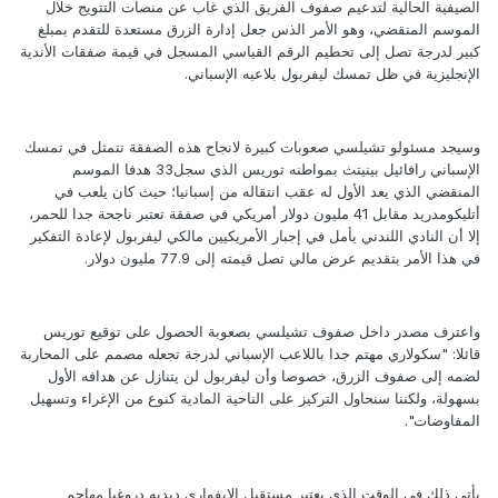
الصيفية الحالية لتدعيم صفوف الفريق الذي غاب عن منصات التتويج خلال
الموسم المنقضي، وهو الأمر الذس جعل إدارة الزرق مستعدة للتقدم بمبلغ
كبير لدرجة تصل إلى تحطيم الرقم القياسي المسجل في قيمة صفقات الأندية
الإنجليزية في ظل تمسك ليفربول بلاعبه الإسباني.
وسيجد مسئولو تشيلسي صعوبات كبيرة لانجاح هذه الصفقة تتمثل في تمسك
الإسباني رافائيل بينيتث بمواطنه توريس الذي سجل33 هدفا الموسم
المنقضي الذي يعد الأول له عقب انتقاله من إسبانيا؛ حيث كان يلعب في
أتليكومدريد مقابل 41 مليون دولار أمريكي في صفقة تعتبر ناجحة جدا للحمر،
إلا أن النادي اللندني يأمل في إجبار الأمريكيين مالكي ليفربول لإعادة التفكير
في هذا الأمر بتقديم عرض مالي تصل قيمته إلى 77.9 مليون دولار.
واعترف مصدر داخل صفوف تشيلسي بصعوبة الحصول على توقيع توريس
قائلا: "سكولاري مهتم جدا باللاعب الإسباني لدرجة تجعله مصمم على المحاربة
لضمه إلى صفوف الزرق، خصوصا وأن ليفربول لن يتنازل عن هدافه الأول
بسهولة، ولكننا سنحاول التركيز على الناحية المادية كنوع من الإغراء وتسهيل
المفاوضات".
يأتي ذلك في الوقت الذي يعتبر مستقبل الإيفواري ديديه دروغبا مهاجم