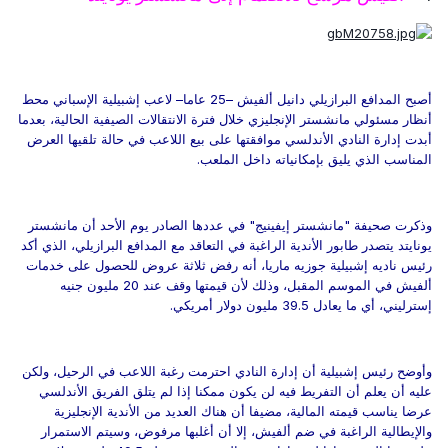
أصبح المدافع البرازيلي دانيل ألفيش –25 عاما– لاعب إشبيلية الإسباني محط
أنظار مسئولي مانشستر الإنجليزي خلال فترة الانتقالات الصيفية الحالية، بعدما
أبدت إدارة النادي الأندلسي موافقتها على بيع اللاعب في حالة تلقيها العرض
المناسب الذي يليق بإمكانياته داخل الملعب.
وذكرت صحيفة "مانشستر إيفينيج" في عددها الصادر يوم الأحد أن مانشستر
يونايتد يتصدر طابور الأندية الراغبة في التعاقد مع المدافع البرازيلي، الذي أكد
رئيس ناديه إشبيلية جوزيه ماريا، أنه رفض ثلاثة عروض للحصول على خدمات
ألفيش في الموسم المقبل، وذلك لأن قيمتها وقف عند 20 مليون جنيه
إسترليني، أي ما يعادل 39.5 مليون دولار أمريكي.
وأوضح رئيس إشبيلية أن إدارة النادي احترمت رغبة اللاعب في الرحيل، ولكن
عليه أن يعلم أن التفريط فيه لن يكون ممكنا إذا لم يتلق الفريق الأندلسي
عرضا يناسب قيمته المالية، مضيفا أن هناك العديد من الأندية الإنجليزية
والإيطالية الراغبة في ضم ألفيش، إلا أن أغلبها مرفوض، وسيتم الاستمرار