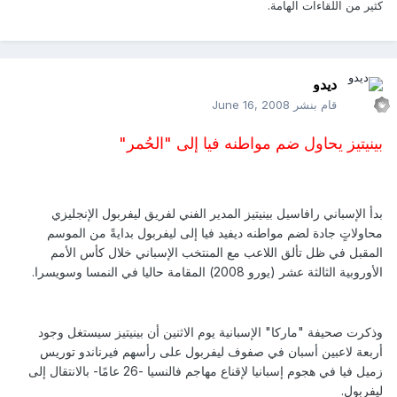
كثير من اللقاءات الهامة.
ديدو
قام بنشر
June 16, 2008
بينيتيز يحاول ضم مواطنه فيا إلى "الحُمر"
بدأ الإسباني رافاسيل بينيتيز المدير الفني لفريق ليفربول الإنجليزي
محاولاتٍ جادة لضم مواطنه ديفيد فيا إلى ليفربول بدايةً من الموسم
المقبل في ظل تألق اللاعب مع المنتخب الإسباني خلال كأس الأمم
الأوروبية الثالثة عشر (يورو 2008) المقامة حاليا في النمسا وسويسرا.
وذكرت صحيفة "ماركا" الإسبانية يوم الاثنين أن بينيتيز سيستغل وجود
أربعة لاعبين أسبان في صفوف ليفربول على رأسهم فيرناندو توريس
زميل فيا في هجوم إسبانيا لإقناع مهاجم فالنسيا -26 عامًا- بالانتقال إلى
ليفربول.