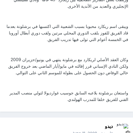
الإنجليزي والعديد من الأندية الأخرى.
ويبقى اسم ريكارد محبوبا بسبب الشعبية التي اكتسبها في برشلونة بعدما
قاد الفريق للفوز بلقب الدوري المحلي مرتين ولقب دوري أبطال أوروبا
في الخمسة أعوام التي تولى فيها تدريب الفريق.
وكان العقد الأصلي لريكارد مع برشلونة ينتهي في يونيو/حزيران 2009
ولكن النادي الإسباني قرر إقالته في مايو/أيار الماضي بعد خروج الفريق
خالي الوفاض دون الحصول على بطولة للموسم الثاني على التوالي.
واستعان برشلونة بلاعبه السابق جوسيب غوارديولا لتولي منصب المدير
الفني للفريق خلفا للمدرب الهولندي.
ديدو
قام بنشر
June 11, 2008