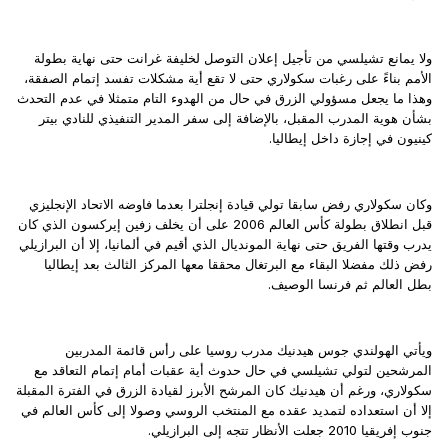
ولا يمانع تشيلسي من تأجيل إعلان التوصل لخليفة غرانت حتى نهاية بطولة
الأمم بناءً على رغبات سكولاري حتى لا تقع أية مشكلات تفسد إتمام الصفقة،
وهذا ما يجعل مسؤولي الزرق في حال من الهدوء التام متمثلا في عدم التحدث
بشأن هوية المدرب المقبل، بالإضافة إلى سفر المدير التنفيذي للنادي بيتر
كينيون في إجازة داخل إيطاليا.
وكان سكولاري رفض سابقا تولي قيادة إنجلترا بعدما فاوضه الاتحاد الإنجليزي
قبل انطلاق بطولة كأس العالم 2006 على أن يخلف زفين إيركسون الذي كان
يدرب وقتها الفريق حتى نهاية المونديال الذي أقيم في ألمانيا، إلا أن البرازيلي
رفض ذلك مفضلا البقاء مع البرتغال محققا معها المركز الثالث بعد إيطاليا
بطل العالم ثم فرنسا الوصيف.
ويأتي الهولندي جوس هيدنيك مدرب روسيا على رأس قائمة المدربين
المرشحين لتولي تشيلسي في حال حدوث أية عقبات أمام إتمام التعاقد مع
سكولاري، ورغم أن هيدنيك كان المرشح الأبرز لقيادة الزرق في الفترة المقبلة
إلا أن استعداده لتمديد عقده مع المنتخب الروسي وصولا إلى كأس العالم في
جنوب إفريقيا 2010 جعلت الأنظار تتجه إلى البرازيلي.