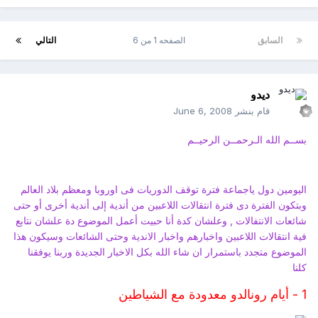
السابق
الصفحه 1 من 6
التالي
ديدو
قام بنشر
June 6, 2008
بســم الله الـرحمــن الرحيــم
اليومين دول ياجماعة فترة توقف الدوريات فى اوروبا ومعظم بلاد العالم
وبتكون الفترة دى فترة انتقالات اللاعبين من أندية إلى أندية أخرى أو حتى
شائعات الانتفالات , وعلشان كدة أنا حبيت أعمل الموضوع دة علشان نتابع
فية انتقالات اللاعبين واخبارهم واخبار الاندية وحتى الشائعات وسيكون هذا
الموضوع متجدد باستمرار ان شاء الله بكل الاخبار الجديدة وربنا يوفقنا
كلنا
1 -
أيام رونالدو معدودة مع الشياطين