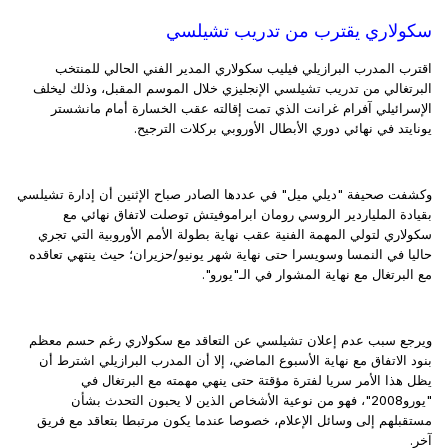
سكولاري يقترب من تدريب تشيلسي
اقترب المدرب البرازيلي فيليب سكولاري المدير الفني الحالي للمنتخب
البرتغالي من تدريب تشيلسي الإنجليزي خلال الموسم المقبل، وذلك ليخلف
الإسرائيلي آفرام غرانت الذي تمت إقالته عقب الخسارة أمام مانشستر
يونايتد في نهائي دوري الأبطال الأوروبي بركلات الترجيح.
وكشفت صحيفة "ديلي ميل" في عددها الصادر صباح الإثنين أن إدارة تشيلسي
بقيادة الملياردير الروسي رومان ابراموفيتش توصلت لاتفاق نهائي مع
سكولاري لتولي المهمة الفنية عقب نهاية بطولة الأمم الأوروبية التي تجري
حاليا في النمسا وسويسرا حتى نهاية شهر يونيو/حزيران؛ حيث ينتهي تعاقده
مع البرتغال مع نهاية المشوار في الـ"يورو".
ويرجع سبب عدم إعلان تشيلسي عن التعاقد مع سكولاري رغم حسم معظم
بنود الاتفاق مع نهاية الأسبوع الماضي، إلا أن المدرب البرازيلي اشترط أن
يظل هذا الأمر سريا لفترة مؤقتة حتى ينهي مهمته مع البرتغال في
"يورو2008"، فهو من نوعية الأشخاص الذين لا يحبون التحدث بشأن
مستقبلهم إلى وسائل الإعلام، خصوصا عندما يكون مرتبطا بتعاقد مع فريق
آخر.