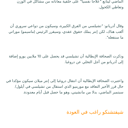
الماضي ليتابع "علاجا نفسيا" على خلفية معاناته من مشاكل في الوزن
وتعاطي الكحول.
وقال أدريانو: "تشيلسي من الفرق الكبيرة، وسيكون من دواعي سروري أن
ألعب هناك، لكن إنتر يملك حقوق عقدي، وسيقرر الرئيس (ماسيمو) موراتي
ما سنفعله".
وذكرت الصحافة الإيطالية أن تشيلسي قد يحصل على 10 ملايين يورو إضافة
إلى أدريانو من أجل التخلي عن دروغبا.
واعتبرت الصحافة الإيطالية أن انتقال دروغبا إلى إنتر ميلان سيكون مؤكدا في
حال قرر الأخير التعاقد مع مورينيو الذي استقال من تشيلسي في أيلول/
سبتمبر الماضي، بدلا من مانشيني، وهو ما حصل قبل أيام معدودة.
شيفتشنكو راغب في العودة