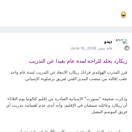
ديدو
قام بنشر
June 10, 2008
ريكارد يخلد للراحة لمدة عام بعيدا عن التدريب
قرر المدرب الهولندي فرانك ريكارد الابتعاد عن التدريب لمدة عام واحد
عقب إقالته من منصب المدير الفني لفريق برشلونة الإسباني.
وذكرت صحيفة "سبورت" الإسبانية الصادرة من إقليم كتالونيا يوم الثلاثاء
أن ريكارد وعائلته سيبقيان في الإقليم، وأنه أبدى عدم اهتمامه بتدريب أي
فريق الموسم المقبل.
وربطت بعض التقارير الصحفية بين ريكارد -45 عاما- ونادي تشيلسي