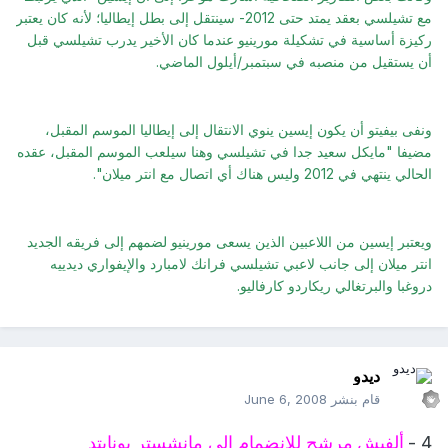
مع تشيلسي بعقد يمتد حتى 2012- سينتقل إلى بطل إيطاليا؛ لأنه كان يعتبر
ركيزة أساسية في تشكيلة مورينيو عندما كان الأخير يدرب تشيلسي قبل
أن يستقيل من منصبه في سبتمبر/أيلول الماضي.
ونفى بيفيتو أن يكون إيسين ينوي الانتقال إلى إيطاليا الموسم المقبل،
مضيفا "مايكل سعيد جدا في تشيلسي وهنا سيلعب الموسم المقبل، عقده
الحالي ينتهي في 2012 وليس هناك أي اتصال مع انتر ميلان".
ويعتبر إيسين من اللاعبين الذين يسعى مورينيو لضمهم إلى فريقه الجديد
انتر ميلان إلى جانب لاعبي تشيلسي فرانك لامبارد والإيفواري ديدييه
دروغبا والبرتغالي ريكاردو كارفاليو.
ديدو
قام بنشر
June 6, 2008
4 -
ألفيش
مرشح للانضمام إلى مانشستر يونايتد