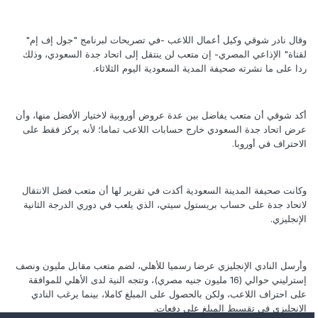
وقال نادر شوقي وكيل أعمال اللاعب -في تصريحات لبرنامج "جول إف إم"
لقناة" الإذاعي المصري- إن متعب لن ينتقل إلى اتحاد جدة السعودي، وذلك
ردا على ما نشرته صحيفة المدية السعودية اليوم الثلاثاء.
أكد شوقي أن متعب يفاضل بين عدة عروض أوروبية لاختيار الأفضل منها، وأن
عرض اتحاد جدة السعودي خارج حسابات اللاعب تماما؛ لأنه يركز فقط على
الاحتراف في أوروبا.
وكانت صحيفة المدينة السعودية أكدت في تقرير لها أن متعب فضل الانتقال
لاتحاد جدة على حساب بريستول سيتي، الذي يلعب في دوري الدرجة الثانية
الإنجليزي.
وأرسل النادي الإنجليزي عرضا رسميا للأهلي، لضم متعب مقابل مليون ونصف
إسترليني حوالي (16 مليون جنيه مصري)، وتتجه النية لدى الأهلي للموافقة
على احتراف اللاعب، ولكن بالحصول على المبلغ كاملا، بينما يرغب النادي
الإنجليزي في تقسيط المبلغ على دفعات.