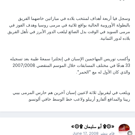
وسجل فيا أربعة أهداف لمنتخب بلاده في مباراتين خاضهما الفريق
بالبطولة الأوروبية الحالية بواقع ثلاثية في مرمى روسيا وهدف الفوز في
مرمى السويد في الوقت بدل الضائع ليلعب الدور الأبرز في تأهل الفريق
بلاده لدور الثمانية.
وأكسب توريس المهاجمين الإسبان في إنجلترا سمعةً طيبة بعد تسجيله
33 هدفًا في مختلف المسابقات خلال الموسم المنقضي 2007/2008
والذي كان الأول له مع "الحمر".
ويلعب في ليفربول ثلاثة لاعبين إسبان آخرين هم حارس المرمى بيبي
ريينا والمدافع ألفارو أربيلو ولاعب خط الوسط خافي ألونسو.
«۞۩ أبو سليمان ۩۞»
قام بنشر
June 17, 2008