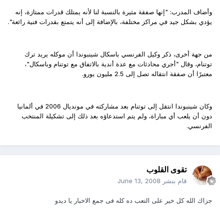
وأضاف المدرب: "إنها صفقة مثيرة بالنسبة لنا لأنه يمتلك قدرات ممتازة، إنه
يؤدي بشكل جيد في مراكز مختلفة، بالإضافة إلى أنه يتمتع بقدرات فنية رائعة".
من جهة أخرى، ذكر وكيل الفرنسي باسكال شينبوندا أن موكله يريد ترك
توتنام، وقال "أجري محادثات مع عدة أندية بالاتفاق مع توتنام وباسكال"،
معتبرًا أن صفقة انتقاله تصل إلى 2.5 مليون يورو.
وكان شينبوندا انتقل إلى توتنام بعد مشاركته في مونديال 2006 في ألمانيا
دون أن يلعب أي مباراة، ولم يتم استدعاؤه بعد ذلك إلى تشكيلة المنتخب
الفرنسي.
تقوى القلوب
قام بنشر
June 13, 2008
جزاك الله كل خير على التعب ده كله فى جمع الاخبار يا ديدو