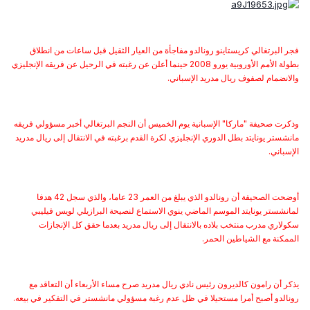
فجر البرتغالي كريستاينو رونالدو مفاجأة من العيار الثقيل قبل ساعات من انطلاق
بطولة الأمم الأوروبية يورو 2008 حينما أعلن عن رغبته في الرحيل عن فريقه الإنجليزي
والانضمام لصفوف ريال مدريد الإسباني.
وذكرت صحيفة "ماركا" الإسبانية يوم الخميس أن النجم البرتغالي أخبر مسؤولي فريقه
مانشستر يونايتد بطل الدوري الإنجليزي لكرة القدم برغبته في الانتقال إلى ريال مدريد
الإسباني.
أوضحت الصحيفة أن رونالدو الذي يبلغ من العمر 23 عاما، والذي سجل 42 هدفا
لمانشستر يونايتد الموسم الماضي ينوي الاستماع لنصيحة البرازيلي لويس فيليبي
سكولاري مدرب منتخب بلاده بالانتقال إلى ريال مدريد بعدما حقق كل الإنجازات
الممكنة مع الشياطين الحمر.
يذكر أن رامون كالديرون رئيس نادي ريال مدريد صرح مساء الأربعاء أن التعاقد مع
رونالدو أصبح أمرا مستحيلا في ظل عدم رغبة مسؤولي مانشستر في التفكير في بيعه.