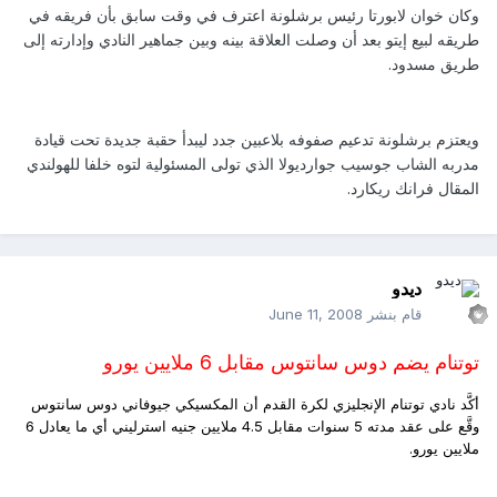
وكان خوان لابورتا رئيس برشلونة اعترف في وقت سابق بأن فريقه في
طريقه لبيع إيتو بعد أن وصلت العلاقة بينه وبين جماهير النادي وإدارته إلى
طريق مسدود.
ويعتزم برشلونة تدعيم صفوفه بلاعبين جدد ليبدأ حقبة جديدة تحت قيادة
مدربه الشاب جوسيب جوارديولا الذي تولى المسئولية لتوه خلفا للهولندي
المقال فرانك ريكارد.
ديدو
قام بنشر
June 11, 2008
توتنام يضم دوس سانتوس مقابل 6 ملايين يورو
أكَّد نادي توتنام الإنجليزي لكرة القدم أن المكسيكي جيوفاني دوس سانتوس
وقَّع على عقد مدته 5 سنوات مقابل 4.5 ملايين جنيه استرليني أي ما يعادل 6
ملايين يورو.