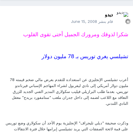
ديدو
قام بنشر
June 15, 2008
شكرا لذوقك ومرورك الجميل أختى تقوى القلوب
تشيلسي يغري توريس بـ 78 مليون دولار
أعرب تشيلسي الإنجليزي عن استعداده للتقدم بعرض مالي ضخم قيمته 78
مليون دولار أمريكي إلى نادي ليفربول لشراء المهاجم الإسباني فيرناندو
توريس، بعدما طلب البرازيلي فيليب سكولاري المدير الفني الجديد للزرق
التعاقد مع اللاعب لضمه إلى داخل جدران ملعب "ستامفورد بريدج" معقل
النادي اللندني.
وذكرت صحيفة "ديلي تليجراف" الإنجليزية يوم الأحد أن سكولاري وضع توريس
على قمة لائحة الصفقات التي يريد تشيلسي إبرامها خلال فترة الانتقالات