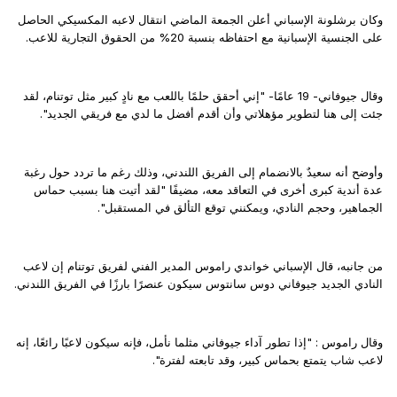
وكان برشلونة الإسباني أعلن الجمعة الماضي انتقال لاعبه المكسيكي الحاصل
على الجنسية الإسبانية مع احتفاظه بنسبة 20% من الحقوق التجارية للاعب.
وقال جيوفاني- 19 عامًا- "إني أحقق حلمًا باللعب مع نادٍ كبير مثل توتنام، لقد
جئت إلى هنا لتطوير مؤهلاتي وأن أقدم أفضل ما لدي مع فريقي الجديد".
وأوضح أنه سعيدٌ بالانضمام إلى الفريق اللندني، وذلك رغم ما تردد حول رغبة
عدة أندية كبرى أخرى في التعاقد معه، مضيفًا "لقد أتيت هنا بسبب حماس
الجماهير، وحجم النادي، ويمكنني توقع التألق في المستقبل".
من جانبه، قال الإسباني خواندي راموس المدير الفني لفريق توتنام إن لاعب
النادي الجديد جيوفاني دوس سانتوس سيكون عنصرًا بارزًا في الفريق اللندني.
وقال راموس : "إذا تطور آداء جيوفاني مثلما نأمل، فإنه سيكون لاعبًا رائعًا، إنه
لاعب شاب يتمتع بحماس كبير، وقد تابعته لفترة".