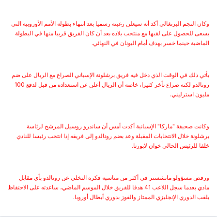
وكان النجم البرتغالي أكد أنه سيعلن رغبته رسميا بعد انتهاء بطولة الأمم الأوروبية التي
يسعى للحصول على لقبها مع منتخب بلاده بعد أن كان الفريق قريبا منها في البطولة
الماضية حينما خسر بهدف أمام اليونان في النهائي.
يأتي ذلك في الوقت الذي دخل فيه فريق برشلونة الإسباني الصراع مع الريال على ضم
رونالدو لكنه صراع تأخر كثيرا، خاصة أن الريال أعلن عن استعداده من قبل لدفع 100
مليون استرليني.
وكانت صحيفة "ماركا" الإسبانية أكدت أمس أن ساندرو روسيل المرشح لرئاسة
برشلونة خلال الانتخابات المقبلة وعد بضم رونالدو إلى فريقه إذا انتخب رئيسا للنادي
خلفا للرئيس الحالي خوان لابورتا.
ورفض مسؤولو مانشستر في أكثر من مناسبة فكرة التخلي عن رونالدو بأي مقابل
مادي بعدما سجل اللاعب 41 هدفا للفريق خلال الموسم الماضي، ساعدته على الاحتفاظ
بلقب الدوري الإنجليزي الممتاز والفوز بدوري أبطال أوروبا.