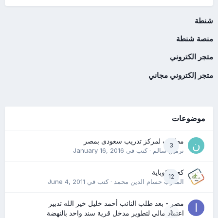
شنطة
منصة شنطة
متجر الكتروني
متجر إلكتروني مجاني
موضوعات
مطلوب لمركز تدريب سعودى بمصر
3
نرمين سالم
· كتب في
January 16, 2016
كعب كوباية
12
المدرب حسام الدين محمد
· كتب في
June 4, 2011
مصر - بعد طلب النائب أحمد خليل خير الله تدبير
0
اعتماد مالي لتطوير مدخل قرية سند واحد بالنهضة