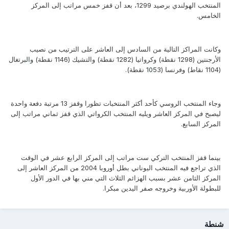
المنتخب الهولندي برصيد 1299، بعد أن قفز خمس مراتب إلى المركز
الخامس.
وكانت المراكز التالية من السادس إلى العاشر على الترتيب من نصيب
الأرجنتين (1298 نقطة) وكرواتيا (1282 نقطة) والتشيك (1146 نقطة) والبرتغال
(1104 نقاط) وفرنسا (1053 نقطة).
وجاء المنتخب الروسي كأحد أكثر المنتخبات تظورا وقفز 13 مرتبة دفعة واحدة
ليصبح في المركز العاشر ويليه المنتخب الكرواتي الذي قفز ثماني مراتب إلى
المركز السابع.
بينما قفز المنتخب التركي ست مراتب إلى المركز الرابع عشر في الوقت
الذي تراجع فيه المنتخب اليوناني بطل أوروبا 2004 من المركز العاشر إلى
المركز الثامن عشر بسبب الهزائم الثلاث التي مني بها في الدور الأول
للبطولة الأوربية وخروجه صفر اليدين مبكرا.
شنطة