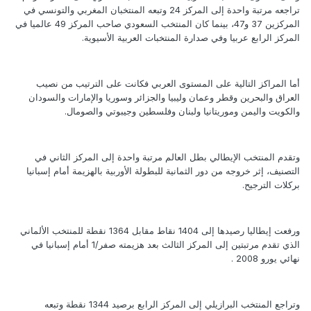
تراجعه مرتبة واحدة إلى المركز 24 وتبعه المنتخبان المغربي والتونسي في
المركزين 37 و47، بينما كان المنتخب السعودي صاحب المركز 49 عالميا في
المركز الرابع عربيا وفي صدارة المنتخبات العربية الأسيوية.
أما المراكز التالية على المستوى العربي فكانت على الترتيب من نصيب
العراق والبحرين وقطر وعمان وليبيا والجزائر وسوريا والإمارات والسودان
والكويت واليمن وموريتانيا ولبنان وفلسطين وجيبوتي والصومال.
وتقدم المنتخب الإيطالي بطل العالم مرتبة واحدة إلى المركز الثاني في
التصنيف، إثر خروجه من دور الثمانية للبطولة الأوربية بالهزيمة أمام إسبانيا
بركلات الترجيح.
ورفعت إيطاليا رصيدها إلى 1404 نقاط مقابل 1364 نقطة للمنتخب الألماني
الذي تقدم مرتبتين إلى المركز الثالث بعد هزيمته صفر/1 أمام إسبانيا في
نهائي يورو 2008 .
وتراجع المنتخب البرازيلي إلى المركز الرابع برصيد 1344 نقطة وتبعه