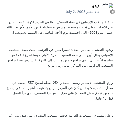
ديدو
قام بنشر
July 2, 2008
حلق المنتخب الإسباني في قمة التصنيف العالمي الجديد لكرة القدم الصادر
عن الاتحاد الدولي (فيفا) مستفيدا من فوزه ببطولة كأس الأمم الأوربية الثالثة
عشر (يورو2008) التي اختتمت يوم الأحد الماضي في النمسا وسويسرا.
وشهد التصنيف العالمي الجديد تغييرا كبيرا في الترتيب؛ حيث صعد المنتخب
الإسباني بطل أوروبا إلى قمة التصنيف للمرة الأولى حينما انتزع القمة من
نظيره الأرجنتيني الذي تراجع خمس مراتب إلى المركز السادس فيما تراجع
المنتخب البرازيلي من المركز الثاني إلى الرابع.
ورفع المنتخب الإسباني رصيده بمقدار 254 نقطة ليصبح 1557 نقطة في
صدارة التصنيف؛ بعد أن كان في المركز الرابع بتصنيف الشهر الماضي ليصبح
خامس فريق يحتل الصدارة على مدار تاريخ هذا التصنيف الذي بدأ العمل به
قبل 15 عاما.
وعلى مستوى المنتخبات العربية حافظ المنتخب المصري على صدارته، رغم