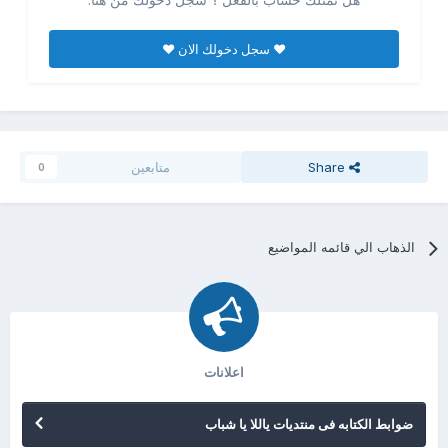
♥ سجل دخولك الان ♥
Share
متابعين
0
الذهاب الي قائمه المواضيع
اعلانات
ضوابط الكتابه فى منتديات ياللا يا شباب