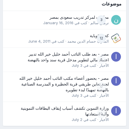
موضوعات
مطلوب لمركز تدريب سعودى بمصر
3
نرمين سالم
· كتب في
January 16, 2016
كعب كوباية
12
المدرب حسام الدين محمد
· كتب في
June 4, 2011
مصر - بعد طلب النائب أحمد خليل خير الله تدبير
0
اعتماد مالي لتطوير مدخل قرية سند واحد بالنهضة
الأخبار
· كتب في
July 3
مصر - بحضور أعضاء مكتب النائب أحمد خليل خير الله
لجنة تعاين طريقي قرية الحظيرة و المدرسة الصناعية
0
بالنهضة تمهيدًا لبدء تطويره
الأخبار
· كتب في
July 3
وزارة التموين تكشف أسباب إيقاف البطاقات التموينية
0
وآلية استعادتها
الأخبار
· كتب في
July 2