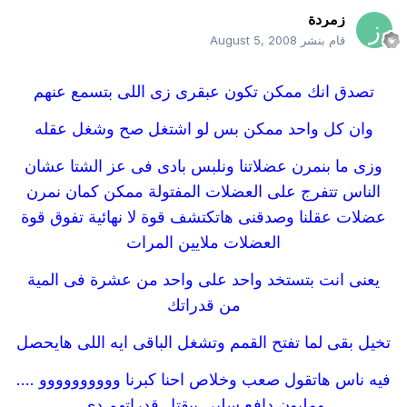
زمردة
قام بنشر
August 5, 2008
تصدق انك ممكن تكون عبقرى زى اللى بتسمع عنهم
وان كل واحد ممكن بس لو اشتغل صح وشغل عقله
وزى ما بنمرن عضلاتنا ونلبس بادى فى عز الشتا عشان
الناس تتفرج على العضلات المفتولة ممكن كمان نمرن
عضلات عقلنا وصدقنى هاتكتشف قوة لا نهائية تفوق قوة
العضلات ملايين المرات
يعنى انت بتستخد واحد على واحد من عشرة فى المية
من قدراتك
تخيل بقى لما تفتح القمم وتشغل الباقى ايه اللى هايحصل
فيه ناس هاتقول صعب وخلاص احنا كبرنا وووووووووو ....
ومليون دافع سلبى بيقتل قدراتهم دى