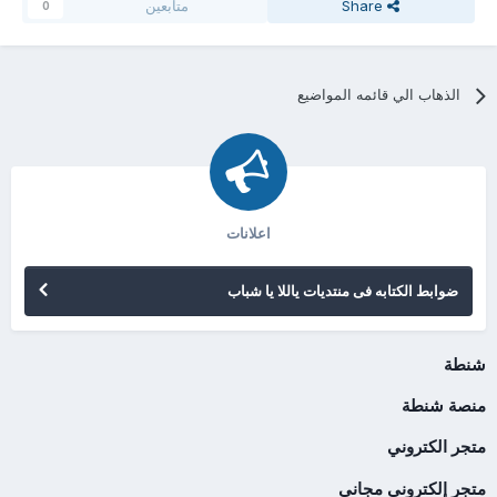
Share
متابعين
0
الذهاب الي قائمه المواضيع
اعلانات
ضوابط الكتابه فى منتديات ياللا يا شباب
شنطة
منصة شنطة
متجر الكتروني
متجر إلكتروني مجاني