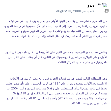
ديدو
قام بنشر
August 13, 2008
منح المصري هشام مصباح بلاده ميداليتها الأولى في بكين بفوزه على الفرنسي ايف
ماتيو دافروفيل رافعا رصيد العرب إلى 3 ميداليات حتى الآن، جميعها في رياضة الجودو.
وبدوره استهل مصباح التصفيات بقوةٍ وتغلب على الكوري الجنوبي سونهو تشوي، لكنه
خسر في الدور الثاني أمام تسيريكيدزه بطل العالم والفائز بالذهبية الأولمبية لاحقا.
وخاض مصباح دور الترضية، ونجح في الفوز على الأذربيجاني الخان مامادوف في الدور
الأول، وعلى البيلاروسي اندري كازوسينوك في الثاني، قبل أن يتغلب على الفرنسي
دافروفيل في مباراة تحديد المركز الثالث.
وهي الميدالية الثانية لمصر في منافسات الجودو في تاريخ مشاركاتهم في الألعاب
الاولمبية بعد الأولى لمحمد رشوان عام 1984 في لوس أنجليس، علما بأن مصر غطت
بعدها في ثباتٍ عميق إلى أن استيقظت على وقع 5 ميداليات في دورة أثينا 2004 عبر
ذهبية كرم جابر في المصارعة، وفضية محمد علي في الملاكمة (وزن 81 كلغ) و3
برونزيات للملاكمين محمد السيد (91 كلغ) وأحمد إسماعيل (81 كلغ) ولاعب التايكوندو
تامر بيومي (وزن تحت 58 كلغ).