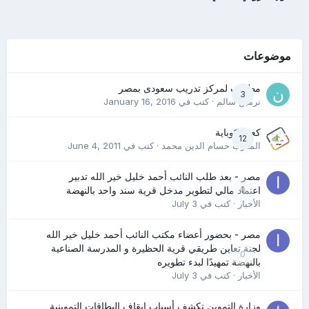
موضوعات
مطلوب لمركز تدريب سعودى بمصر
3
نرمين سالم
· كتب في
January 16, 2016
كعب كوباية
12
المدرب حسام الدين محمد
· كتب في
June 4, 2011
مصر - بعد طلب النائب أحمد خليل خير الله تدبير
0
اعتماد مالي لتطوير مدخل قرية سند واحد بالنهضة
الأخبار
· كتب في
July 3
مصر - بحضور أعضاء مكتب النائب أحمد خليل خير الله
لجنة تعاين طريقي قرية الحظيرة و المدرسة الصناعية
0
بالنهضة تمهيدًا لبدء تطويره
الأخبار
· كتب في
July 3
وزارة التموين تكشف أسباب إيقاف البطاقات التموينية