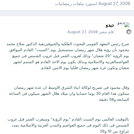
August 27, 2008
استورد ملفات
رمضانيات
ديدو
قام بنشر
August 27, 2008
صرح رئيس المعهد القومى للبحوث الفلكية والجيوفيزيقية الدكتور صلاح محمد
محمود بأن رؤية هلال شهر رمضان ستستحيل يوم "السبت" القادم الموافق
يوم الرؤية "29 شعبان" وذلك لغروب القمر قبل غروب الشمس فى جميع
العواصم
العربية والاسلامية وبذلك يكون يوم الاحد القادم هو المتمم لشهر
شعبان وتكون غرة شهر رمضان فلكيا يوم الاثنين القادم.
وقال محمود فى تصريح لوكالة انباء الشرق الاوسط ان عدة شهر رمضان
ستكون هذا العام 30 يوما حسابيا وان ميلاد هلال الشهر سيكون فى الساعة
السابعة و58 دقيقة
بالتوقيت العالمى يوم السبت القادم "يوم الرؤية" وسيغرب القمر قبل غروب
الشمس فى ذلك اليوم فى جميع العواصم والمدن العربية والاسلامية بمدد
تتراوح بين 10 و26