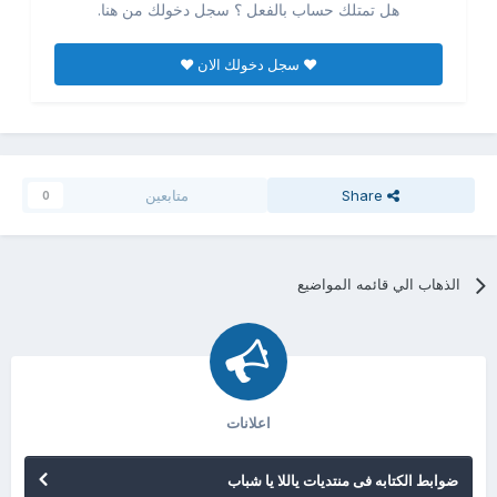
هل تمتلك حساب بالفعل ؟ سجل دخولك من هنا.
♥ سجل دخولك الان ♥
Share
متابعين
0
الذهاب الي قائمه المواضيع
اعلانات
ضوابط الكتابه فى منتديات ياللا يا شباب