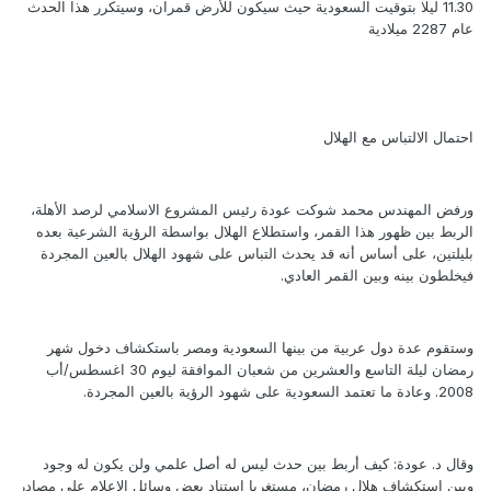
11.30 ليلا بتوقيت السعودية حيث سيكون للأرض قمران، وسيتكرر هذا الحدث
عام 2287 ميلادية
احتمال الالتباس مع الهلال
ورفض المهندس محمد شوكت عودة رئيس المشروع الاسلامي لرصد الأهلة،
الربط بين ظهور هذا القمر، واستطلاع الهلال بواسطة الرؤية الشرعية بعده
بليلتين، على أساس أنه قد يحدث التباس على شهود الهلال بالعين المجردة
فيخلطون بينه وبين القمر العادي.
وستقوم عدة دول عربية من بينها السعودية ومصر باستكشاف دخول شهر
رمضان ليلة التاسع والعشرين من شعبان الموافقة ليوم 30 اغسطس/أب
2008. وعادة ما تعتمد السعودية على شهود الرؤية بالعين المجردة.
وقال د. عودة: كيف أربط بين حدث ليس له أصل علمي ولن يكون له وجود
وبين استكشاف هلال رمضان، مستغربا استناد بعض وسائل الإعلام على مصادر