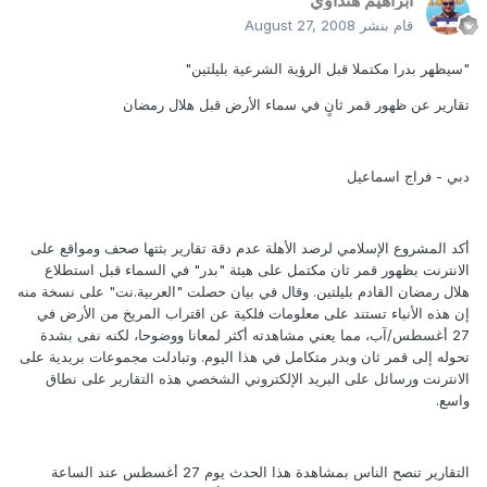
ابراهيم هنداوي
قام بنشر
August 27, 2008
"سيظهر بدرا مكتملا قبل الرؤية الشرعية بليلتين"
تقارير عن ظهور قمر ثانٍ في سماء الأرض قبل هلال رمضان
دبي - فراج اسماعيل
أكد المشروع الإسلامي لرصد الأهلة عدم دقة تقارير بثتها صحف ومواقع على
الانترنت بظهور قمر ثان مكتمل على هيئة "بدر" في السماء قبل استطلاع
هلال رمضان القادم بليلتين. وقال في بيان حصلت "العربية.نت" على نسخة منه
إن هذه الأنباء تستند على معلومات فلكية عن اقتراب المريخ من الأرض في
27 أغسطس/آب، مما يعني مشاهدته أكثر لمعانا ووضوحا، لكنه نفى بشدة
تحوله إلى قمر ثان وبدر متكامل في هذا اليوم. وتبادلت مجموعات بريدية على
الانترنت ورسائل على البريد الإلكتروني الشخصي هذه التقارير على نطاق
واسع.
التقارير تنصح الناس بمشاهدة هذا الحدث يوم 27 أغسطس عند الساعة