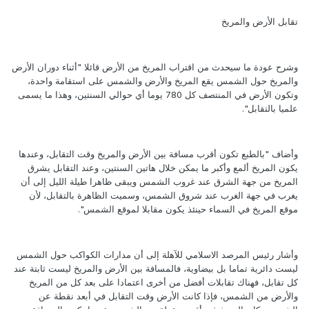
تقابل الأرض والمريخ
وشرح عودة ما سيحدث من اقتراب المريخ من الأرض قائلا "أثناء دوران الأرض
والمريخ حول الشمس يقع المريخ والأرض والشمس على استقامة واحدة،
وتكون الأرض في المنتصف كل 780 يوما أي حوالي السنتين، وهذا ما يسمى
علميا بالتقابل".
وأضاف "بالطبع تكون أقرب مسافة بين الأرض والمريخ وقت التقابل، وعندها
يكون المريخ ألمع وأكبر ما يمكن خلال هاتين السنتين، وعند التقابل يشرق
المريخ من جهة الشرق عند غروب الشمس ويبقى ظاهرا طيلة الليل إلى أن
يغرب في جهة الغرب عند شروق الشمس، وسميت الظاهرة بالتقابل، لأن
موقع المريخ في السماء حينئذ يكون مقابلا لموقع الشمس".
وأشار رئيس المرصد الاسلامي للآهلة إلى أن مدارات الكواكب حول الشمس
ليست دائرية تماما بل بيضاوية، فالمسافة بين الأرض والمريخ ليست ثابتة عند
كل تقابل، فهناك تقابلات أفضل من أخرى اعتمادا على بعد كل من المريخ
والأرض من الشمس، فإذا كانت الأرض وقت التقابل في أبعد نقطة عن