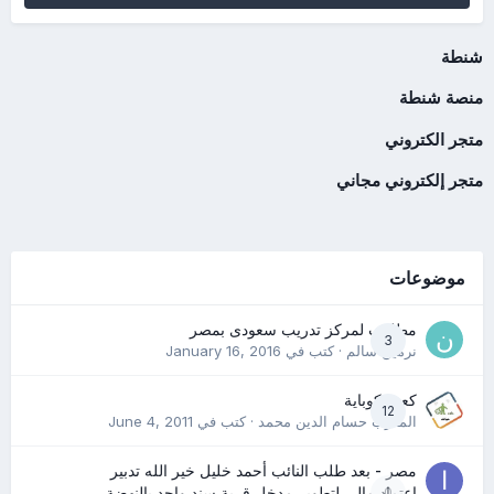
شنطة
منصة شنطة
متجر الكتروني
متجر إلكتروني مجاني
موضوعات
مطلوب لمركز تدريب سعودى بمصر
3
نرمين سالم
· كتب في
January 16, 2016
كعب كوباية
12
المدرب حسام الدين محمد
· كتب في
June 4, 2011
مصر - بعد طلب النائب أحمد خليل خير الله تدبير
0
اعتماد مالي لتطوير مدخل قرية سند واحد بالنهضة