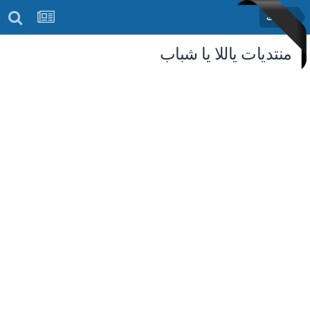
رمضانيات
منتديات ياللا يا شباب