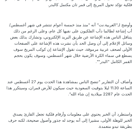
فلكية تؤكد تحول المريخ إلى قمر ثان مكتمل كالبدر.
وأوضح لـ"العربية.نت" أنه "منذ منذ خمسة أعوام تنتشر في شهر أغسطس/
أب إشاعة لطالما دأب الفلكيون على نفيها كل عام، وعلى الرغم من ذلك
يتناقل الناس هذه الإشاعة عن طريق البريد الإلكتروني، وتشارك بذلك بعض
وسائل الإعلام إلى أن وصل الحد بأن نشرت هذه الإشاعة على الصفحات
الأولى لصحف عربية مرموقة، حيث تقول الإشاعة إن كوكب المريخ سوف
يسطع في سماء الكرة الأرضية خلال شهر أغسطس، وسوف يكون بحجم
القمر الكامل "البدر"".
وأضاف أن التقارير "تنصح الناس بمشاهدة هذا الحدث يوم 27 أغسطس عند
الساعة 11.30 ليلا بتوقيت السعودية حيث سيكون للأرض قمران، وسيتكرر هذا
الحدث عام 2287 ميلادية إن شاء الله".
واستطرد أن الخبر يحتوي على معلومات وأرقام فلكية تجعل القارئ يصدق
الخبر للوهلة الأولى، مشيرا إلى أنه يوجد له جذور وأصول صحيحة، لكنه حرف
بطريقة تبدو متعمدة.