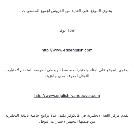
يحتوي الموقع على العديد من الدروس لجميع المستويات
Toefl توفل
http://www.editenglish.com
يحتوي الموقع على امثلة واختبارات مبسطة ويعطي الفرصة للمتقدم لاختبارت
التوفل لمعرفة مدى جاهزيته
http://www.english-vancouver.com
يقدم مركز اللغة الانجليزية في فانكوفر بكندا عدة برامج خاصة باللغة النجليزية
من ضمنها التجهيز لاختبارات التوفل