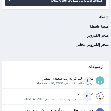
ضوابط الكتابه فى منتديات ياللا يا شباب
شنطة
منصة شنطة
متجر الكتروني
متجر إلكتروني مجاني
موضوعات
مطلوب لمركز تدريب سعودى بمصر
3
نرمين سالم
· كتب في
January 16, 2016
كعب كوباية
12
المدرب حسام الدين محمد
· كتب في
June 4, 2011
مصر - بعد طلب النائب أحمد خليل خير الله تدبير