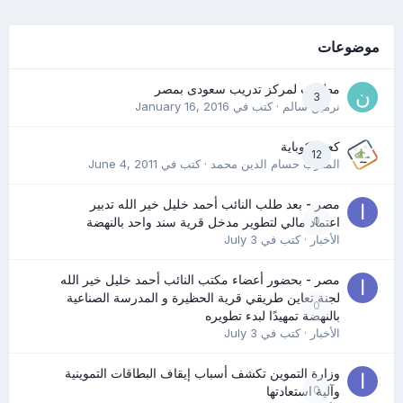
موضوعات
مطلوب لمركز تدريب سعودى بمصر
3
نرمين سالم
· كتب في
January 16, 2016
كعب كوباية
12
المدرب حسام الدين محمد
· كتب في
June 4, 2011
مصر - بعد طلب النائب أحمد خليل خير الله تدبير
0
اعتماد مالي لتطوير مدخل قرية سند واحد بالنهضة
الأخبار
· كتب في
July 3
مصر - بحضور أعضاء مكتب النائب أحمد خليل خير الله
لجنة تعاين طريقي قرية الحظيرة و المدرسة الصناعية
0
بالنهضة تمهيدًا لبدء تطويره
الأخبار
· كتب في
July 3
وزارة التموين تكشف أسباب إيقاف البطاقات التموينية
0
وآلية استعادتها