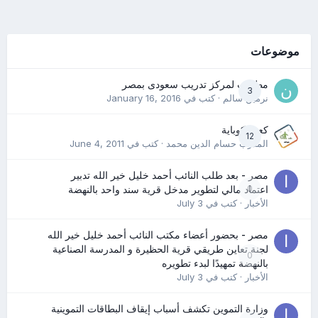
موضوعات
مطلوب لمركز تدريب سعودى بمصر
3
نرمين سالم
· كتب في
January 16, 2016
كعب كوباية
12
المدرب حسام الدين محمد
· كتب في
June 4, 2011
مصر - بعد طلب النائب أحمد خليل خير الله تدبير
0
اعتماد مالي لتطوير مدخل قرية سند واحد بالنهضة
الأخبار
· كتب في
July 3
مصر - بحضور أعضاء مكتب النائب أحمد خليل خير الله
لجنة تعاين طريقي قرية الحظيرة و المدرسة الصناعية
0
بالنهضة تمهيدًا لبدء تطويره
الأخبار
· كتب في
July 3
وزارة التموين تكشف أسباب إيقاف البطاقات التموينية