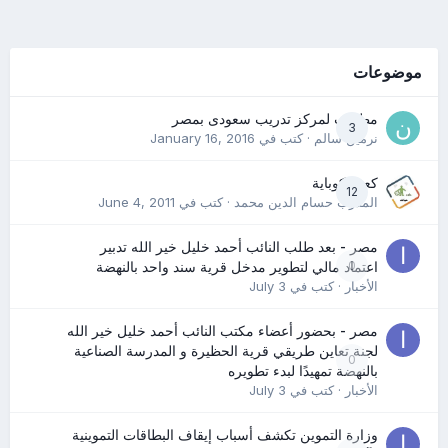
موضوعات
مطلوب لمركز تدريب سعودى بمصر
3
نرمين سالم
· كتب في
January 16, 2016
كعب كوباية
12
المدرب حسام الدين محمد
· كتب في
June 4, 2011
مصر - بعد طلب النائب أحمد خليل خير الله تدبير
0
اعتماد مالي لتطوير مدخل قرية سند واحد بالنهضة
الأخبار
· كتب في
July 3
مصر - بحضور أعضاء مكتب النائب أحمد خليل خير الله
لجنة تعاين طريقي قرية الحظيرة و المدرسة الصناعية
0
بالنهضة تمهيدًا لبدء تطويره
الأخبار
· كتب في
July 3
وزارة التموين تكشف أسباب إيقاف البطاقات التموينية