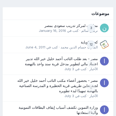
موضوعات
مطلوب لمركز تدريب سعودى بمصر
3
نرمين سالم
· كتب في
January 16, 2016
كعب كوباية
12
المدرب حسام الدين محمد
· كتب في
June 4, 2011
مصر - بعد طلب النائب أحمد خليل خير الله تدبير
0
اعتماد مالي لتطوير مدخل قرية سند واحد بالنهضة
الأخبار
· كتب في
July 3
مصر - بحضور أعضاء مكتب النائب أحمد خليل خير الله
لجنة تعاين طريقي قرية الحظيرة و المدرسة الصناعية
0
بالنهضة تمهيدًا لبدء تطويره
الأخبار
· كتب في
July 3
وزارة التموين تكشف أسباب إيقاف البطاقات التموينية
0
وآلية استعادتها