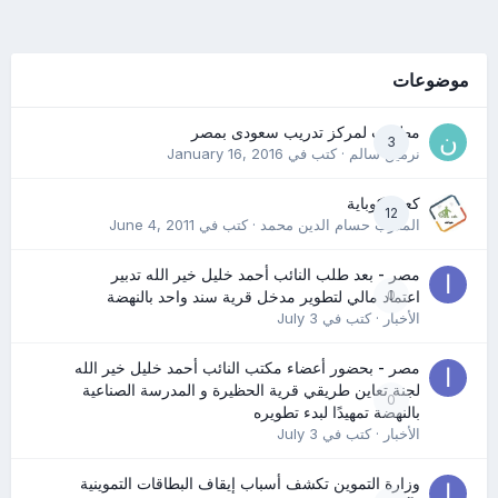
موضوعات
مطلوب لمركز تدريب سعودى بمصر
3
نرمين سالم
· كتب في
January 16, 2016
كعب كوباية
12
المدرب حسام الدين محمد
· كتب في
June 4, 2011
مصر - بعد طلب النائب أحمد خليل خير الله تدبير
0
اعتماد مالي لتطوير مدخل قرية سند واحد بالنهضة
الأخبار
· كتب في
July 3
مصر - بحضور أعضاء مكتب النائب أحمد خليل خير الله
لجنة تعاين طريقي قرية الحظيرة و المدرسة الصناعية
0
بالنهضة تمهيدًا لبدء تطويره
الأخبار
· كتب في
July 3
وزارة التموين تكشف أسباب إيقاف البطاقات التموينية