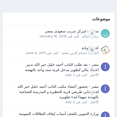
موضوعات
مطلوب لمركز تدريب سعودى بمصر
3
نرمين سالم
· كتب في
January 16, 2016
كعب كوباية
12
المدرب حسام الدين محمد
· كتب في
June 4, 2011
مصر - بعد طلب النائب أحمد خليل خير الله تدبير
0
اعتماد مالي لتطوير مدخل قرية سند واحد بالنهضة
الأخبار
· كتب في
July 3
مصر - بحضور أعضاء مكتب النائب أحمد خليل خير الله
لجنة تعاين طريقي قرية الحظيرة و المدرسة الصناعية
0
بالنهضة تمهيدًا لبدء تطويره
الأخبار
· كتب في
July 3
وزارة التموين تكشف أسباب إيقاف البطاقات التموينية