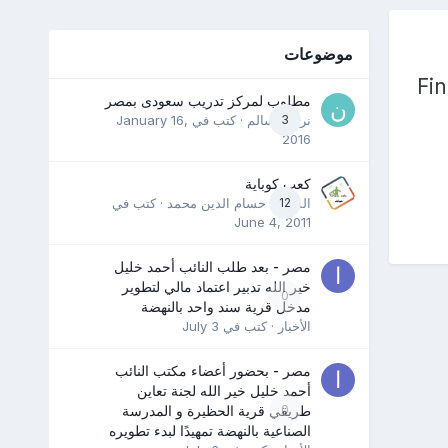
موضوعات
Fi
مطلوب لمركز تدريب سعودى بمصر
3
نرمين سالم
· كتب في
January 16,
2016
كعب كوباية
12
المدرب حسام الدين محمد
· كتب في
June 4, 2011
مصر - بعد طلب النائب أحمد خليل
خير الله تدبير اعتماد مالي لتطوير
0
مدخل قرية سند واحد بالنهضة
الأخبار
· كتب في
July 3
مصر - بحضور أعضاء مكتب النائب
أحمد خليل خير الله لجنة تعاين
0
طريقي قرية الحظيرة و المدرسة
الصناعية بالنهضة تمهيدًا لبدء تطويره