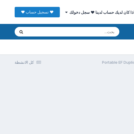
♥ تسجيل حساب ♥
ذا كان لديك حساب لدينا ♥ سجل دخولك
كل الانشطة