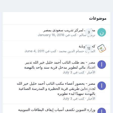
موضوعات
مطلوب لمركز تدريب سعودى بمصر
3
نرمين سالم
· كتب في
January 16, 2016
كعب كوباية
12
المدرب حسام الدين محمد
· كتب في
June 4, 2011
مصر - بعد طلب النائب أحمد خليل خير الله تدبير
0
اعتماد مالي لتطوير مدخل قرية سند واحد بالنهضة
الأخبار
· كتب في
July 3
مصر - بحضور أعضاء مكتب النائب أحمد خليل خير الله
لجنة تعاين طريقي قرية الحظيرة و المدرسة الصناعية
0
بالنهضة تمهيدًا لبدء تطويره
الأخبار
· كتب في
July 3
وزارة التموين تكشف أسباب إيقاف البطاقات التموينية