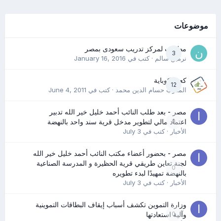
موضوعات
مطلوب لمركز تدريب سعودى بمصر
3
نرمين سالم
· كتب في
January 16, 2016
كعب كوباية
12
المدرب حسام الدين محمد
· كتب في
June 4, 2011
مصر - بعد طلب النائب أحمد خليل خير الله تدبير
0
اعتماد مالي لتطوير مدخل قرية سند واحد بالنهضة
الأخبار
· كتب في
July 3
مصر - بحضور أعضاء مكتب النائب أحمد خليل خير الله
لجنة تعاين طريقي قرية الحظيرة و المدرسة الصناعية
0
بالنهضة تمهيدًا لبدء تطويره
الأخبار
· كتب في
July 3
وزارة التموين تكشف أسباب إيقاف البطاقات التموينية
0
وآلية استعادتها