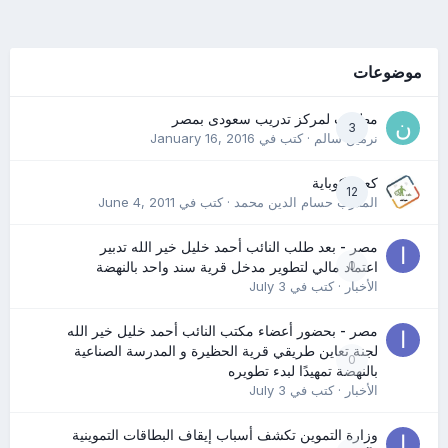
موضوعات
مطلوب لمركز تدريب سعودى بمصر
3
نرمين سالم
· كتب في
January 16, 2016
كعب كوباية
12
المدرب حسام الدين محمد
· كتب في
June 4, 2011
مصر - بعد طلب النائب أحمد خليل خير الله تدبير
0
اعتماد مالي لتطوير مدخل قرية سند واحد بالنهضة
الأخبار
· كتب في
July 3
مصر - بحضور أعضاء مكتب النائب أحمد خليل خير الله
لجنة تعاين طريقي قرية الحظيرة و المدرسة الصناعية
0
بالنهضة تمهيدًا لبدء تطويره
الأخبار
· كتب في
July 3
وزارة التموين تكشف أسباب إيقاف البطاقات التموينية