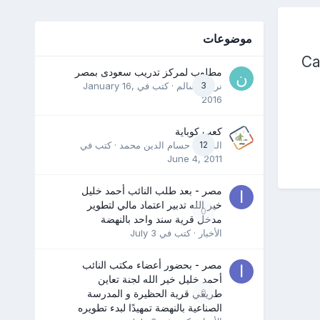
موضوعات
Ca
مطلوب لمركز تدريب سعودى بمصر
3
نرمين سالم
· كتب في
January 16,
2016
كعب كوباية
12
المدرب حسام الدين محمد
· كتب في
June 4, 2011
مصر - بعد طلب النائب أحمد خليل
خير الله تدبير اعتماد مالي لتطوير
0
مدخل قرية سند واحد بالنهضة
الأخبار
· كتب في
July 3
مصر - بحضور أعضاء مكتب النائب
أحمد خليل خير الله لجنة تعاين
0
طريقي قرية الحظيرة و المدرسة
الصناعية بالنهضة تمهيدًا لبدء تطويره